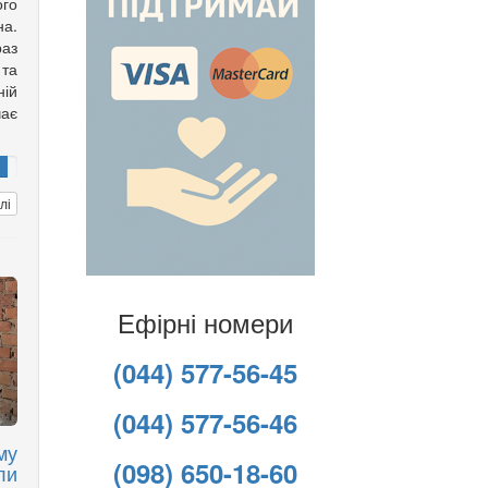
го
а.
аз
та
ній
чає
лі
Ефірні номери
(044) 577-56-45
(044) 577-56-46
му
(098) 650-18-60
ли