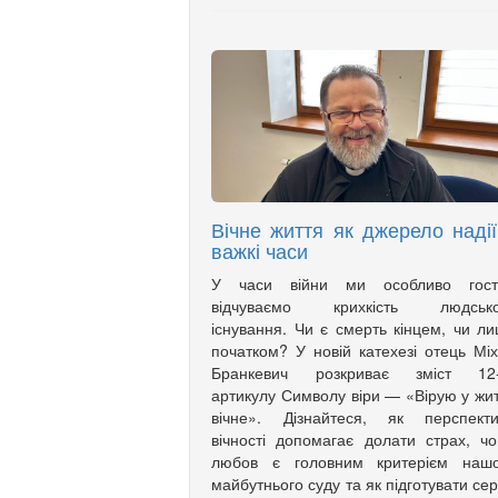
Вічне життя як джерело надії
важкі часи
У часи війни ми особливо гост
відчуваємо крихкість людсько
існування. Чи є смерть кінцем, чи л
початком? У новій катехезі отець Мі
Бранкевич розкриває зміст 12-
артикулу Символу віри — «Вірую у жи
вічне». Дізнайтеся, як перспекти
вічності допомагає долати страх, ч
любов є головним критерієм нашо
майбутнього суду та як підготувати се