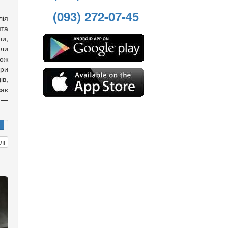
(093) 272-07-45
лія
ята
чи,
али
кож
ори
ів,
ає
 —
лі