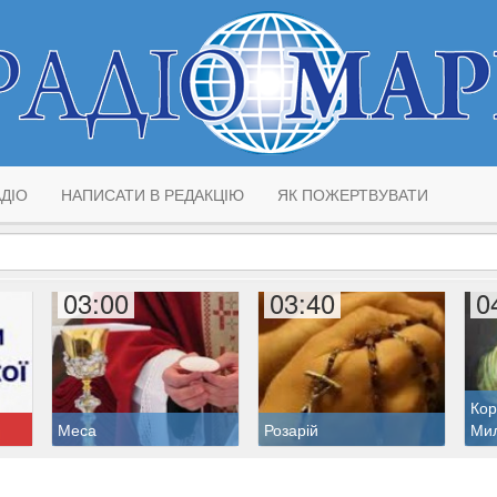
ДІО
НАПИСАТИ В РЕДАКЦІЮ
ЯК ПОЖЕРТВУВАТИ
03:00
03:40
0
Кор
Меса
Розарій
Ми