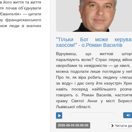
в його життя та життя
тя почав об’єднувати
к Євангелія» — цитати
ву францисканського
кож люди зі знатних
"Тільки Бог може керува
хаосом!" - о.Роман Василів
Відчуваєш, що життєві штор
паралізують волю? Страх перед війн
хворобами та невідомістю — це хвилі, 
можна подолати лише поглядом у не
Про те, як віра робить людину «лег
за воду» і дає силу йти назустріч Хри
навіть посеред найбільшого розпа
говорить о. Роман Василів, настоят
храму Святої Анни у місті Борисл
Львівської області.
Читати да
2026-08-04 00:00:00