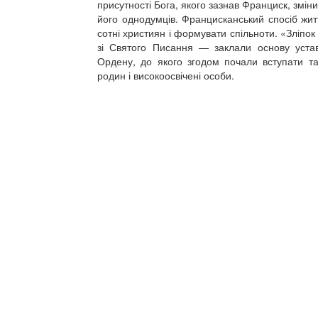
присутності Бога, якого зазнав Франциск, зміни
його однодумців. Францисканський спосіб жит
сотні християн і формувати спільноти. «Зліпо
зі Святого Писання — заклали основу уста
Ордену, до якого згодом почали вступати та
родин і високоосвічені особи.