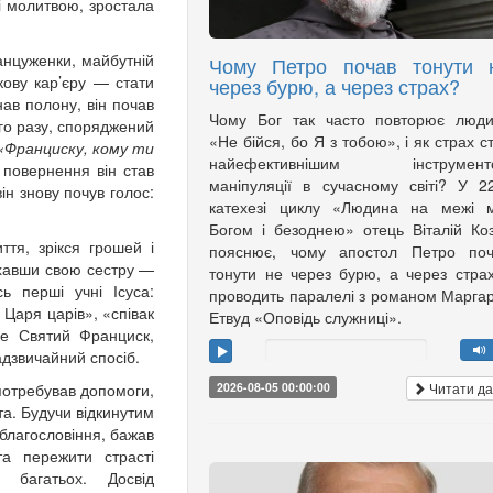
і молитвою, зростала
нцуженки, майбутній
Чому Петро почав тонути 
кову кар’єру — стати
через бурю, а через страх?
нав полону, він почав
Чому Бог так часто повторює люди
го разу, споряджений
«Не бійся, бо Я з тобою», і як страх с
«Франциску, кому ти
найефективнішим інструмент
 повернення він став
маніпуляції в сучасному світі? У 2
ін знову почув голос:
катехезі циклу «Людина на межі м
Богом і безоднею» отець Віталій Ко
тя, зрікся грошей і
пояснює, чому апостол Петро поч
хавши свою сестру —
тонути не через бурю, а через страх
сь перші учні Ісуса:
проводить паралелі з романом Марга
н Царя царів», «співак
Етвуд «Оповідь служниці».
бе Святий Франциск,
дзвичайний спосіб.
Читати да
 потребував допомоги,
2026-08-05 00:00:00
та. Будучи відкинутим
благословіння, бажав
а пережити страсті
 багатьох. Досвід