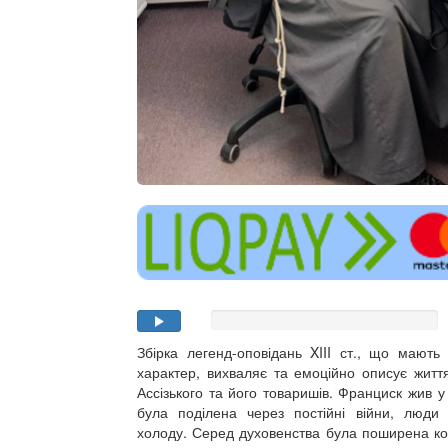
Збірка легенд-оповідань XIII ст., що мають
характер, вихваляє та емоційно описує житт
Ассізького та його товаришів. Франциск жив у 
була поділена через постійні війни, люди
холоду. Серед духовенства була поширена ко