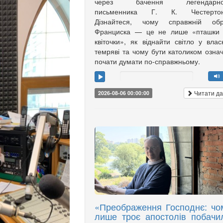
через бачення легендарно
письменника Г. К. Честертон
Дізнайтеся, чому справжній обр
Франциска — це не лише «пташки 
квіточки», як віднайти світло у влас
темряві та чому бути католиком озна
почати думати по-справжньому.
Читати да
2026-08-06 00:00:00
«Преображення Господнє: чо
лише троє апостолів побачи