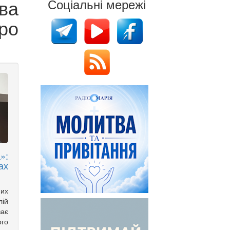
ва
Соціальні мережі
ро
»:
ах
них
лій
ває
ого