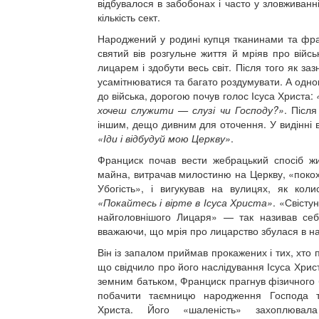
відбувалося в забобонах і часто у зловживанн
кількість сект.
Народжений у родині купця тканинами та фра
святий вів розгульне життя й мріяв про війсь
лицарем і здобути весь світ. Після того як заз
усамітнюватися та багато роздумувати. А одно
до війська, дорогою почув голос Ісуса Христа:
хочеш служити — слузі чи Господу?»
. Після
іншим, дещо дивним для оточення. У видінні в
«Іди і відбудуй мою Церкву»
.
Франциск почав вести жебрацький спосіб жит
майна, витрачав милостиню на Церкву, «поко
Убогість», і вигукував на вулицях, як коли
«Покайтесь і вірте в Ісуса Христа»
. «Свісту
найголовнішого Лицаря» — так називав се
вважаючи, що мрія про лицарство збулася в на
Він із запалом приймав прокажених і тих, хто
що свідчило про його наслідування Ісуса Хрис
земним батьком, Франциск прагнув фізичного 
побачити таємницю народження Господа т
Христа. Його «шаленість» захоплювала