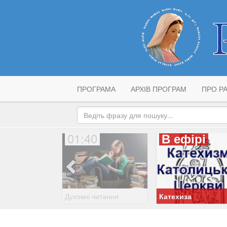
ПРОГРАМА
АРХІВ ПРОГРАМ
ПРО РА
01:40
В ефірі
Духовні читання
Катехиза