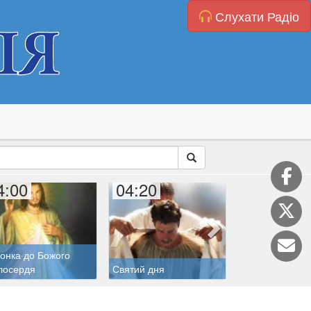
Слухати Радіо
4:00
04:20
05:00
онка до Божого
лосердя
Святий дня
Молитва