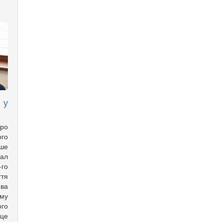
 у
ро
го
ише
хал
го
ття
ва
ому
го
рце