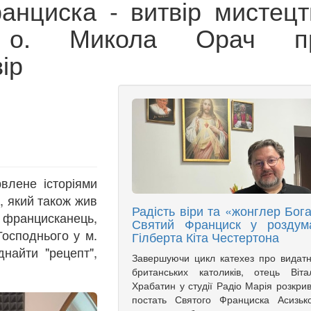
ранциска - витвір мистецт
 - о. Микола Орач п
ір
влене історіями
, який також жив
Радість віри та «жонглер Бога
 францисканець,
Святий Франциск у роздум
осподнього у м.
Гілберта Кіта Честертона
днайти "рецепт",
Завершуючи цикл катехез про видат
британських католиків, отець Віта
Храбатин у студії Радіо Марія розкри
постать Святого Франциска Асизьк