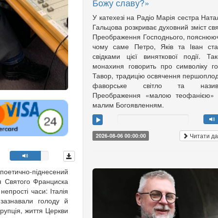
Божу славу?»
У катехезі на Радіо Марія сестра Ната
Гальцова розкриває духовний зміст св
Преображення Господнього, пояснюю
чому саме Петро, Яків та Іван ст
свідками цієї виняткової події. Та
монахиня говорить про символіку г
Тавор, традицію освячення першоплод
фаворське світло та назив
Преображення «малою теофанією»
малим Богоявленням.
Читати да
2026-08-06 00:00:00
 поетично-піднесений
я Святого Франциска
непрості часи: Італія
 зазнавали голоду й
рупція, життя Церкви