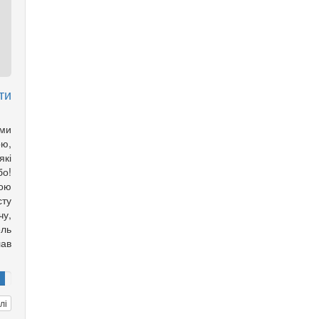
ти
ми
ою,
які
бо!
шою
сту
чу,
ель
ав
лі