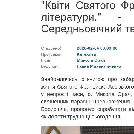
"Квіти Святого Ф
літератури."
Середньовічний тв
Створено:
2026-02-04 00:00:00
Програма:
Катехиза
Гість:
Микола Орач
Ведучий:
Ганна Михайличенко
Знайомлячись із книгою про забар
життя Святого Франциска Ассізького
у непрості часи, о. Микола Орач,
священник парафії Преображення Г
Бориспіль, пропонує спробувати ві
як долати труднощі сьогодення.