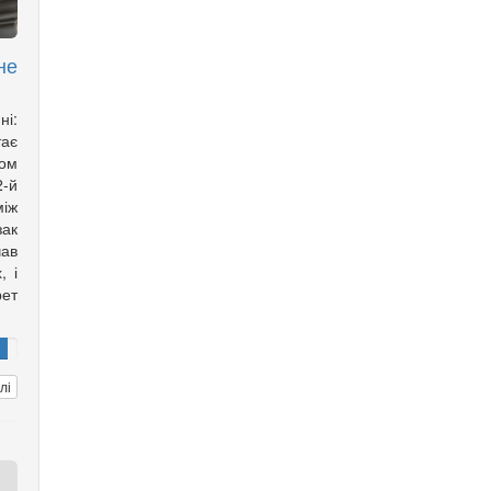
не
ні:
тає
ом
2-й
іж
зак
ав
, і
рет
лі