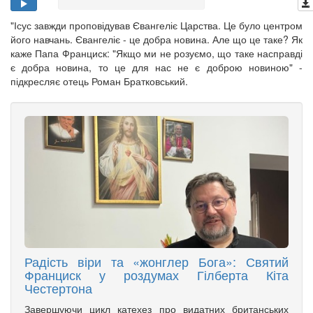
"Ісус завжди проповідував Євангеліє Царства. Це було центром
його навчань. Євангеліє - це добра новина. Але що це таке? Як
каже Папа Франциск: "Якщо ми не розуємо, що таке насправді
є добра новина, то це для нас не є доброю новиною" -
підкресляє отець Роман Братковський.
Радість віри та «жонглер Бога»: Святий
Франциск у роздумах Гілберта Кіта
Честертона
Завершуючи цикл катехез про видатних британських