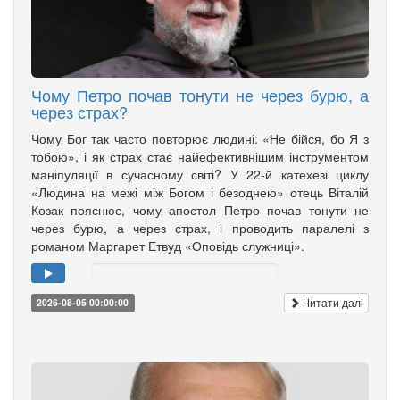
Чому Петро почав тонути не через бурю, а
через страх?
Чому Бог так часто повторює людині: «Не бійся, бо Я з
тобою», і як страх стає найефективнішим інструментом
маніпуляції в сучасному світі? У 22-й катехезі циклу
«Людина на межі між Богом і безоднею» отець Віталій
Козак пояснює, чому апостол Петро почав тонути не
через бурю, а через страх, і проводить паралелі з
романом Маргарет Етвуд «Оповідь служниці».
Читати далі
2026-08-05 00:00:00