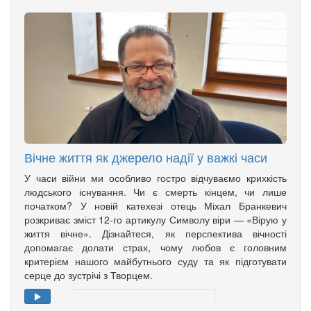
Вічне життя як джерело надії у важкі часи
У часи війни ми особливо гостро відчуваємо крихкість
людського існування. Чи є смерть кінцем, чи лише
початком? У новій катехезі отець Міхал Бранкевич
розкриває зміст 12-го артикулу Символу віри — «Вірую у
життя вічне». Дізнайтеся, як перспектива вічності
допомагає долати страх, чому любов є головним
критерієм нашого майбутнього суду та як підготувати
серце до зустрічі з Творцем.