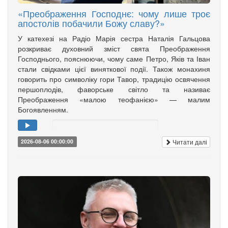
«Преображення Господнє: чому лише троє
апостолів побачили Божу славу?»
У катехезі на Радіо Марія сестра Наталія Гальцова
розкриває духовний зміст свята Преображення
Господнього, пояснюючи, чому саме Петро, Яків та Іван
стали свідками цієї виняткової події. Також монахиня
говорить про символіку гори Тавор, традицію освячення
першоплодів, фаворське світло та називає
Преображення «малою теофанією» — малим
Богоявленням.
Читати далі
2026-08-06 00:00:00