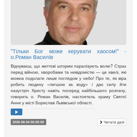
"Тільки Бог може керувати хаосом!" -
о.Роман Василів
Відчуваєш, що життєві шторми паралізують волю? Страх
перед війною, хворобами та невідомістю — це хвилі, які
можна подолати лише поглядом у небо! Про те, як віра
робить людину «легшою за воду» і дає силу йти
назустріч Христу навіть посеред найбільшого розпачу,
говорить о. Роман Василів, настоятель храму Святої
Анни у місті Борислав Львівської області.
Читати далі
2026-08-04 00:00:00