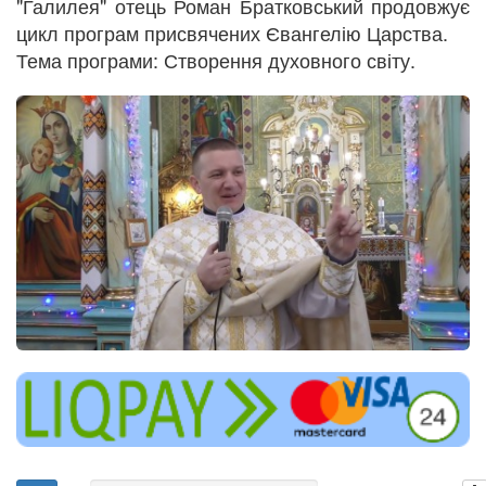
"Галилея" отець Роман Братковський продовжує
цикл програм присвячених Євангелію Царства.
Тема програми: Створення духовного світу.