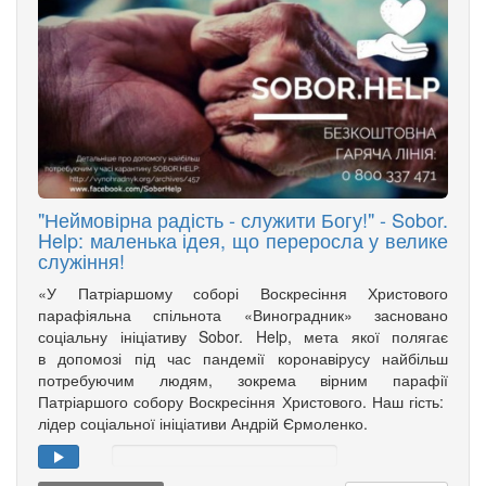
"Неймовірна радість - служити Богу!" - Sobor.
Help: маленька ідея, що переросла у велике
служіння!
«У Патріаршому соборі Воскресіння Христового
парафіяльна спільнота «Виноградник» засновано
соціальну ініціативу Sobor. Help, мета якої полягає
в допомозі під час пандемії коронавірусу найбільш
потребуючим людям, зокрема вірним парафії
Патріаршого собору Воскресіння Христового. Наш гість:
лідер соціальної ініціативи Андрій Єрмоленко.