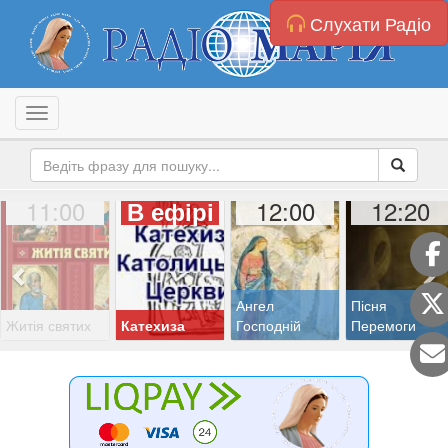
Слухати Радіо
Toggle navigation
11:00
12:00
12:20
В ефірі
Ангел
Пісня
Житія святих
Катехиза
Господній
Перемоги