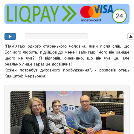
"Пам'ятаю одного старенького чоловіка, який після слів, що
Бог його любить, підійшов до мене і запитав: "Чого він раніше
цього не чув?" Я відповів, очевидно, що він чув це, але
реально лише зараз це досвідчив!
Кожен потребує духовного пробудження", - розповів отець
Кшиштоф Червьонка.