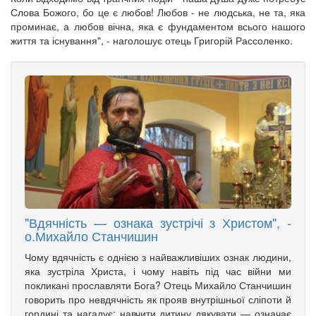
Слова Божого, бо це є любов! Любов - не людська, не та, яка
проминає, а любов вічна, яка є фундаментом всього нашого
життя та існування", - наголошує отець Григорій Рассоленко.
"Вдячність — ознака зустрічі з Христом", -
о.Михайло Станчишин
Чому вдячність є однією з найважливіших ознак людини,
яка зустріла Христа, і чому навіть під час війни ми
покликані прославляти Бога? Отець Михайло Станчишин
говорить про невдячність як прояв внутрішньої сліпоти й
гордині та нагадує: навчити дитину дякувати — означає