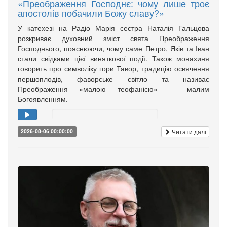
«Преображення Господнє: чому лише троє
апостолів побачили Божу славу?»
У катехезі на Радіо Марія сестра Наталія Гальцова
розкриває духовний зміст свята Преображення
Господнього, пояснюючи, чому саме Петро, Яків та Іван
стали свідками цієї виняткової події. Також монахиня
говорить про символіку гори Тавор, традицію освячення
першоплодів, фаворське світло та називає
Преображення «малою теофанією» — малим
Богоявленням.
Читати далі
2026-08-06 00:00:00