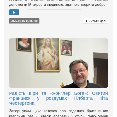
допомогти їй вирости людиною, здатною творити добро.
Читати далі
2026-08-07 00:00:00
Радість віри та «жонглер Бога»: Святий
Франциск у роздумах Гілберта Кіта
Честертона
Завершуючи цикл катехез про видатних британських
католиків, отець Віталій Храбатин у студії Радіо Марія