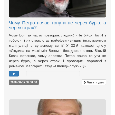
Чому Петро почав тонути не через бурю, а
через страх?
Чому Бог так часто повторює людині: «Не бійся, бо Я з
тобою», і як страх стає найефективнішим інструментом
маніпуляції в сучасному світі? У 22-й катехезі циклу
«Людина на межі між Богом і безоднею» отець Віталій
Козак пояснює, чому апостол Петро почав тонути не
через бурю, а через страх, і проводить паралелі з
романом Маргарет Етвуд «Оповідь служниці».
Читати далі
2026-08-05 00:00:00