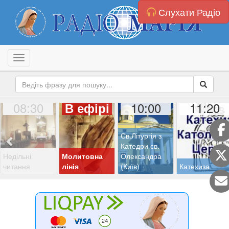
Слухати Радіо
Toggle navigation
08:30
10:00
11:20
В ефірі
Св.Літургія з
Катедри св.
Недільні
Молитовна
Олександра
читання
лінія
(Київ)
Катехиза