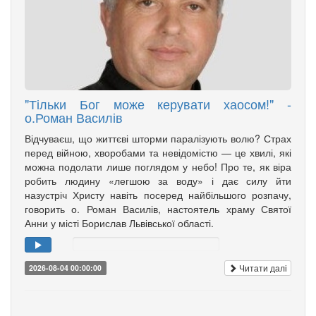
"Тільки Бог може керувати хаосом!" -
о.Роман Василів
Відчуваєш, що життєві шторми паралізують волю? Страх
перед війною, хворобами та невідомістю — це хвилі, які
можна подолати лише поглядом у небо! Про те, як віра
робить людину «легшою за воду» і дає силу йти
назустріч Христу навіть посеред найбільшого розпачу,
говорить о. Роман Василів, настоятель храму Святої
Анни у місті Борислав Львівської області.
Читати далі
2026-08-04 00:00:00