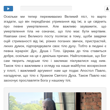
Оскільки ми тепер переживаємо Великий піст, то варто
згадати, що він передбачає утримання від їжі, а це свідчить
про певне умертвлення. Але важливо зауважити, що
умертвлення тіла не означає, що тіло має бути мертвим.
Навпаки сенс Великого посту полягає в тому, щоби завдяки
оцій стриманості від їжі, різних поганих звичок, пристрастей,
лихих думок, підпорядкувати своє тіло духу. Тобто в людині є
певна ієрархія: Дух, Душа і Тіло. Церква до тіла ставиться
добре, оскільки на це є декілька причин. Найголовніше, що Бог
сам творить людське тіло і закликає піклуватися над ним.
Також тіло є важливим з огляду на наше майбутнє воскресіння
у плоті, і важливий аргумент нам ще подає Апостол Павло,
нагадуючи, що тіло є Храмом Святого Духа. Також Павло нас
заохочує прославляти Бога у нашому тілі.