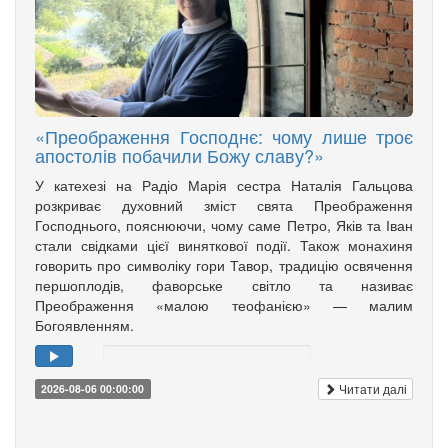
«Преображення Господнє: чому лише троє
апостолів побачили Божу славу?»
У катехезі на Радіо Марія сестра Наталія Гальцова
розкриває духовний зміст свята Преображення
Господнього, пояснюючи, чому саме Петро, Яків та Іван
стали свідками цієї виняткової події. Також монахиня
говорить про символіку гори Тавор, традицію освячення
першоплодів, фаворське світло та називає
Преображення «малою теофанією» — малим
Богоявленням.
Читати далі
2026-08-06 00:00:00