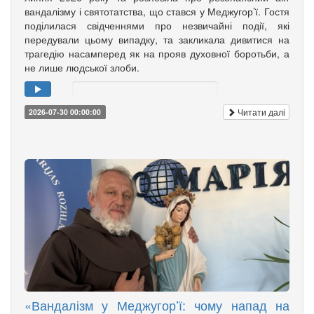
вандалізму і святотатства, що стався у Меджугор’ї. Гостя
поділилася свідченнями про незвичайні події, які
передували цьому випадку, та закликала дивитися на
трагедію насамперед як на прояв духовної боротьби, а
не лише людської злоби.
Читати далі
2026-07-30 00:00:00
«Вандалізм у Меджугор’ї: чому напад на