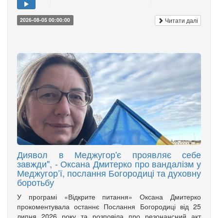
Читати далі
2026-08-05 00:00:00
Диявол в Меджугор'є проявляє себе
завжди", - Оксана Дмитерко про вандалізм у
Меджугор’ї, послання Богородиці та духовну
боротьбу
У програмі «Відкрите питання» Оксана Дмитерко
прокоментувала останнє Послання Богородиці від 25
липня 2026 року та розповіла про резонансний акт