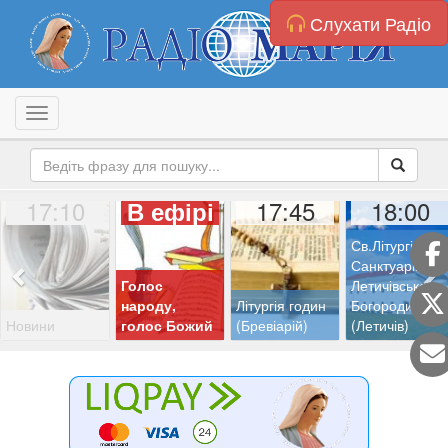
Слухати Радіо
Toggle navigation
17:10
17:45
18:00
В ефірі
Св.Літургія з
Санктуарію
Голос
Летичівської
народу,
Літургія годин
Богородиці
Новини
голос Божий
(Бревіарій)
(Летичів)