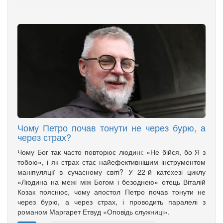
Чому Петро почав тонути не через бурю, а
через страх?
Чому Бог так часто повторює людині: «Не бійся, бо Я з
тобою», і як страх стає найефективнішим інструментом
маніпуляції в сучасному світі? У 22-й катехезі циклу
«Людина на межі між Богом і безоднею» отець Віталій
Козак пояснює, чому апостол Петро почав тонути не
через бурю, а через страх, і проводить паралелі з
романом Маргарет Етвуд «Оповідь служниці».