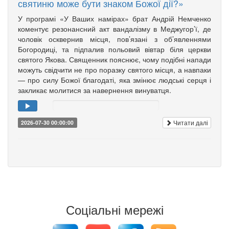
святиню може бути знаком Божої дії?»
У програмі «У Ваших намірах» брат Андрій Немченко
коментує резонансний акт вандалізму в Меджугор’ї, де
чоловік осквернив місця, пов’язані з об’явленнями
Богородиці, та підпалив польовий вівтар біля церкви
святого Якова. Священник пояснює, чому подібні напади
можуть свідчити не про поразку святого місця, а навпаки
— про силу Божої благодаті, яка змінює людські серця і
закликає молитися за навернення винуватця.
Читати далі
2026-07-30 00:00:00
Соціальні мережі