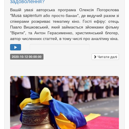
задоволення?
Вашій увазі авторська програма Олексія Погорєлова
"Musa sapientum або просто банан", де ведучий разом зі
спікерами розкриває тематику кіно. Гості ефіру: отець
Павло Вишковський, який займається зйомками фільму
"Вірити", та Антон Герасименко, християнський блогер,
автор численних статтей, в тому числі про аналітику кіна.
Читати далі
2020-10-12 00:00:00