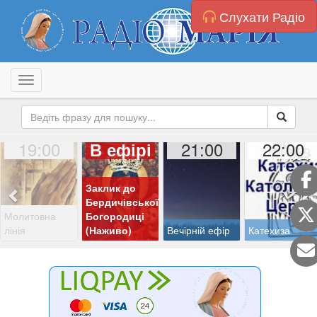
Слухати Радіо
Toggle navigation
19:00
21:00
22:00
В ефірі
Заклик до
Бердичівської
Молитовна
Богородиці
лінія
(Наживо)
Вечірній ефір
Катехиза