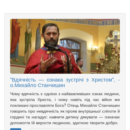
"Вдячність — ознака зустрічі з Христом", -
о.Михайло Станчишин
Чому вдячність є однією з найважливіших ознак людини,
яка зустріла Христа, і чому навіть під час війни ми
покликані прославляти Бога? Отець Михайло Станчишин
говорить про невдячність як прояв внутрішньої сліпоти й
гордині та нагадує: навчити дитину дякувати — означає
допомогти їй вирости людиною, здатною творити добро.