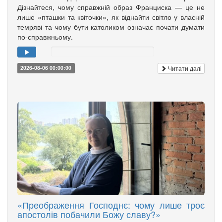
Дізнайтеся, чому справжній образ Франциска — це не
лише «пташки та квіточки», як віднайти світло у власній
темряві та чому бути католиком означає почати думати
по-справжньому.
Читати далі
2026-08-06 00:00:00
«Преображення Господнє: чому лише троє
апостолів побачили Божу славу?»