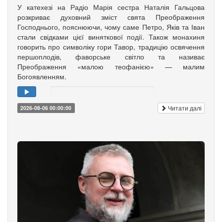
У катехезі на Радіо Марія сестра Наталія Гальцова
розкриває духовний зміст свята Преображення
Господнього, пояснюючи, чому саме Петро, Яків та Іван
стали свідками цієї виняткової події. Також монахиня
говорить про символіку гори Тавор, традицію освячення
першоплодів, фаворське світло та називає
Преображення «малою теофанією» — малим
Богоявленням.
Читати далі
2026-08-06 00:00:00