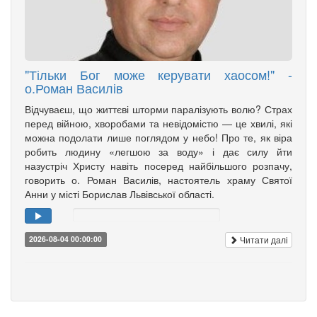
"Тільки Бог може керувати хаосом!" -
о.Роман Василів
Відчуваєш, що життєві шторми паралізують волю? Страх
перед війною, хворобами та невідомістю — це хвилі, які
можна подолати лише поглядом у небо! Про те, як віра
робить людину «легшою за воду» і дає силу йти
назустріч Христу навіть посеред найбільшого розпачу,
говорить о. Роман Василів, настоятель храму Святої
Анни у місті Борислав Львівської області.
Читати далі
2026-08-04 00:00:00