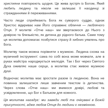
християни повторюють щодня. Це жива зустріч із Богом, Який
любить людину та ніколи не залишає її наодинці зі
стражданнями й переживаннями.
Часто люди сприймають Бога як суворого суддю, однак
Христос відкриває нам Його справжнє обличчя — люблячого
Отця. У молитві «Отче наш» ми звертаємося до Нього з
довірою та близькістю, як дитина до рідного батька. Саме тому
ця молитва допомагає позбутися страху й хибних уявлень про
Бога.
Молитву також можна порівняти з музикою. Людина схожа на
музичний інструмент: сама по собі вона може мовчати, але в
руках майстра народжується мелодія. Так і Бог через Святого
Духа оживляє наше серце, а молитва стає живою музикою
душі.
Водночас молитва має зростати разом із людиною. Вона не
повинна залишатися лише завченим текстом із дитинства.
Через слова «Отче наш» ми вчимося довірі, любові та
усвідомленню, що Бог є Батьком для кожного.
Ця молитва нагадує: ми завжди любі та очікувані в Божій
присутності, адже любов Отця до людини є незмінною.