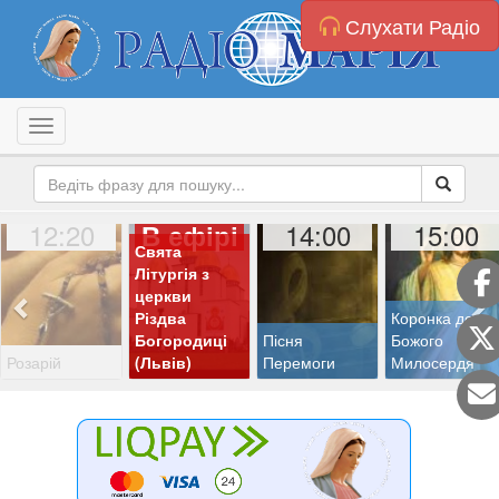
Слухати Радіо
Toggle navigation
12:20
14:00
15:00
В ефірі
Свята
Літургія з
церкви
Різдва
Коронка до
Богородиці
Пісня
Божого
Розарій
(Львів)
Перемоги
Милосердя