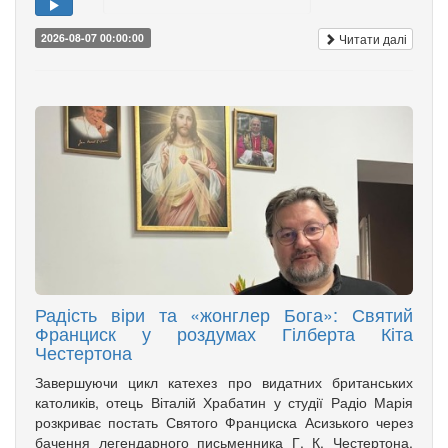
Читати далі
2026-08-07 00:00:00
Радість віри та «жонглер Бога»: Святий
Франциск у роздумах Гілберта Кіта
Честертона
Завершуючи цикл катехез про видатних британських
католиків, отець Віталій Храбатин у студії Радіо Марія
розкриває постать Святого Франциска Асизького через
бачення легендарного письменника Г. К. Честертона.