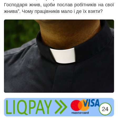
Господаря жнив, щоби послав робітників на свої
жнива". Чому працівників мало і де їх взяти?