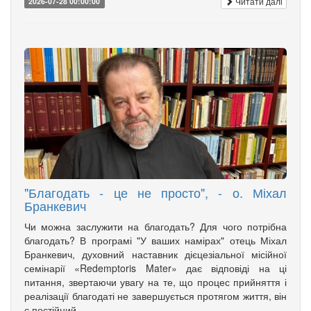
Читати далі
2026-07-28 00:00:00
"Благодать - це не просто", - о. Міхал
Бранкевич
Чи можна заслужити на благодать? Для чого потрібна
благодать? В програмі "У ваших намірах" отець Міхал
Бранкевич, духовний наставник дієцезіальної місійної
семінарії «Redemptoris Mater» дає відповіді на ці
питання, звертаючи увагу на те, що процес прийняття і
реалізації благодаті не завершується протягом життя, він
є постійний.