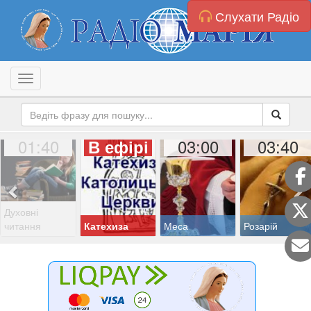
Слухати Радіо
Toggle navigation
01:40
03:00
03:40
В ефірі
Духовні
читання
Катехиза
Меса
Розарій