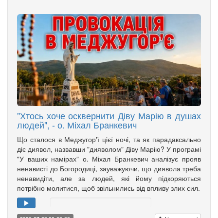
"Хтось хоче осквернити Діву Марію в душах
людей", - о. Міхал Бранкевич
Що сталося в Меджугор'ї цієї ночі, та як парадаксально
діє диявол, назвавши "дияволом" Діву Марію? У програмі
"У ваших намірах" о. Міхал Бранкевич аналізує прояв
ненависті до Богородиці, зауважуючи, що диявола треба
ненавидіти, але за людей, які йому підкоряються
потрібно молитися, щоб звільнились від впливу злих сил.