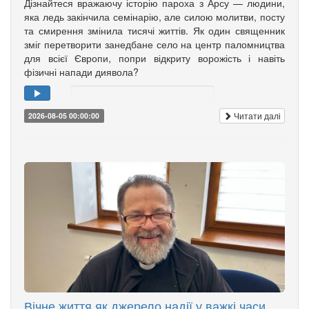
Дізнайтеся вражаючу історію пароха з Арсу — людини,
яка ледь закінчила семінарію, але силою молитви, посту
та смирення змінила тисячі життів. Як один священник
зміг перетворити занедбане село на центр паломництва
для всієї Європи, попри відкриту ворожість і навіть
фізичні напади диявола?
Читати далі
2026-08-05 00:00:00
Вічне життя як джерело надії у важкі часи