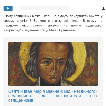
"Чому священник може ніколи не відчути присутність Христа у
своєму служінні? Бо мав спочатку свій план. В якому на
першому місці стояли виступи на велику аудиторію,
наприклад" - зауважив отець Міхал Бранкевич.
Святий Іван Марія Віанней: Від «нездібного»
семінариста до покровителя всіх
священників