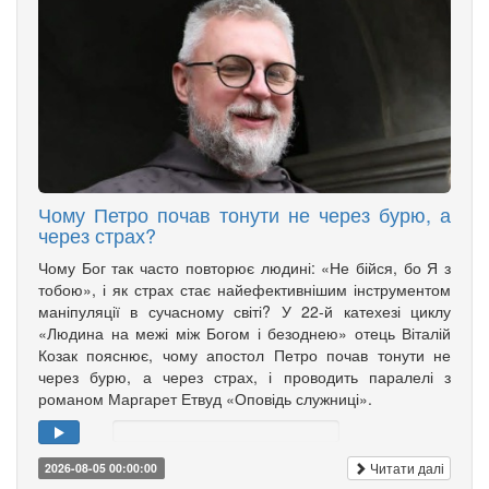
Чому Петро почав тонути не через бурю, а
через страх?
Чому Бог так часто повторює людині: «Не бійся, бо Я з
тобою», і як страх стає найефективнішим інструментом
маніпуляції в сучасному світі? У 22-й катехезі циклу
«Людина на межі між Богом і безоднею» отець Віталій
Козак пояснює, чому апостол Петро почав тонути не
через бурю, а через страх, і проводить паралелі з
романом Маргарет Етвуд «Оповідь служниці».
Читати далі
2026-08-05 00:00:00