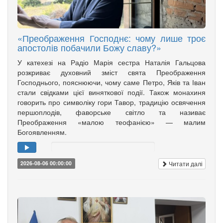
«Преображення Господнє: чому лише троє
апостолів побачили Божу славу?»
У катехезі на Радіо Марія сестра Наталія Гальцова
розкриває духовний зміст свята Преображення
Господнього, пояснюючи, чому саме Петро, Яків та Іван
стали свідками цієї виняткової події. Також монахиня
говорить про символіку гори Тавор, традицію освячення
першоплодів, фаворське світло та називає
Преображення «малою теофанією» — малим
Богоявленням.
Читати далі
2026-08-06 00:00:00