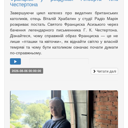
Честертона
Завершуючи цикл катехез про видатних британських
католиків, отець Віталій Храбатин у студії Радіо Марія
розкриває постать Святого Франциска Асизького через
бачення легендарного письменника Г. К. Честертона.
Дізнайтеся, чому справжній образ Франциска — це не
лише «пташки та квіточки», як віднайти світло у власній
темряві та чому бути католиком означає почати думати
по-справжньому.
Читати далі
2026-08-06 00:00:00