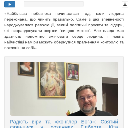
«Найбільша небезпека починається тоді, коли людина
переконана, що чинить правильно. Саме з цієї впевненості
народжувалися революції, великі політичні проєкти та лідери,
які виправдовували жертви “вищою метою”. Але влада має
здатність непомітно змінювати серце людини, і навіть
найчистіші наміри можуть обернутися прагненням контролю та
поклоніння собі».
Радість віри та «жонглер Бога»: Святий
Франциск у роздумах Гілберта Кіта