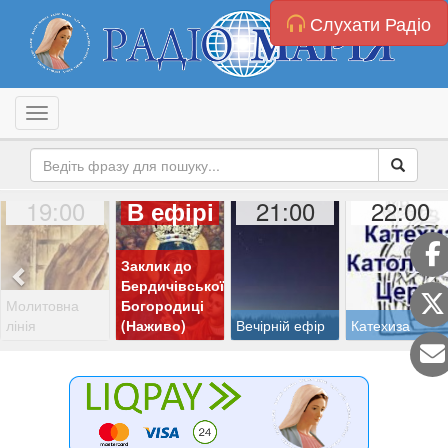
Слухати Радіо
Toggle navigation
19:00
21:00
22:00
В ефірі
Заклик до
Бердичівської
Молитовна
Богородиці
лінія
(Наживо)
Вечірній ефір
Катехиза