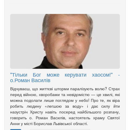
"Тільки Бог може керувати хаосом!" -
о.Роман Василів
Відчуваєш, що життєві шторми паралізують волю? Страх
перед війною, хворобами та невідомістю — це хвилі, які
можна подолати лише поглядом у небо! Про те, як віра
робить людину «легшою за воду» і дає силу йти
назустріч Христу навіть посеред найбільшого розпачу,
говорить о. Роман Василів, настоятель храму Святої
Анни у місті Борислав Львівської області.