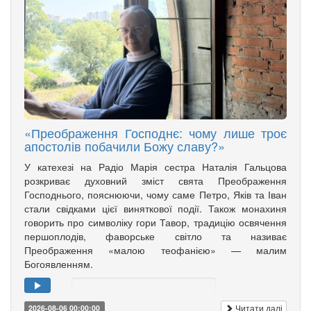
«Преображення Господнє: чому лише троє
апостолів побачили Божу славу?»
У катехезі на Радіо Марія сестра Наталія Гальцова
розкриває духовний зміст свята Преображення
Господнього, пояснюючи, чому саме Петро, Яків та Іван
стали свідками цієї виняткової події. Також монахиня
говорить про символіку гори Тавор, традицію освячення
першоплодів, фаворське світло та називає
Преображення «малою теофанією» — малим
Богоявленням.
Читати далі
2026-08-06 00:00:00