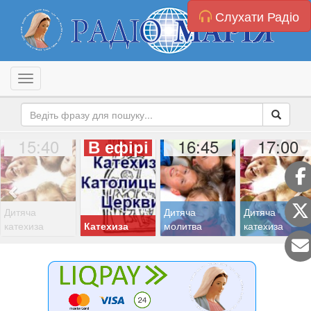
Слухати Радіо
Toggle navigation
15:40
16:45
17:00
В ефірі
Дитяча
Дитяча
Дитяча
катехиза
Катехиза
молитва
катехиза