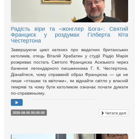
Радість віри та «жонглер Бога»: Святий
Франциск у роздумах Гілберта Кіта
Честертона
Завершуючи цикл катехез про видатних британських
католиків, отець Віталій Храбатин у студії Радіо Марія
розкриває постать Святого Франциска Асизького через
бачення легендарного письменника Г. К. Честертона.
Дізнайтеся, чому справжній образ Франциска — це не
лише «пташки та квіточки», як віднайти світло у власній
темряві та чому бути католиком означає почати думати
по-справжньому.
Читати далі
2026-08-06 00:00:00