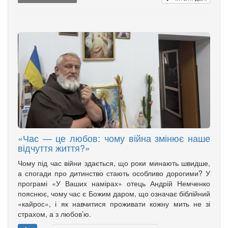
«Час — це любов: чому війна змінює наше
відчуття життя?»
Чому під час війни здається, що роки минають швидше,
а спогади про дитинство стають особливо дорогими? У
програмі «У Ваших намірах» отець Андрій Немченко
пояснює, чому час є Божим даром, що означає біблійний
«кайрос», і як навчитися проживати кожну мить не зі
страхом, а з любов’ю.