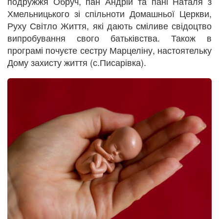
подружжя Обруч, пан Андрій та пані Наталя з
Хмельницького зі спільноти Домашньої Церкви,
Руху Світло Життя, які дають сміливе свідоцтво
випробування свого батьківства. Також в
програмі почуєте сестру Марцеліну, настоятельку
Дому захисту життя (с.Писарівка).