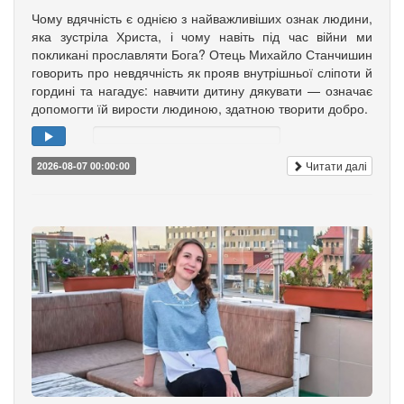
Чому вдячність є однією з найважливіших ознак людини,
яка зустріла Христа, і чому навіть під час війни ми
покликані прославляти Бога? Отець Михайло Станчишин
говорить про невдячність як прояв внутрішньої сліпоти й
гордині та нагадує: навчити дитину дякувати — означає
допомогти їй вирости людиною, здатною творити добро.
Читати далі
2026-08-07 00:00:00