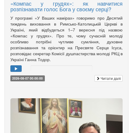
«Компас у грудях»: як навчитися
розпізнавати голос Бога у своєму серці?
У програмі «У Ваших намірах» говоримо про Десятий
тиждень виховання в Римсько-Католицькій Церкві в
Україні, який відбудеться 1–7 вересня під назвою
«Компас у грудях». Про те, чому сучасній молоді
особливо потрібні чутливе сумління, духовне
розпізнавання та орієнтир на Пресвяте Серце Ісуса,
розповідає секретар Комісії душпастирства молоді РКЦ в
Україні Ганна Тодор.
Читати далі
2026-08-07 00:00:00