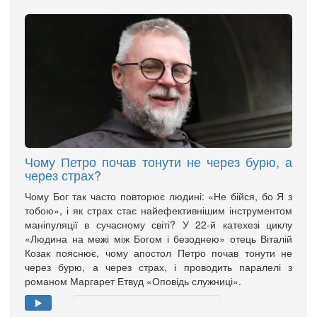
Чому Петро почав тонути не через бурю, а
через страх?
Чому Бог так часто повторює людині: «Не бійся, бо Я з
тобою», і як страх стає найефективнішим інструментом
маніпуляції в сучасному світі? У 22-й катехезі циклу
«Людина на межі між Богом і безоднею» отець Віталій
Козак пояснює, чому апостол Петро почав тонути не
через бурю, а через страх, і проводить паралелі з
романом Маргарет Етвуд «Оповідь служниці».