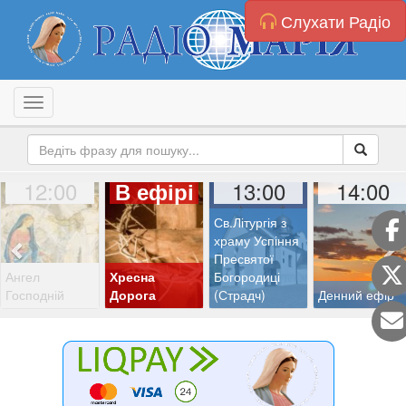
Слухати Радіо
Toggle navigation
12:00
13:00
14:00
В ефірі
Св.Літургія з
храму Успіння
Пресвятої
Ангел
Хресна
Богородиці
Господній
Дорога
(Страдч)
Денний ефір