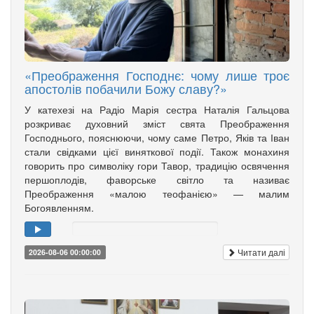
«Преображення Господнє: чому лише троє
апостолів побачили Божу славу?»
У катехезі на Радіо Марія сестра Наталія Гальцова
розкриває духовний зміст свята Преображення
Господнього, пояснюючи, чому саме Петро, Яків та Іван
стали свідками цієї виняткової події. Також монахиня
говорить про символіку гори Тавор, традицію освячення
першоплодів, фаворське світло та називає
Преображення «малою теофанією» — малим
Богоявленням.
Читати далі
2026-08-06 00:00:00