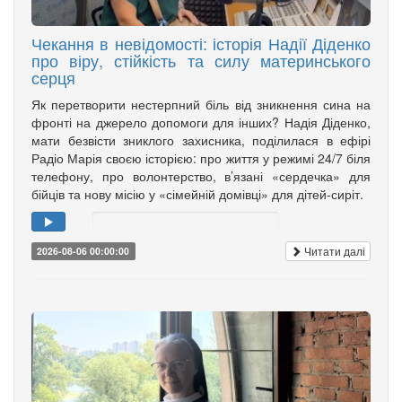
Чекання в невідомості: історія Надії Діденко
про віру, стійкість та силу материнського
серця
Як перетворити нестерпний біль від зникнення сина на
фронті на джерело допомоги для інших? Надія Діденко,
мати безвісти зниклого захисника, поділилася в ефірі
Радіо Марія своєю історією: про життя у режимі 24/7 біля
телефону, про волонтерство, в’язані «сердечка» для
бійців та нову місію у «сімейній домівці» для дітей-сиріт.
Читати далі
2026-08-06 00:00:00