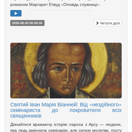
романом Маргарет Етвуд «Оповідь служниці».
Читати далі
2026-08-05 00:00:00
Святий Іван Марія Віанней: Від «нездібного»
семінариста до покровителя всіх
священників
Дізнайтеся вражаючу історію пароха з Арсу — людини,
яка ледь закінчила семінарію, але силою молитви, посту