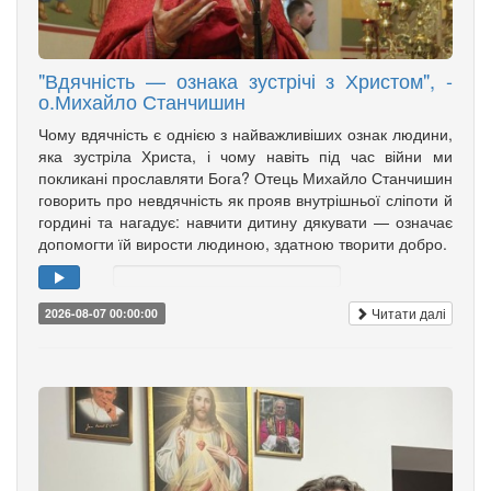
"Вдячність — ознака зустрічі з Христом", -
о.Михайло Станчишин
Чому вдячність є однією з найважливіших ознак людини,
яка зустріла Христа, і чому навіть під час війни ми
покликані прославляти Бога? Отець Михайло Станчишин
говорить про невдячність як прояв внутрішньої сліпоти й
гордині та нагадує: навчити дитину дякувати — означає
допомогти їй вирости людиною, здатною творити добро.
Читати далі
2026-08-07 00:00:00