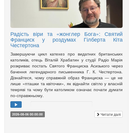
Радість віри та «жонглер Бога»: Святий
Франциск у роздумах Гілберта Кіта
Честертона
Завершуючи цикл катехез про видатних британських
католиків, отець Віталій Храбатин у студії Радіо Марія
розкриває постать Святого Франциска Асизького через
бачення легендарного письменника Г. К. Честертона.
Дізнайтеся, чому справжній образ Франциска — це не
лише «пташки та квіточки», як віднайти світло у власній
темряві та чому бути католиком означає почати думати
по-справжньому.
Читати далі
2026-08-06 00:00:00