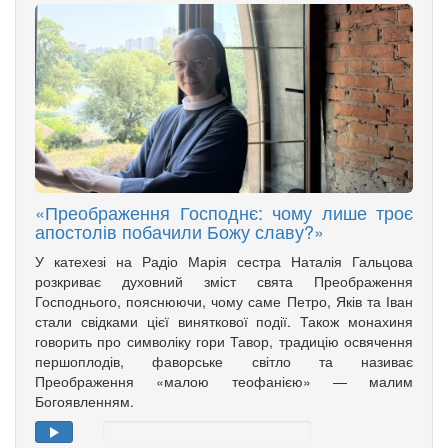
«Преображення Господнє: чому лише троє
апостолів побачили Божу славу?»
У катехезі на Радіо Марія сестра Наталія Гальцова
розкриває духовний зміст свята Преображення
Господнього, пояснюючи, чому саме Петро, Яків та Іван
стали свідками цієї виняткової події. Також монахиня
говорить про символіку гори Тавор, традицію освячення
першоплодів, фаворське світло та називає
Преображення «малою теофанією» — малим
Богоявленням.