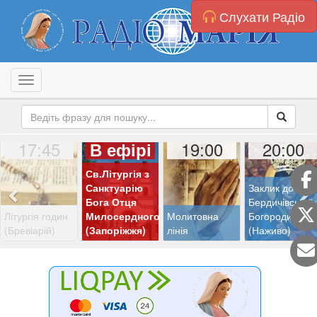
Слухати Радіо
Toggle navigation
17:45
19:00
20:00
В ефірі
Св.Літургія з
Санктуарію
Заклик до
Бога Отця
Бердичівської
Літургія годин
Милосердного
Молитовна
Богородиці
(Бревіарій)
(Запоріжжя)
лінія
(Наживо)