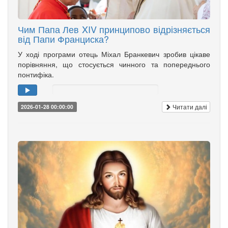
Чим Папа Лев XIV принципово відрізняється
від Папи Франциска?
У ході програми отець Міхал Бранкевич зробив цікаве
порівняння, що стосується чинного та попереднього
понтифіка.
Читати далі
2026-01-28 00:00:00