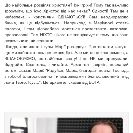
Що найбільше розділяє християн? Їхні гріхи! Тому так важливо
зрозуміти, що Ісус Христос від нас чекає? Єдності! Там де є
небезпека - християни ЄДНАЮТЬСЯ! Сам неодноразово
бачив, як це відбувається. Наприклад в Маріуполі стоять
палатки, і там цілодобово моляться протестанти, католики,
православні. Там НІХТО нікого не звинувачує в тому, що вони
розкольники, чи сектанти.
Шкода, але часто і культ Марії роз'єднує. Протестанти кажуть,
що ми забагато поклоняємося Діві. Але ми не поклоняємося, а
ВШАНОВУЄМО, як найбільш святу! І це НЕ ми придумали!
Відкрийте Євангеліє, і читайте. Архангел Гавриїл, посланий
Богом, сказав Марії: "Радуйся, Маріє, благодаті повна! Господь
з тобою! Благословенна Ти між жінками і благословенний плід
лона Твого, Ісус...". Це архангел сказав від БОГА!