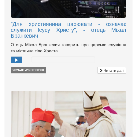
"Для християнина царювати - означає
служити Ісусу Христу", - отець Міхал
Бранкевич
Отець Міхал Бранкевич говорить про царське служіння
та містичне тіло Христа.
Читати далі
2026-01-28 00:00:00