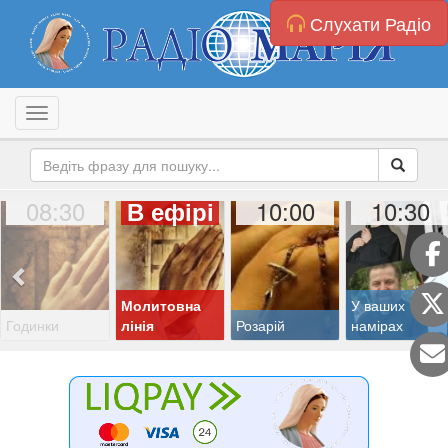
Слухати Радіо
Toggle navigation
08:30
10:00
10:30
В ефірі
Молитовна
У ваших
Годинки
лінія
Розарій
намірах