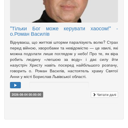
"Тільки Бог може керувати хаосом!" -
о.Роман Василів
Відчуваєш, що життєві шторми паралізують волю? Страх
перед війною, хворобами та невідомістю — це хвилі, які
можна подолати лише поглядом у небо! Про те, як віра
робить людину «легшою за воду» і дає силу йти
назустріч Христу навіть посеред найбільшого розпачу,
говорить о. Роман Василів, настоятель храму Святої
Анни у місті Борислав Львівської області.
Читати далі
2026-08-04 00:00:00