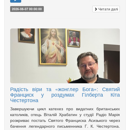
Читати далі
2026-08-07 00:00:00
Радість віри та «жонглер Бога»: Святий
Франциск у роздумах Гілберта Кіта
Честертона
Завершуючи цикл катехез про видатних британських
католиків, отець Віталій Храбатин у студії Радіо Марія
розкриває постать Святого Франциска Асизького через
бачення легендарного письменника Г. К. Честертона.