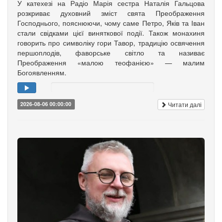
У катехезі на Радіо Марія сестра Наталія Гальцова
розкриває духовний зміст свята Преображення
Господнього, пояснюючи, чому саме Петро, Яків та Іван
стали свідками цієї виняткової події. Також монахиня
говорить про символіку гори Тавор, традицію освячення
першоплодів, фаворське світло та називає
Преображення «малою теофанією» — малим
Богоявленням.
Читати далі
2026-08-06 00:00:00