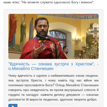
каже чітко: "Не можете служити одночасно Богу і мамоні".
"Вдячність — ознака зустрічі з Христом", -
о.Михайло Станчишин
Чому вдячність є однією з найважливіших ознак людини,
яка зустріла Христа, і чому навіть під час війни ми
покликані прославляти Бога? Отець Михайло Станчишин
говорить про невдячність як прояв внутрішньої сліпоти й
гордині та нагадує: навчити дитину дякувати — означає
допомогти їй вирости людиною, здатною творити добро.