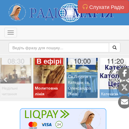
Слухати Радіо
Toggle navigation
08:30
10:00
11:20
В ефірі
Св.Літургія з
Катедри св.
Недільні
Молитовна
Олександра
читання
лінія
(Київ)
Катехиза