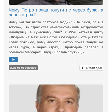
Чому Петро почав тонути не через бурю, а
через страх?
Чому Бог так часто повторює людині: «Не бійся, бо Я з
тобою», і як страх стає найефективнішим інструментом
маніпуляції в сучасному світі? У 22-й катехезі циклу
«Людина на межі між Богом і безоднею» отець Віталій
Козак пояснює, чому апостол Петро почав тонути не
через бурю, а через страх, і проводить паралелі з
романом Маргарет Етвуд «Оповідь служниці».
Читати далі
2026-08-05 00:00:00