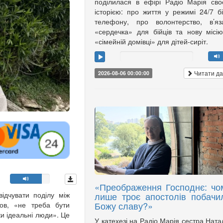
поділилася в ефірі Радіо Марія св
історією: про життя у режимі 24/7 б
телефону, про волонтерство, в’яз
«сердечка» для бійців та нову місі
«сімейній домівці» для дітей-сиріт.
Читати да
2026-08-06 00:00:00
«Преображення Господнє: чо
ідчувати поділу між
лише троє апостолів побачи
Божу славу?»
ов, «не треба бути
ки ідеальні люди». Це
У катехезі на Радіо Марія сестра Ната