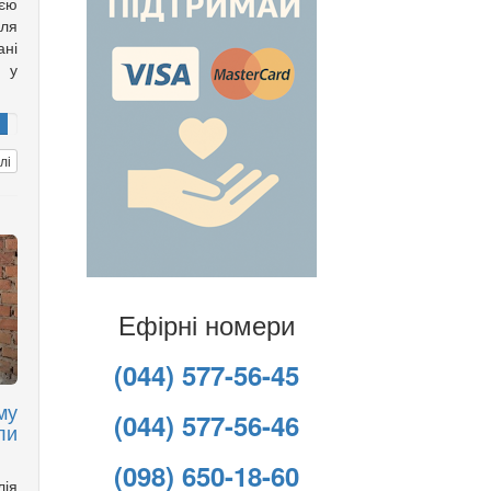
оєю
іля
ані
ю у
лі
Ефірні номери
(044) 577-56-45
му
(044) 577-56-46
ли
(098) 650-18-60
лія