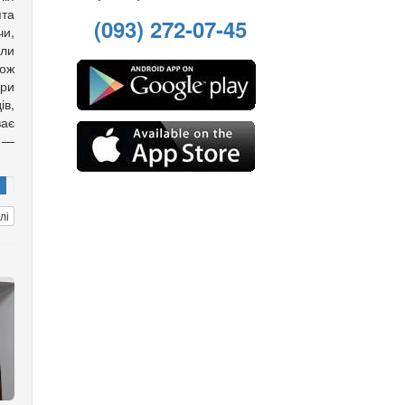
ята
(093) 272-07-45
чи,
али
кож
ори
ів,
ає
 —
лі