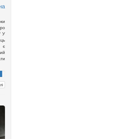
на
оки
ро
? У
ць
с є
ий
ти
лі