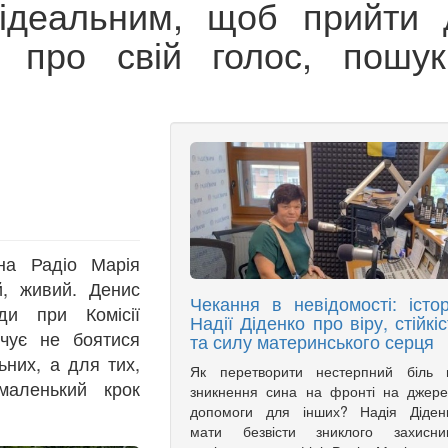
ідеальним, щоб прийти 
 про свій голос, пошук
на Радіо Марія
, живий. Денис
Чекання в невідомості: істор
ди при Комісії
Надії Діденко про віру, стійкіс
чує не боятися
та силу материнського серця
ьних, а для тих,
Як перетворити нестерпний біль в
маленький крок
зникнення сина на фронті на джер
допомоги для інших? Надія Діденк
мати безвісти зниклого захисник