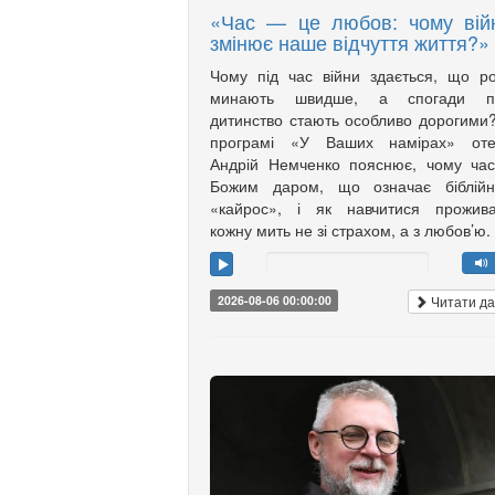
«Час — це любов: чому вій
змінює наше відчуття життя?»
Чому під час війни здається, що р
минають швидше, а спогади п
дитинство стають особливо дорогими
програмі «У Ваших намірах» оте
Андрій Немченко пояснює, чому ча
Божим даром, що означає біблійн
«кайрос», і як навчитися прожива
кожну мить не зі страхом, а з любов’ю.
Читати да
2026-08-06 00:00:00