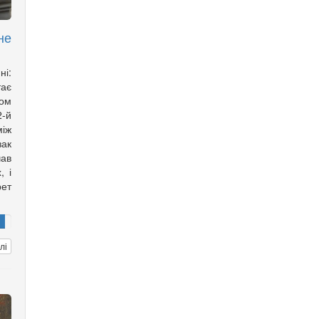
не
ні:
тає
ом
2-й
іж
зак
ав
, і
рет
лі