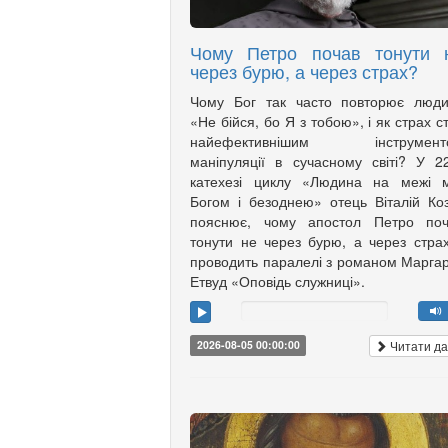
Чому Петро почав тонути 
через бурю, а через страх?
Чому Бог так часто повторює люди
«Не бійся, бо Я з тобою», і як страх с
найефективнішим інструмент
маніпуляції в сучасному світі? У 2
катехезі циклу «Людина на межі м
Богом і безоднею» отець Віталій Ко
пояснює, чому апостол Петро поч
тонути не через бурю, а через страх
проводить паралелі з романом Марга
Етвуд «Оповідь служниці».
Читати да
2026-08-05 00:00:00