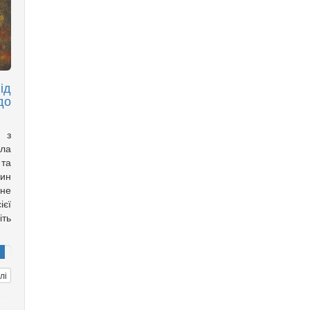
ід
до
а з
ла
 та
дин
ане
ієї
іть
лі