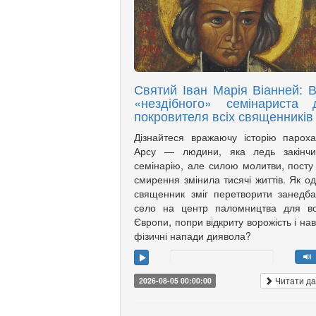
Святий Іван Марія Віанней: В
«нездібного» семінариста 
покровителя всіх священників
Дізнайтеся вражаючу історію парох
Арсу — людини, яка ледь закінчи
семінарію, але силою молитви, посту
смирення змінила тисячі життів. Як о
священник зміг перетворити занедб
село на центр паломництва для вс
Європи, попри відкриту ворожість і нав
фізичні напади диявола?
Читати да
2026-08-05 00:00:00