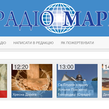
ДІО
НАПИСАТИ В РЕДАКЦІЮ
ЯК ПОЖЕРТВУВАТИ
12:20
13:00
1
Св.Літургія з храму
Успіння Пресвятої
Хресна Дорога
Богородиці (Страдч)
Ден