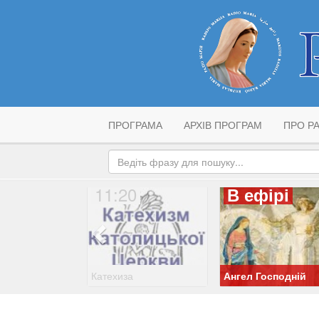
ПРОГРАМА
АРХІВ ПРОГРАМ
ПРО РА
11:20
В ефірі
Катехиза
Ангел Господній