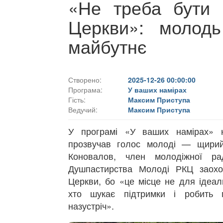
«Не треба бути 
Церкви»: молодь
майбутнє
Створено:
2025-12-26 00:00:00
Програма:
У ваших намірах
Гість:
Максим Приступа
Ведучий:
Максим Приступа
У програмі «У ваших намірах» 
прозвучав голос молоді — щирий
Коновалов, член молодіжної ра
Душпастирства Молоді РКЦ заохо
Церкви, бо «це місце не для ідеал
хто шукає підтримки і робить 
назустріч».