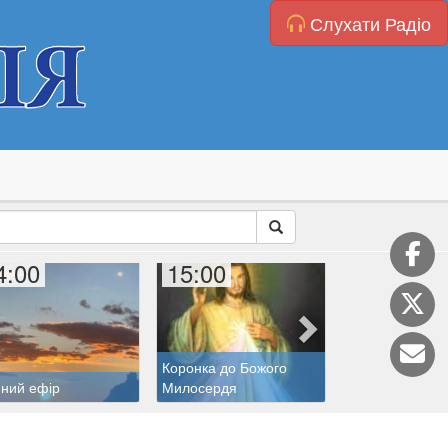
Слухати Радіо
4:00
15:00
15:40
Коронка до Божого
ний ефір
Милосердя
Дитяча катехиз