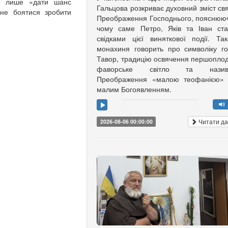
то лише «дати шанс
Гальцова розкриває духовний зміст св
 не боятися зробити
Преображення Господнього, пояснюю
чому саме Петро, Яків та Іван ст
свідками цієї виняткової події. Та
монахиня говорить про символіку г
Тавор, традицію освячення першоплод
фаворське світло та назив
Преображення «малою теофанією»
малим Богоявленням.
Читати да
2026-08-06 00:00:00