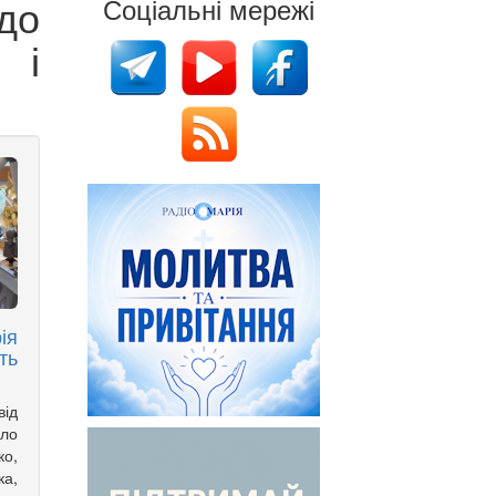
до
Соціальні мережі
 і
ія
ть
ід
ело
о,
а,