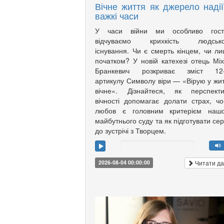
Вічне життя як джерело надії
важкі часи
У часи війни ми особливо гост
відчуваємо крихкість людсько
існування. Чи є смерть кінцем, чи л
початком? У новій катехезі отець Мі
Бранкевич розкриває зміст 12-
артикулу Символу віри — «Вірую у жи
вічне». Дізнайтеся, як перспекти
вічності допомагає долати страх, ч
любов є головним критерієм нашо
майбутнього суду та як підготувати се
до зустрічі з Творцем.
Читати да
2026-08-04 00:00:00