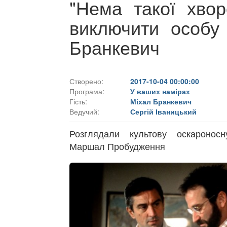
"Нема такої хвор
виключити особу 
Бранкевич
Створено:
2017-10-04 00:00:00
Програма:
У ваших намірах
Гість:
Міхал Бранкевич
Ведучий:
Сергій Іваницький
Розглядали культову оскароносн
Маршал Пробудження