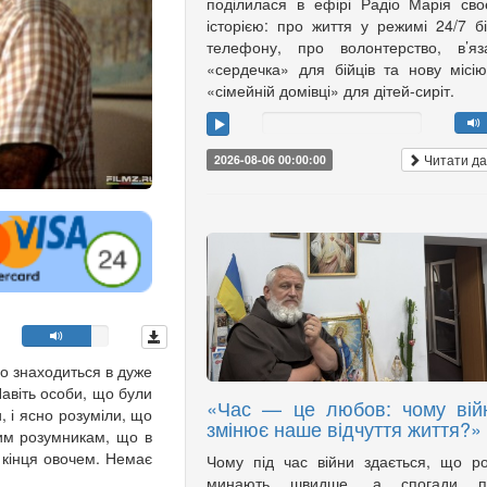
поділилася в ефірі Радіо Марія св
історією: про життя у режимі 24/7 б
телефону, про волонтерство, в’яз
«сердечка» для бійців та нову місі
«сімейній домівці» для дітей-сиріт.
Читати да
2026-08-06 00:00:00
о знаходиться в дуже
 Навіть особи, що були
«Час — це любов: чому вій
, і ясно розуміли, що
змінює наше відчуття життя?»
тим розумникам, що в
о кінця овочем. Немає
Чому під час війни здається, що р
минають швидше, а спогади п