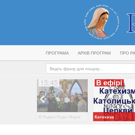
ПРОГРАМА
АРХІВ ПРОГРАМ
ПРО РА
15:45
В ефірі
В Родині Радіо Марія
Катехиза