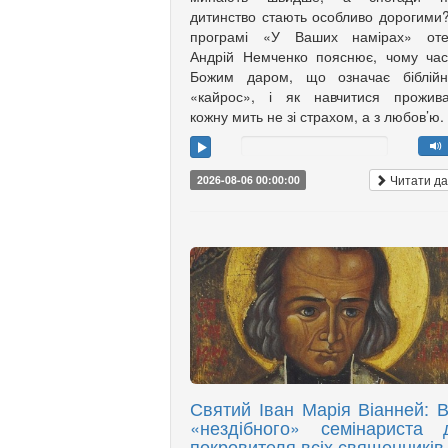
дитинство стають особливо дорогими
програмі «У Ваших намірах» оте
Андрій Немченко пояснює, чому ча
Божим даром, що означає біблійн
«кайрос», і як навчитися прожива
кожну мить не зі страхом, а з любов’ю.
Читати да
2026-08-06 00:00:00
Святий Іван Марія Віанней: В
«нездібного» семінариста 
покровителя всіх священників