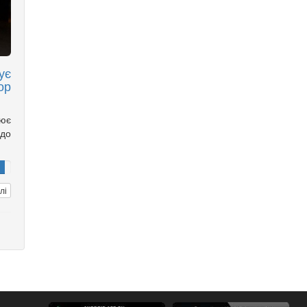
ує
ор
нює
до
лі