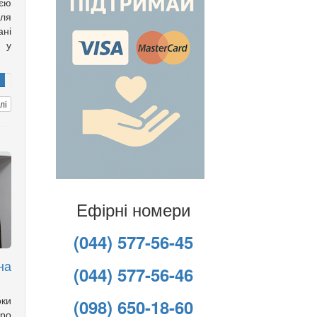
оєю
іля
ані
ю у
лі
Ефірні номери
(044) 577-56-45
на
(044) 577-56-46
оки
(098) 650-18-60
ро