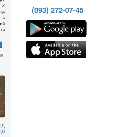
? У
(093) 272-07-45
ць
с є
ий
ти
лі
ід
до