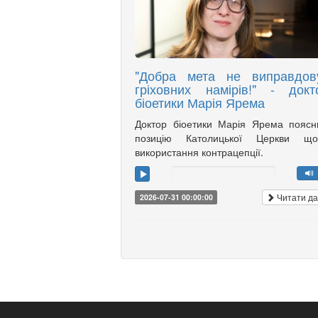
"Добра мета не виправдов
гріховних намірів!" - докт
біоетики Марія Ярема
Доктор біоетики Марія Ярема пояс
позицію Католицької Церкви що
використання контрацепції.
Читати да
2026-07-31 00:00:00