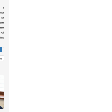
а з
ла
 та
дин
ане
ієї
іть
лі