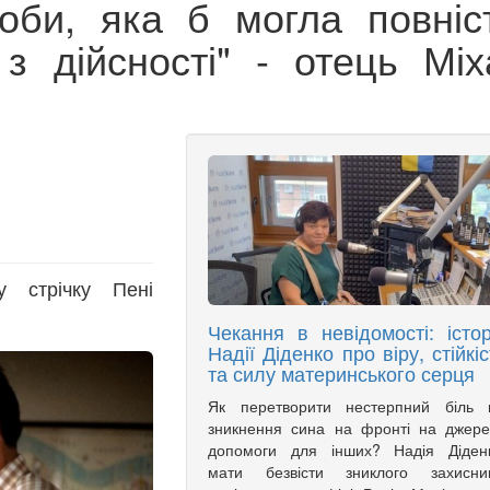
оби, яка б могла повніс
з дійсності" - отець Міх
у стрічку Пені
Чекання в невідомості: істор
Надії Діденко про віру, стійкіс
та силу материнського серця
Як перетворити нестерпний біль в
зникнення сина на фронті на джер
допомоги для інших? Надія Діденк
мати безвісти зниклого захисник