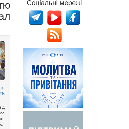
тю
Соціальні мережі
ал
ія
ть
ід
ело
о,
а,