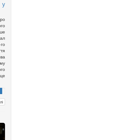
 у
ро
го
ише
хал
го
ття
ва
ому
го
рце
лі