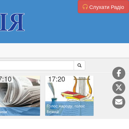
Слухати Радіо
7:10
17:20
17:45
Голос народу, голос
Літургія годин
вини
Божий
(Бревіарій)