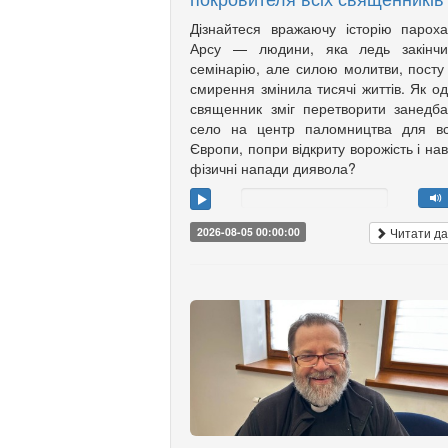
Дізнайтеся вражаючу історію парох
Арсу — людини, яка ледь закінчи
семінарію, але силою молитви, посту
смирення змінила тисячі життів. Як о
священник зміг перетворити занедб
село на центр паломництва для вс
Європи, попри відкриту ворожість і нав
фізичні напади диявола?
Читати да
2026-08-05 00:00:00