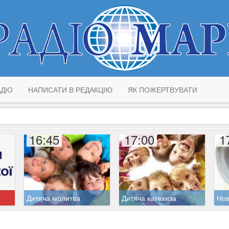
ДІО
НАПИСАТИ В РЕДАКЦІЮ
ЯК ПОЖЕРТВУВАТИ
16:45
17:00
1
Дитяча молитва
Дитяча катехиза
Но