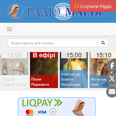
Слухати Радіо
Toggle navigation
13:00
15:00
15:10
В ефірі
Коронка до
Літургія
Пісня
Божого
Молитовна
Східний обряд
Перемоги
Милосердя
лінія