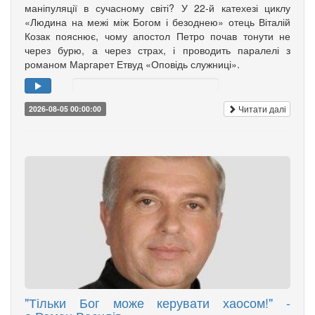
маніпуляції в сучасному світі? У 22-й катехезі циклу
«Людина на межі між Богом і безоднею» отець Віталій
Козак пояснює, чому апостол Петро почав тонути не
через бурю, а через страх, і проводить паралелі з
романом Маргарет Етвуд «Оповідь служниці».
Читати далі
2026-08-05 00:00:00
"Тільки Бог може керувати хаосом!" -