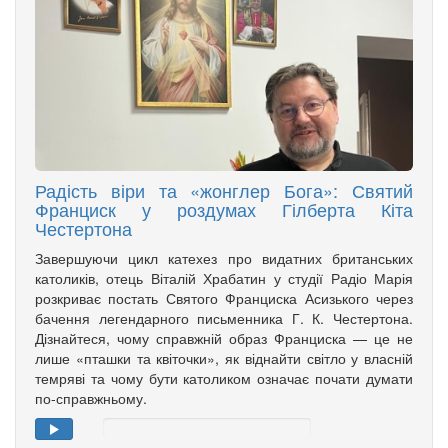
Радість віри та «жонглер Бога»: Святий
Франциск у роздумах Гілберта Кіта
Честертона
Завершуючи цикл катехез про видатних британських
католиків, отець Віталій Храбатин у студії Радіо Марія
розкриває постать Святого Франциска Асизького через
бачення легендарного письменника Г. К. Честертона.
Дізнайтеся, чому справжній образ Франциска — це не
лише «пташки та квіточки», як віднайти світло у власній
темряві та чому бути католиком означає почати думати
по-справжньому.