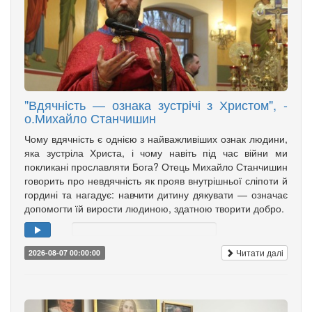
"Вдячність — ознака зустрічі з Христом", -
о.Михайло Станчишин
Чому вдячність є однією з найважливіших ознак людини,
яка зустріла Христа, і чому навіть під час війни ми
покликані прославляти Бога? Отець Михайло Станчишин
говорить про невдячність як прояв внутрішньої сліпоти й
гордині та нагадує: навчити дитину дякувати — означає
допомогти їй вирости людиною, здатною творити добро.
Читати далі
2026-08-07 00:00:00