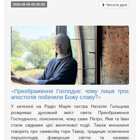
Читати далі
2026-08-06 00:00:00
«Преображення Господнє: чому лише троє
апостолів побачили Божу славу?»
У катехезі на Радіо Марія сестра Наталія Гальцова
розкриває духовний зміст свята Преображення
Господнього, пояснюючи, чому саме Петро, Яків та Іван
стали свідками цієї виняткової події. Також монахиня
говорить про символіку гори Тавор, традицію освячення
першоплодів, фаворське світло та називає