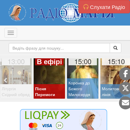
Слухати Радіо
Toggle navigation
13:00
15:00
15:10
В ефірі
Коронка до
Літургія
Пісня
Божого
Молитовна
Східний обряд
Перемоги
Милосердя
лінія