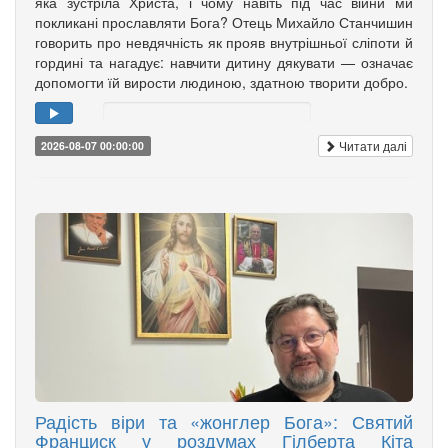
яка зустріла Христа, і чому навіть під час війни ми
покликані прославляти Бога? Отець Михайло Станчишин
говорить про невдячність як прояв внутрішньої сліпоти й
гордині та нагадує: навчити дитину дякувати — означає
допомогти їй вирости людиною, здатною творити добро.
Читати далі
2026-08-07 00:00:00
Радість віри та «жонглер Бога»: Святий
Франциск у роздумах Гілберта Кіта