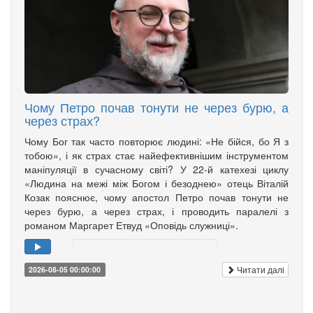
Чому Петро почав тонути не через бурю, а
через страх?
Чому Бог так часто повторює людині: «Не бійся, бо Я з
тобою», і як страх стає найефективнішим інструментом
маніпуляції в сучасному світі? У 22-й катехезі циклу
«Людина на межі між Богом і безоднею» отець Віталій
Козак пояснює, чому апостол Петро почав тонути не
через бурю, а через страх, і проводить паралелі з
романом Маргарет Етвуд «Оповідь служниці».
Читати далі
2026-08-05 00:00:00