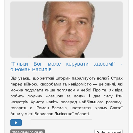
"Тільки Бог може керувати хаосом!" -
о.Роман Василів
Відчуваєш, що життєві шторми паралізують волю? Страх
перед війною, хворобами та невідомістю — це хвилі, які
можна подолати лише поглядом у небо! Про те, як віра
робить людину «легшою за воду» і дає силу йти
назустріч Христу навіть посеред найбільшого розпачу,
говорить о. Роман Василів, настоятель храму Святої
Анни у місті Борислав Львівської області.
Читати далі
2026-08-04 00:00:00