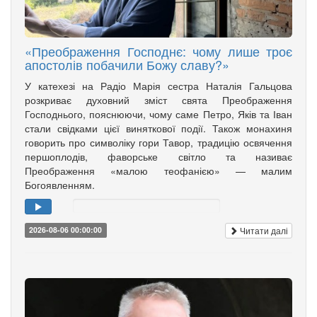
«Преображення Господнє: чому лише троє
апостолів побачили Божу славу?»
У катехезі на Радіо Марія сестра Наталія Гальцова
розкриває духовний зміст свята Преображення
Господнього, пояснюючи, чому саме Петро, Яків та Іван
стали свідками цієї виняткової події. Також монахиня
говорить про символіку гори Тавор, традицію освячення
першоплодів, фаворське світло та називає
Преображення «малою теофанією» — малим
Богоявленням.
Читати далі
2026-08-06 00:00:00