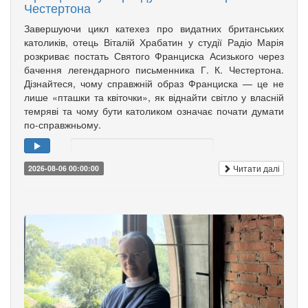
Честертона
Завершуючи цикл катехез про видатних британських
католиків, отець Віталій Храбатин у студії Радіо Марія
розкриває постать Святого Франциска Асизького через
бачення легендарного письменника Г. К. Честертона.
Дізнайтеся, чому справжній образ Франциска — це не
лише «пташки та квіточки», як віднайти світло у власній
темряві та чому бути католиком означає почати думати
по-справжньому.
Читати далі
2026-08-06 00:00:00