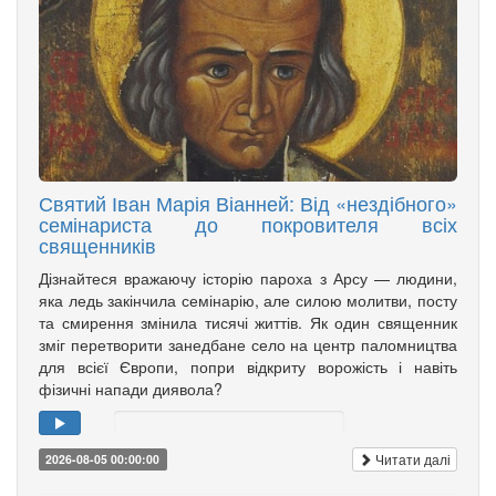
Святий Іван Марія Віанней: Від «нездібного»
семінариста до покровителя всіх
священників
Дізнайтеся вражаючу історію пароха з Арсу — людини,
яка ледь закінчила семінарію, але силою молитви, посту
та смирення змінила тисячі життів. Як один священник
зміг перетворити занедбане село на центр паломництва
для всієї Європи, попри відкриту ворожість і навіть
фізичні напади диявола?
Читати далі
2026-08-05 00:00:00