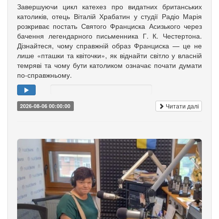
Завершуючи цикл катехез про видатних британських
католиків, отець Віталій Храбатин у студії Радіо Марія
розкриває постать Святого Франциска Асизького через
бачення легендарного письменника Г. К. Честертона.
Дізнайтеся, чому справжній образ Франциска — це не
лише «пташки та квіточки», як віднайти світло у власній
темряві та чому бути католиком означає почати думати
по-справжньому.
Читати далі
2026-08-06 00:00:00