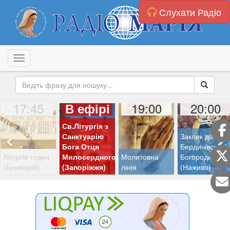
Слухати Радіо
Toggle navigation
17:45
19:00
20:00
В ефірі
Св.Літургія з
Санктуарію
Заклик до
Бога Отця
Бердичівської
Літургія годин
Милосердного
Молитовна
Богородиці
(Бревіарій)
(Запоріжжя)
лінія
(Наживо)