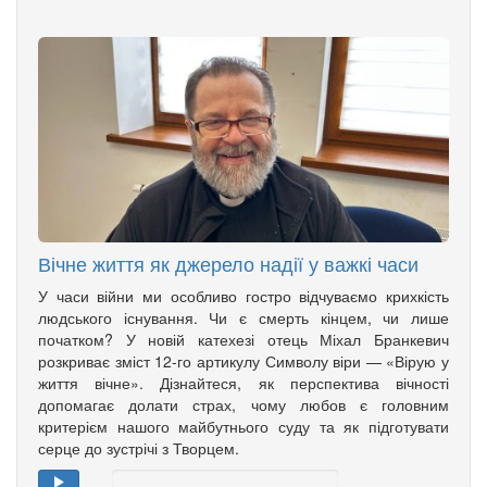
Вічне життя як джерело надії у важкі часи
У часи війни ми особливо гостро відчуваємо крихкість
людського існування. Чи є смерть кінцем, чи лише
початком? У новій катехезі отець Міхал Бранкевич
розкриває зміст 12-го артикулу Символу віри — «Вірую у
життя вічне». Дізнайтеся, як перспектива вічності
допомагає долати страх, чому любов є головним
критерієм нашого майбутнього суду та як підготувати
серце до зустрічі з Творцем.