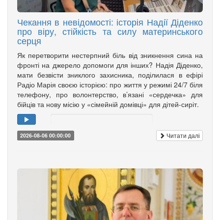
Чекання в невідомості: історія Надії Діденко
про віру, стійкість та силу материнського
серця
Як перетворити нестерпний біль від зникнення сина на
фронті на джерело допомоги для інших? Надія Діденко,
мати безвісти зниклого захисника, поділилася в ефірі
Радіо Марія своєю історією: про життя у режимі 24/7 біля
телефону, про волонтерство, в’язані «сердечка» для
бійців та нову місію у «сімейній домівці» для дітей-сиріт.
Читати далі
2026-08-06 00:00:00