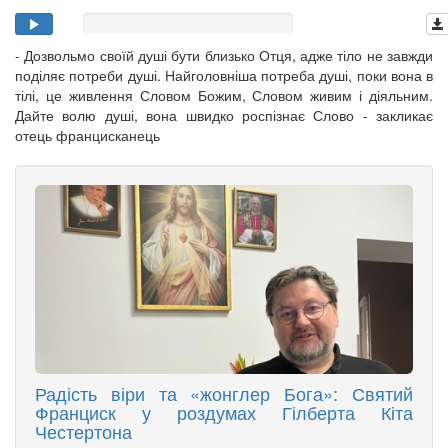
- Дозвольмо своїй душі бути близько Отця, адже тіло не завжди
поділяє потреби душі. Найголовніша потреба душі, поки вона в
тілі, це живлення Словом Божим, Словом живим і діяльним.
Дайте волю душі, вона швидко роспізнає Слово - закликає
отець францисканець
Радість віри та «жонглер Бога»: Святий
Франциск у роздумах Гілберта Кіта
Честертона