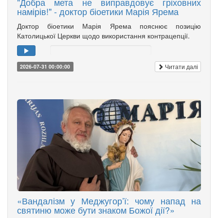
"Добра мета не виправдовує гріховних
намірів!" - доктор біоетики Марія Ярема
Доктор біоетики Марія Ярема пояснює позицію
Католицької Церкви щодо використання контрацепції.
Читати далі
2026-07-31 00:00:00
«Вандалізм у Меджугор’ї: чому напад на
святиню може бути знаком Божої дії?»