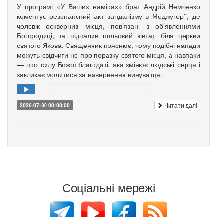
У програмі «У Ваших намірах» брат Андрій Немченко
коментує резонансний акт вандалізму в Меджугор’ї, де
чоловік осквернив місця, пов’язані з об’явленнями
Богородиці, та підпалив польовий вівтар біля церкви
святого Якова. Священник пояснює, чому подібні напади
можуть свідчити не про поразку святого місця, а навпаки
— про силу Божої благодаті, яка змінює людські серця і
закликає молитися за навернення винуватця.
Читати далі
2026-07-30 00:00:00
Соціальні мережі