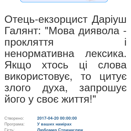
Отець-екзорцист Даріуш
Галянт: "Мова диявола -
прокляття і
ненормативна лексика.
Якщо хтось ці слова
використовує, то цитує
злого духа, запрошує
його у своє життя!"
Створено:
2017-04-20 00:00:00
Програма:
У ваших намірах
Гість:
Любомир Стринаглюк