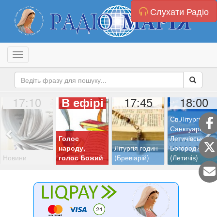
Слухати Радіо
Toggle navigation
17:10
17:45
18:00
В ефірі
Св.Літургія з
Санктуарію
Голос
Летичівської
народу,
Літургія годин
Богородиці
Новини
голос Божий
(Бревіарій)
(Летичів)