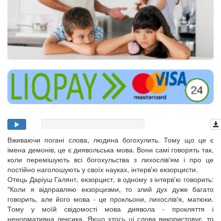
Вживаючи погані слова, людина богохулить. Тому що це є
імена демонів, це є диявольська мова. Вони самі говорять так,
коли перемішують всі богохульства з лихослів'ям і про це
постійно наголошують у своїх науках, інтерв'ю екзорцисти.
Отець Даріуш Галянт, екзорцист, в одному з інтерв'ю говорить:
"Коли я відправляю екзорцизми, то злий дух дуже багато
говорить, але його мова - це прокльони, лихослів'я, матюки.
Тому у моїй свідомості мова диявола - прокляття і
ненормативна лексика. Якщо хтось ці слова використовує, то