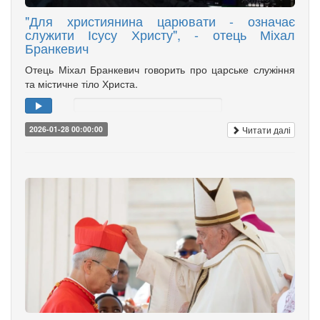
"Для християнина царювати - означає
служити Ісусу Христу", - отець Міхал
Бранкевич
Отець Міхал Бранкевич говорить про царське служіння
та містичне тіло Христа.
Читати далі
2026-01-28 00:00:00