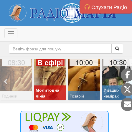
Слухати Радіо
Toggle navigation
08:30
10:00
10:30
В ефірі
Молитовна
У ваших
Годинки
лінія
Розарій
намірах