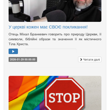
У церкві кожен має СВОЄ покликання!
Отець Міхал Бранкевич говорить про природу Церкви, її
символи, біблійні образи та значення її як містичного
Тіла Христа.
Читати далі
2026-01-29 00:00:00