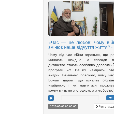
«Час — це любов: чому вій
змінює наше відчуття життя?»
Чому під час війни здається, що р
минають швидше, а спогади п
дитинство стають особливо дорогими
програмі «У Ваших намірах» оте
Андрій Немченко пояснює, чому ча
Божим даром, що означає біблійн
«кайрос», і як навчитися прожива
кожну мить не зі страхом, а з любов’ю.
Читати да
2026-08-06 00:00:00