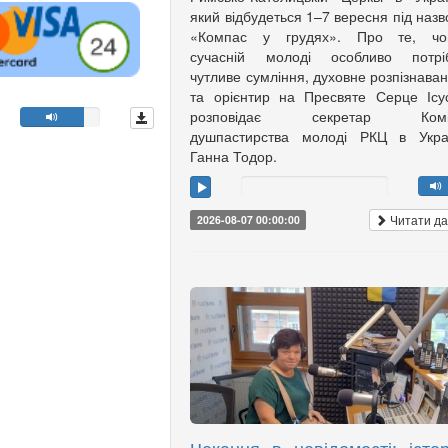
який відбудеться 1–7 вересня під наз
«Компас у грудях». Про те, чо
сучасній молоді особливо потріб
чутливе сумління, духовне розпізнава
та орієнтир на Пресвяте Серце Ісу
розповідає секретар Коміс
душпастирства молоді РКЦ в Украї
Ганна Тодор.
Читати да
2026-08-07 00:00:00