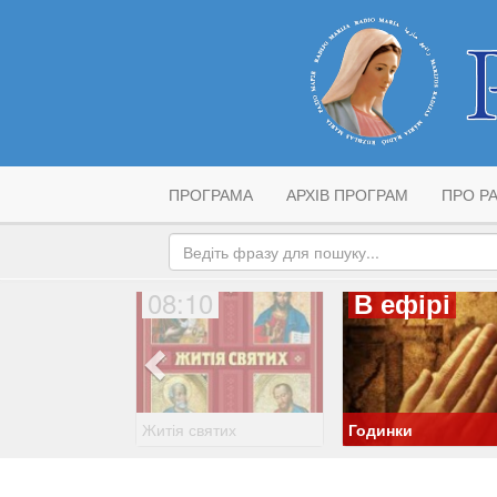
ПРОГРАМА
АРХІВ ПРОГРАМ
ПРО РА
08:10
В ефірі
Житія святих
Годинки