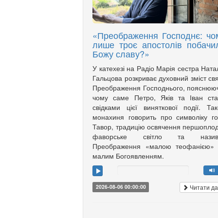
«Преображення Господнє: чо
лише троє апостолів побачи
Божу славу?»
У катехезі на Радіо Марія сестра Ната
Гальцова розкриває духовний зміст св
Преображення Господнього, пояснюю
чому саме Петро, Яків та Іван ст
свідками цієї виняткової події. Та
монахиня говорить про символіку г
Тавор, традицію освячення першоплод
фаворське світло та назив
Преображення «малою теофанією»
малим Богоявленням.
Читати да
2026-08-06 00:00:00