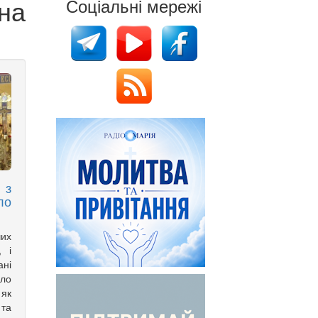
на
Соціальні мережі
 з
ло
ших
, і
ані
ло
 як
 та