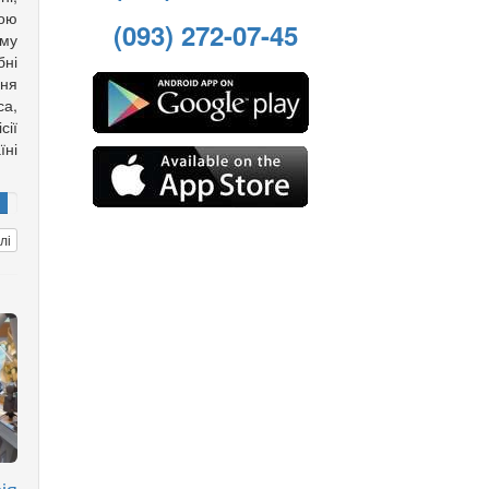
вою
(093) 272-07-45
му
ні
ння
са,
ії
ні
лі