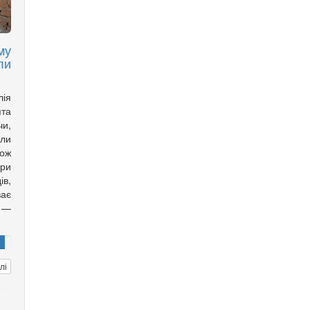
му
ли
лія
ята
чи,
али
кож
ори
ів,
ає
 —
лі