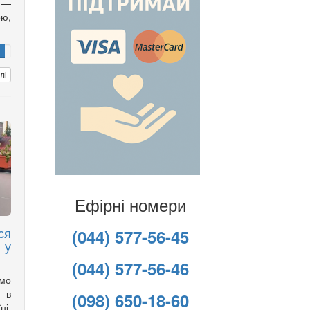
 —
ою,
лі
Ефірні номери
ся
(044) 577-56-45
 у
(044) 577-56-46
имо
 в
(098) 650-18-60
ні,