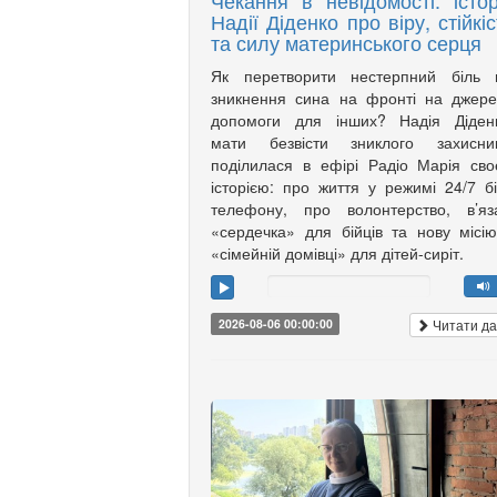
Чекання в невідомості: істор
Надії Діденко про віру, стійкіс
та силу материнського серця
Як перетворити нестерпний біль в
зникнення сина на фронті на джер
допомоги для інших? Надія Діденк
мати безвісти зниклого захисник
поділилася в ефірі Радіо Марія св
історією: про життя у режимі 24/7 б
телефону, про волонтерство, в’яз
«сердечка» для бійців та нову місі
«сімейній домівці» для дітей-сиріт.
Читати да
2026-08-06 00:00:00