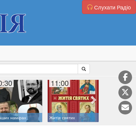
Слухати Радіо
0:30
11:00
11:20
аших намірах
Житія святих
Катехиза