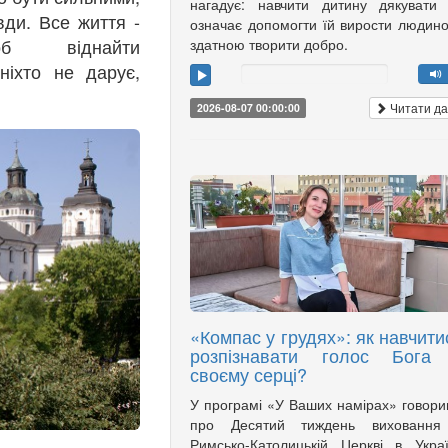
нагадує: навчити дитину дякувати
вди. Все життя -
означає допомогти їй вирости людин
 віднайти
здатною творити добро.
ніхто не дарує,
Читати да
2026-08-07 00:00:00
«Компас у грудях»: як навчити
розпізнавати голос Бога
своєму серці?
У програмі «У Ваших намірах» говор
про Десятий тиждень виховання
Римсько-Католицькій Церкві в Украї