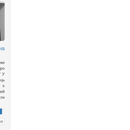
на
оки
ро
? У
ць
с є
ий
ти
лі