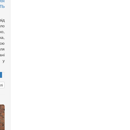
ія
ть
ід
ело
о,
а,
оєю
іля
ані
ю у
лі