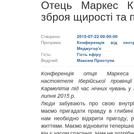
Отець Маркес К
зброя щирості та 
Створено:
2015-07-22 00:00:00
Програма:
Конференція від сес
Меджугор'є
Гість:
Гість ефіру
Ведучий:
Максим Приступа
Конференція отця Маркеса
настоятеля Іберійської провінці
Кармелітів під час нічних чувань у 
липня 2015 р.
Люди забувають про свою внутр
маємо пригадати правду в глибині
нам необхідно відкрити пригоду, р
життями. Маємо відновити теперішні
він є часом спасіння. Нам не потріб