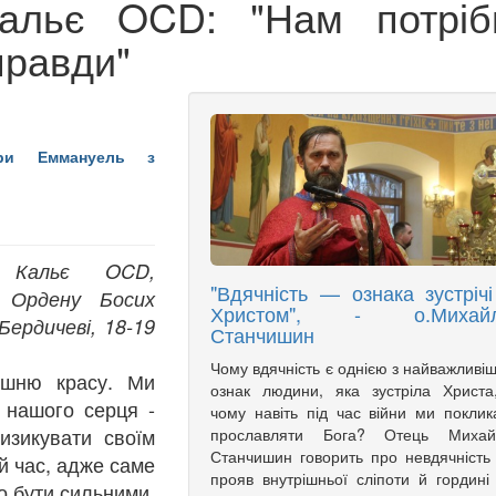
альє OCD: "Нам потріб
правди"
три Еммануель з
 Кальє OCD,
"Вдячність — ознака зустрічі
ї Ордену Босих
Христом", - о.Михай
Бердичеві, 18-19
Станчишин
Чому вдячність є однією з найважливі
ішню красу. Ми
ознак людини, яка зустріла Христа
 нашого серця -
чому навіть під час війни ми поклик
изикувати своїм
прославляти Бога? Отець Михай
Станчишин говорить про невдячність
й час, адже саме
прояв внутрішньої сліпоти й гордині
но бути сильними,