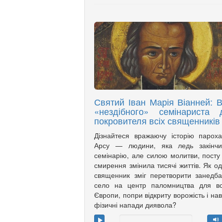
Святий Іван Марія Віанней: В
«нездібного» семінариста 
покровителя всіх священників
Дізнайтеся вражаючу історію парох
Арсу — людини, яка ледь закінчи
семінарію, але силою молитви, посту
смирення змінила тисячі життів. Як о
священник зміг перетворити занедб
село на центр паломництва для вс
Європи, попри відкриту ворожість і нав
фізичні напади диявола?