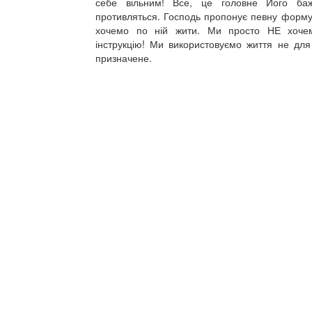
себе вільним! Все, це головне Його ба
противляться. Господь пропонує певну форму
хочемо по ній жити. Ми просто НЕ хочем
інструкцію! Ми використовуємо життя не для
призначене.