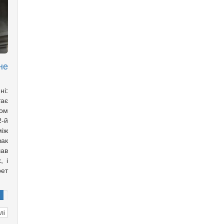
не
ні:
тає
ом
2-й
іж
зак
ав
, і
рет
лі