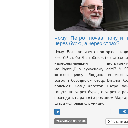
Чому Петро почав тонути 
через бурю, а через страх?
Чому Бог так часто повторює люди
«Не бійся, бо Я з тобою», і як страх с
найефективнішим інструмент
маніпуляції в сучасному світі? У 2
катехезі циклу «Людина на межі м
Богом і безоднею» отець Віталій Ко
пояснює, чому апостол Петро поч
тонути не через бурю, а через страх
проводить паралелі з романом Марга
Етвуд «Оповідь служниці».
Читати да
2026-08-05 00:00:00