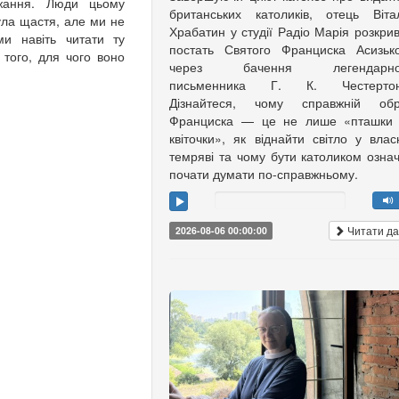
жання. Люди цьому
британських католиків, отець Віта
ла щастя, але ми не
Храбатин у студії Радіо Марія розкри
и навіть читати ту
постать Святого Франциска Асизьк
 того, для чого воно
через бачення легендарно
письменника Г. К. Честертон
Дізнайтеся, чому справжній обр
Франциска — це не лише «пташки 
квіточки», як віднайти світло у влас
темряві та чому бути католиком озна
почати думати по-справжньому.
Читати да
2026-08-06 00:00:00