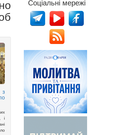
но
Соціальні мережі
об
 з
ло
ших
, і
ані
ло