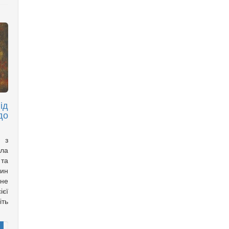
ід
до
а з
ла
 та
дин
ане
ієї
іть