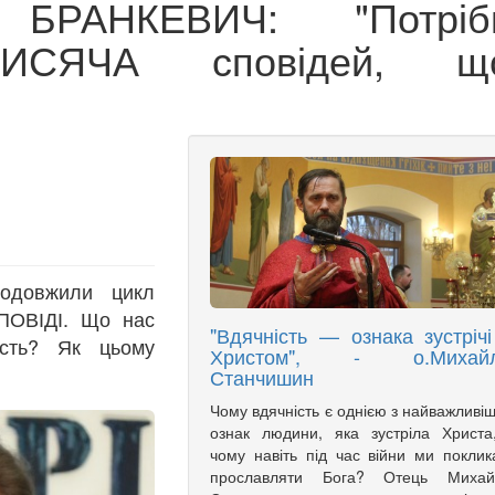
БРАНКЕВИЧ: "Потріб
ИСЯЧА сповідей, щ
родовжили цикл
ПОВІДІ. Що нас
"Вдячність — ознака зустрічі
ість? Як цьому
Христом", - о.Михай
Станчишин
Чому вдячність є однією з найважливі
ознак людини, яка зустріла Христа
чому навіть під час війни ми поклик
прославляти Бога? Отець Михай