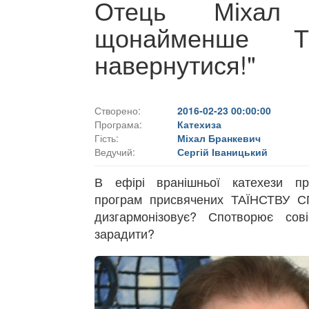
Отець Міхал 
щонайменше Т
навернутися!"
Створено:
2016-02-23 00:00:00
Програма:
Катехиза
Гість:
Міхал Бранкевич
Ведучий:
Сергій Іваницький
В ефірі вранішньої катехези п
програм присвячених ТАЇНСТВУ С
дизгармонізовує? Спотворює сов
зарадити?