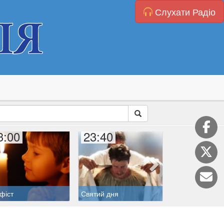
Слухати Радіо
3:00
23:40
23:50
Літургія годин
фіст
Святий дня
(Бревіарій)