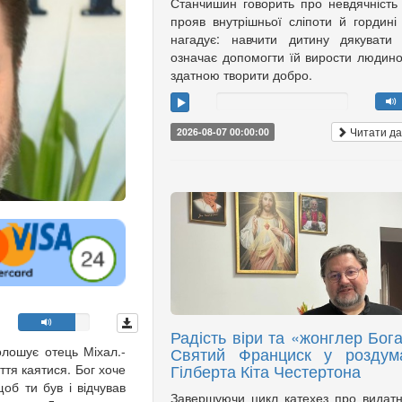
Станчишин говорить про невдячність
прояв внутрішньої сліпоти й гордині
нагадує: навчити дитину дякувати
означає допомогти їй вирости людин
здатною творити добро.
Читати да
2026-08-07 00:00:00
Радість віри та «жонглер Бога
олошує отець Міхал.-
Святий Франциск у роздум
Гілберта Кіта Честертона
ття каятися. Бог хоче
об ти був і відчував
Завершуючи цикл катехез про видат