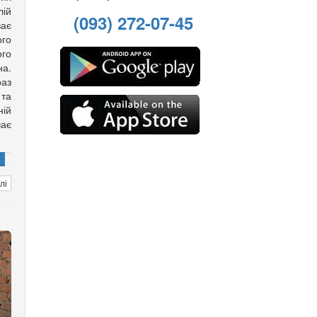
лій
(093) 272-07-45
ває
ого
го
а.
аз
та
ній
чає
лі