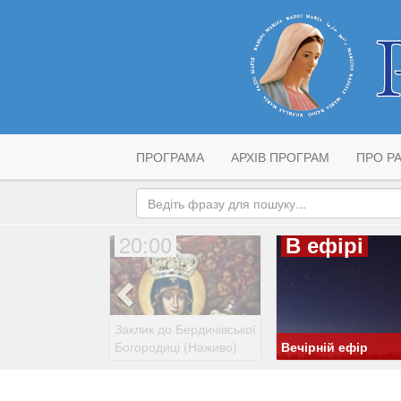
ПРОГРАМА
АРХІВ ПРОГРАМ
ПРО РА
20:00
В ефірі
Заклик до Бердичівської
Богородиці (Наживо)
Вечірній ефір