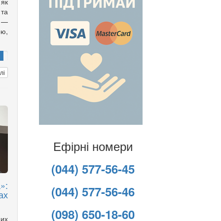
 як
 та
 —
ою,
лі
Ефірні номери
(044) 577-56-45
»:
(044) 577-56-46
ах
(098) 650-18-60
них