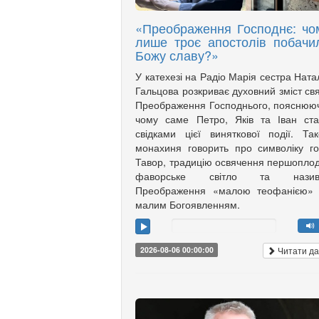
«Преображення Господнє: чо
лише троє апостолів побачи
Божу славу?»
У катехезі на Радіо Марія сестра Ната
Гальцова розкриває духовний зміст св
Преображення Господнього, пояснюю
чому саме Петро, Яків та Іван ст
свідками цієї виняткової події. Та
монахиня говорить про символіку г
Тавор, традицію освячення першоплод
фаворське світло та назив
Преображення «малою теофанією»
малим Богоявленням.
Читати да
2026-08-06 00:00:00