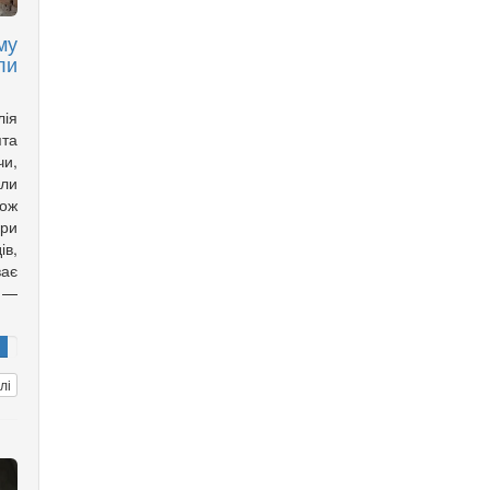
му
ли
лія
ята
чи,
али
кож
ори
ів,
ає
 —
лі