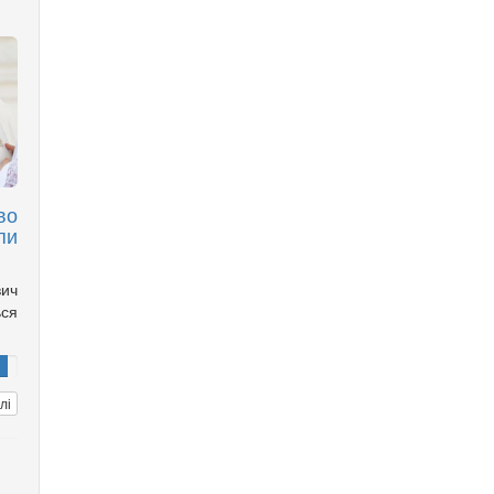
во
пи
вич
ься
лі