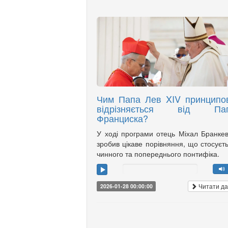
Чим Папа Лев XIV принципо
відрізняється від Па
Франциска?
У ході програми отець Міхал Бранке
зробив цікаве порівняння, що стосуєт
чинного та попереднього понтифіка.
Читати да
2026-01-28 00:00:00