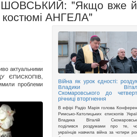
ИШОВСЬКИЙ: "Якщо вже й
 костюмі АНГЕЛА"
ливо актуальними
ОДУ ЄПИСКОПІВ,
Війна як урок єдності: розду
римили проблеми
Владики Віталі
Скомаровського до четверт
річниці вторгнення
В ефірі Радіо Марія голова Конферен
Римсько-Католицьких єпископів Укра
Владика Віталій Скомаровськ
поділився роздумами про те, чо
українців навчила війна за чотири ро