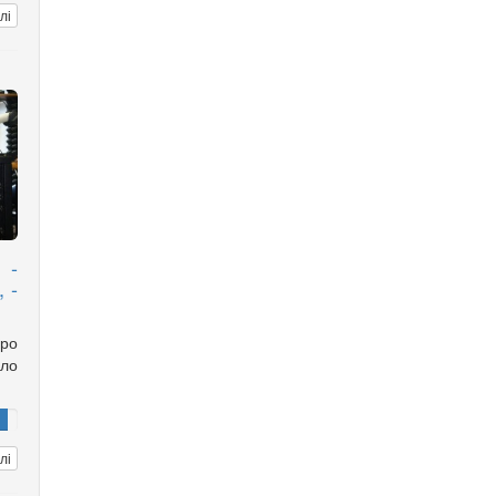
лі
 -
 -
ро
ло
лі