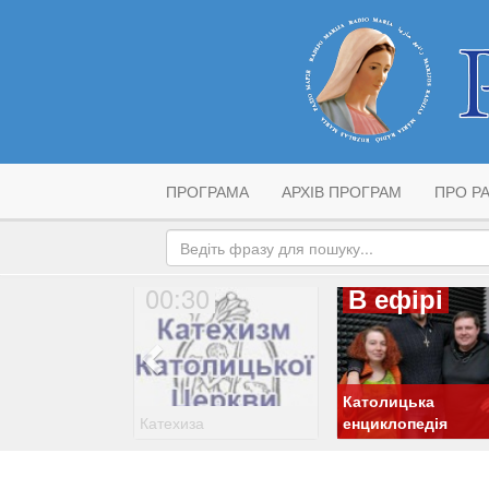
ПРОГРАМА
АРХІВ ПРОГРАМ
ПРО РА
00:30
В ефірі
Католицька
Катехиза
енциклопедія