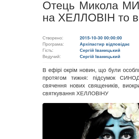
Отець Микола М
на ХЕЛЛОВІН то в
Створено:
2015-10-30 00:00:00
Програма:
Архіпастир відповідає
Гість:
Сергій Іваницький
Ведучий:
Сергій Іваницький
В ефірі окрім новин, що були особ
протягом тижня: підсумок СИН
свячення нових священиків, виок
святкування ХЕЛЛОВІНУ