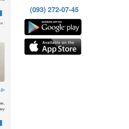
(093) 272-07-45
лі
ць
зм,
ому