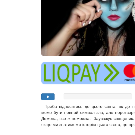
- Треба відноситись до цього свята, як до пе
може бути певний символ зла, але перетворю
Демона, все ж неможна.- Зауважує священик.
якщо ми знатимемо історію цього свята, це про