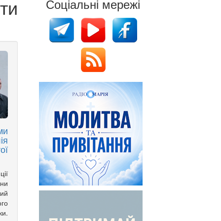
ти
Соціальні мережі
ми
я
ої
ції
їни
ий
го
ки.