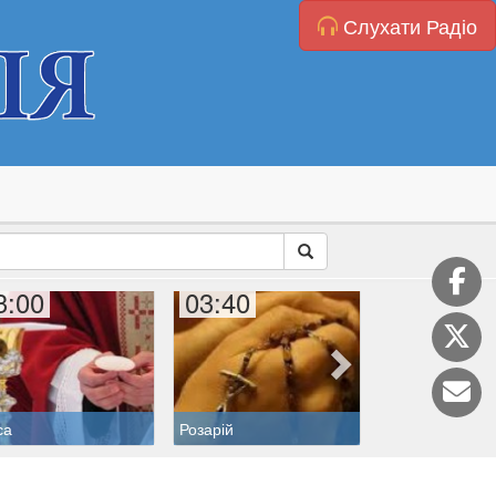
Слухати Радіо
3:00
03:40
04:00
Коронка до Бо
са
Розарій
Милосердя