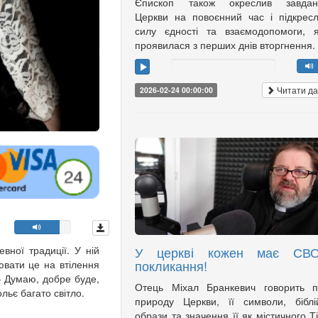
Єпископ також окреслив завдан
Церкви на повоєнний час і підкрес
силу єдності та взаємодопомоги, 
проявилася з перших днів вторгнення.
Читати да
2026-02-24 00:00:00
вної традиції. У ній
У церкві кожен має СВ
покликання!
вати це на втілення
- Думаю, добре буде,
Отець Міхал Бранкевич говорить п
льє багато світло.
природу Церкви, її символи, біблі
образи та значення її як містичного Т