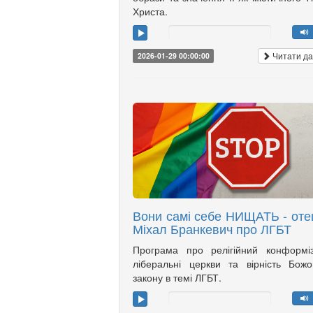
Христа.
Читати да
2026-01-29 00:00:00
Вони самі себе НИЩАТЬ - оте
Міхал Бранкевич про ЛГБТ
Програма про релігійний конформі
ліберальні церкви та вірність Бож
закону в темі ЛГБТ.