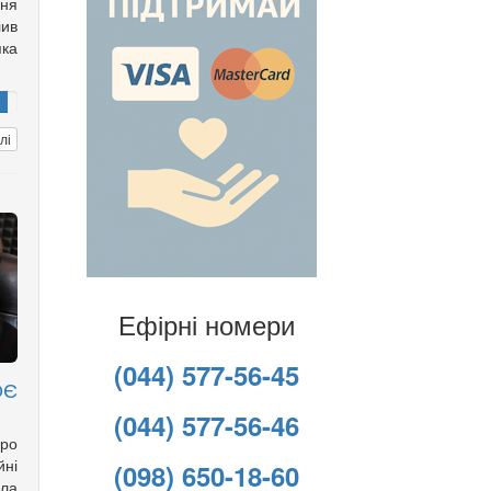
ня
лив
яка
лі
Ефірні номери
(044) 577-56-45
ОЄ
(044) 577-56-46
ро
йні
(098) 650-18-60
іла