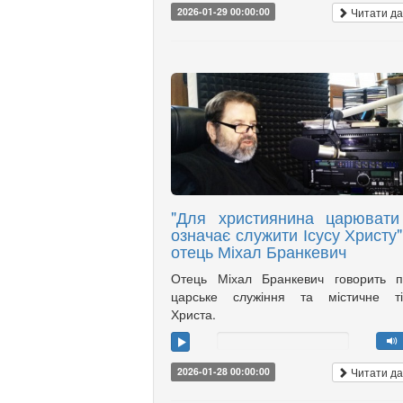
Читати да
2026-01-29 00:00:00
"Для християнина царювати
означає служити Ісусу Христу",
отець Міхал Бранкевич
Отець Міхал Бранкевич говорить п
царське служіння та містичне ті
Христа.
Читати да
2026-01-28 00:00:00