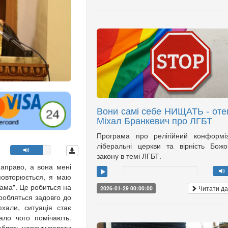
Вони самі себе НИЩАТЬ - оте
Міхал Бранкевич про ЛГБТ
Програма про релігійний конформі
ліберальні церкви та вірність Бож
закону в темі ЛГБТ.
направо, а вона мені
 повторюється, я маю
сама". Це робиться на
Читати да
2026-01-29 00:00:00
робляться задовго до
хали, ситуація стає
ало чого помічають.
люблять напоумлювати