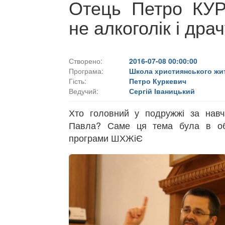
Отець Петро КУР
не алкоголік і др
Створено:
2016-07-08 00:00:00
Програма:
Школа християнського жи
Гість:
Петро Куркевич
Ведучий:
Сергій Іваницький
Хто головний у подружжі за навч
Павла? Саме ця тема була в об'є
програми ШХЖіЄ