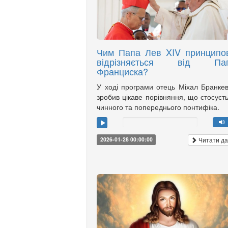
Чим Папа Лев XIV принципо
відрізняється від Па
Франциска?
У ході програми отець Міхал Бранке
зробив цікаве порівняння, що стосуєт
чинного та попереднього понтифіка.
Читати да
2026-01-28 00:00:00