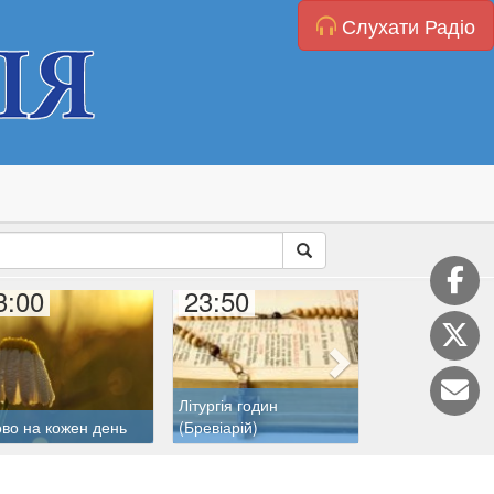
Слухати Радіо
3:00
23:50
00:00
Літургія годин
во на кожен день
(Бревіарій)
Розарій