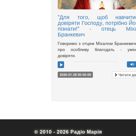
"Для того, щоб навчити
довіряти Господу, потрібно Йо
пізнати!" - отець Міх
Бранкевич
Говоримо з отцем Міхалом Бранкеви
про особливу благодать - умін
довіряти.
Читати да
2026-01-28 00:00:00
© 2010 - 2026 Радіо Марія