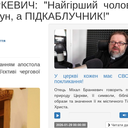
КЕВИЧ: "Найгірший чолов
ачун, а ПІДКАБЛУЧНИК!"
ття
анням апостола
ктиві чергової
У церкві кожен має СВ
покликання!
Отець Міхал Бранкевич говорить п
природу Церкви, її символи, біблі
образи та значення її як містичного Т
Христа.
Читати да
2026-01-29 00:00:00