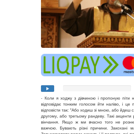
- Коли я ходжу з дівчиною і пропоную піти 
відповідає тонким голосом йти наліво, і це
відповісти так: "Або ходиш зі мною, або йдеш 
другому, або третьому рандеву. Такі акценти 
вінчання. Якщо ж ми вчасно того не розню
важчою. Бувають різні причини. Закохані м
Затьмарювати розум можуть і її подруги, які 