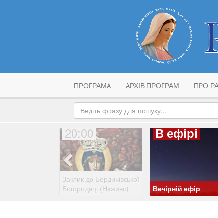
ПРОГРАМА
АРХІВ ПРОГРАМ
ПРО РА
20:00
В ефірі
Заклик до Бердичівської
Богородиці (Наживо)
Вечірній ефір