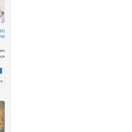
во
пи
вич
ься
лі