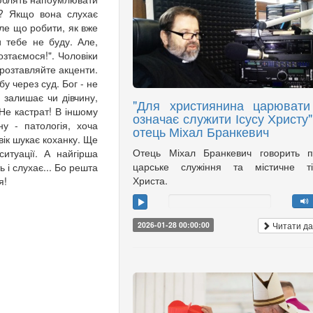
у? Якщо вона слухає
Але що робити, як вже
и тебе не буду. Але,
озтаємося!". Чоловіки
 розтавляйте акценти.
у через суд. Бог - не
й залишає чи дівчину,
"Для християнина царювати
 Не кастрат! В іншому
означає служити Ісусу Христу",
у - патологія, хоча
отець Міхал Бранкевич
вік шукає коханку. Ще
Отець Міхал Бранкевич говорить п
ситуації. А найгірша
царське служіння та містичне ті
ь і слухає... Бо решта
Христа.
я!
Читати да
2026-01-28 00:00:00