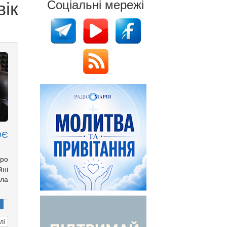
ік
Соціальні мережі
ОЄ
ро
йні
іла
лі