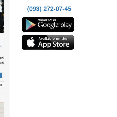
(093) 272-07-45
 -
 -
ро
ло
лі