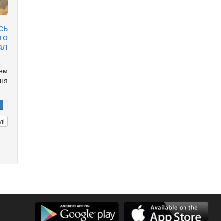
сь
го
ал
чем
ня
лі