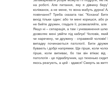
на роботі. Але питання, яку я дівчину бер
коліжанок, а не мене, то вона мабуть дурна! 
повінчанні? Треба сказата так: "Кохана! Бит
вихід тільки один: або ти мені коришся, або р
не бийте дружин, гладьте її, розмовляйте, але
Якщо ні – сепарація, а там і уневажнення шлюб
дозволяє мені увійти під каблук! Чоловік, яки
чи наречену, чи дружину - справжній чоловік!
випадку починаються патології. Бити дружин
бувають і добрі напрямки. Ще гірше, коли чоло
гірше, коли випиває, бо так він втікає від 
патологія - це підкаблучник, що тихенько сидит
якось реагують, а цей - здався! Смерть за житт