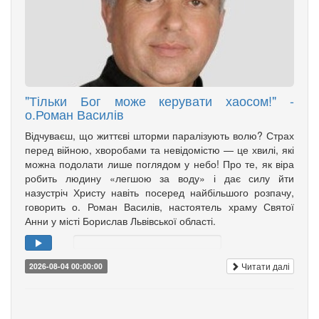
"Тільки Бог може керувати хаосом!" -
о.Роман Василів
Відчуваєш, що життєві шторми паралізують волю? Страх
перед війною, хворобами та невідомістю — це хвилі, які
можна подолати лише поглядом у небо! Про те, як віра
робить людину «легшою за воду» і дає силу йти
назустріч Христу навіть посеред найбільшого розпачу,
говорить о. Роман Василів, настоятель храму Святої
Анни у місті Борислав Львівської області.
Читати далі
2026-08-04 00:00:00