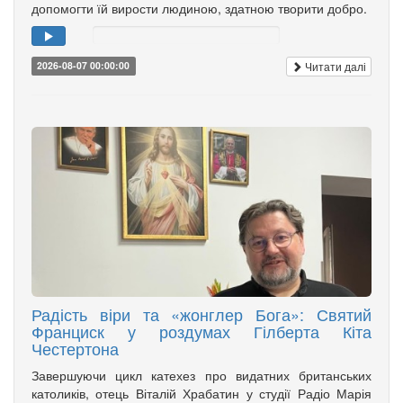
допомогти їй вирости людиною, здатною творити добро.
Читати далі
2026-08-07 00:00:00
Радість віри та «жонглер Бога»: Святий
Франциск у роздумах Гілберта Кіта
Честертона
Завершуючи цикл катехез про видатних британських
католиків, отець Віталій Храбатин у студії Радіо Марія