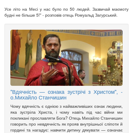
Усе літо на Месі у нас було по 50 людей. Зазвичай маємоту
будні не більше 5!" - розповів отець Ромуальд Загурський.
"Вдячність — ознака зустрічі з Христом", -
о.Михайло Станчишин
Чому вдячність є однією з найважливіших ознак людини,
яка зустріла Христа, і чому навіть під час війни ми
покликані прославляти Бога? Отець Михайло Станчишин
говорить про невдячність як прояв внутрішньої сліпоти й
гордині та нагадує: навчити дитину дякувати — означає