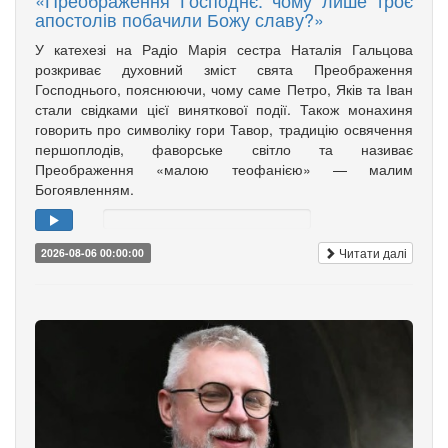
«Преображення Господнє: чому лише троє
апостолів побачили Божу славу?»
У катехезі на Радіо Марія сестра Наталія Гальцова
розкриває духовний зміст свята Преображення
Господнього, пояснюючи, чому саме Петро, Яків та Іван
стали свідками цієї виняткової події. Також монахиня
говорить про символіку гори Тавор, традицію освячення
першоплодів, фаворське світло та називає
Преображення «малою теофанією» — малим
Богоявленням.
Читати далі
2026-08-06 00:00:00