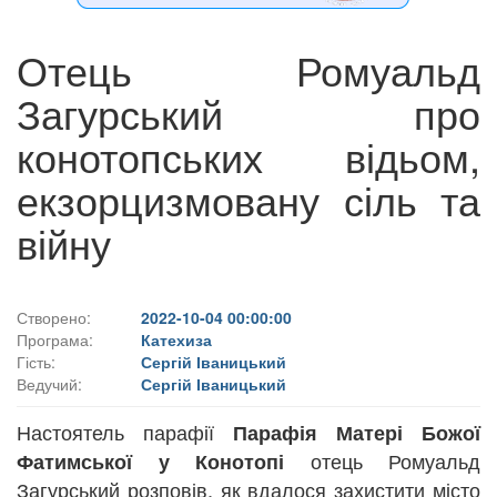
Отець Ромуальд
Загурський про
конотопських відьом,
екзорцизмовану сіль та
війну
Створено:
2022-10-04 00:00:00
Програма:
Катехиза
Гість:
Сергій Іваницький
Ведучий:
Сергій Іваницький
Настоятель парафії
Парафія Матері Божої
отець Ромуальд
Фатимської у Конотопі
Загурський розповів, як вдалося захистити місто