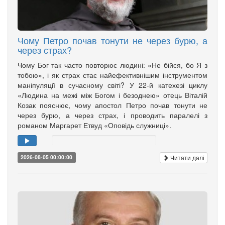
Чому Петро почав тонути не через бурю, а
через страх?
Чому Бог так часто повторює людині: «Не бійся, бо Я з
тобою», і як страх стає найефективнішим інструментом
маніпуляції в сучасному світі? У 22-й катехезі циклу
«Людина на межі між Богом і безоднею» отець Віталій
Козак пояснює, чому апостол Петро почав тонути не
через бурю, а через страх, і проводить паралелі з
романом Маргарет Етвуд «Оповідь служниці».
Читати далі
2026-08-05 00:00:00