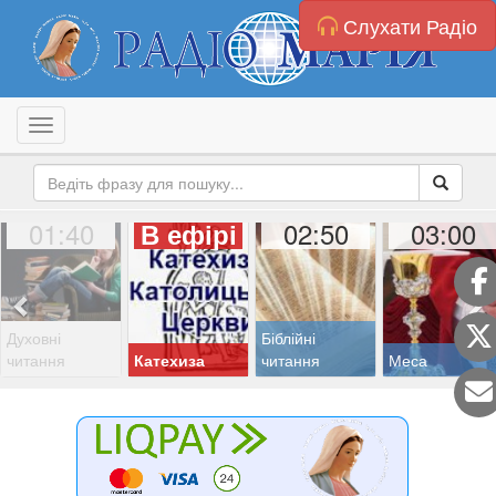
Слухати Радіо
Toggle navigation
01:40
02:50
03:00
В ефірі
Духовні
Біблійні
читання
Катехиза
читання
Меса