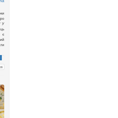
на
оки
ро
? У
ць
с є
ий
ти
лі