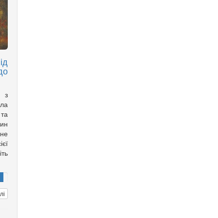
ід
до
а з
ла
 та
дин
ане
ієї
іть
лі