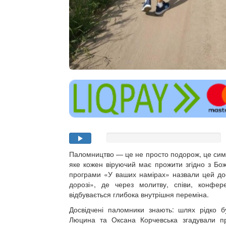
Паломництво — це не просто подорож, це сим
яке кожен віруючий має прожити згідно з Бо
програми «У ваших намірах» назвали цей дос
дорозі», де через молитву, співи, конфере
відбувається глибока внутрішня переміна.
Досвідчені паломники знають: шлях рідко б
Люцина та Оксана Корчевська згадували п