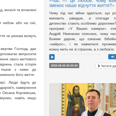
«Час — це любов: чому вій
змінює наше відчуття життя?»
ад, мозолі та втомлені
Чому під час війни здається, що р
минають швидше, а спогади п
м небом або на сіні,
дитинство стають особливо дорогими
програмі «У Ваших намірах» оте
Андрій Немченко пояснює, чому ча
уття чи рюкзак можуть
Божим даром, що означає біблійн
«кайрос», і як навчитися прожива
 жертви Господь дає
кожну мить не зі страхом, а з любов’ю.
 допомагає випросити
уміння свого життєвого
ідчень стала історія
Читати да
2026-08-06 00:00:00
, пішов з ними до
ремінило його життя.
мір). Люди йдуть до
здоров'я, навернення
а Оксана Корчевська,
ікуємо, навіть якщо