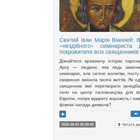
Святий Іван Марія Віанней: В
«нездібного» семінариста 
покровителя всіх священників
Дізнайтеся вражаючу історію парох
Арсу — людини, яка ледь закінчи
семінарію, але силою молитви, посту
смирення змінила тисячі життів. Як о
священник зміг перетворити занедб
село на центр паломництва для вс
Європи, попри відкриту ворожість і нав
фізичні напади диявола?
Читати да
2026-08-05 00:00:00