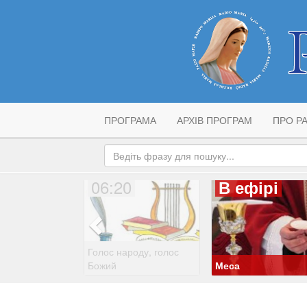
ПРОГРАМА
АРХІВ ПРОГРАМ
ПРО РА
06:20
В ефірі
Голос народу, голос
Божий
Меса