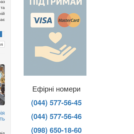
аз
та
ній
чає
лі
Ефірні номери
(044) 577-56-45
ія
(044) 577-56-46
ть
(098) 650-18-60
ід