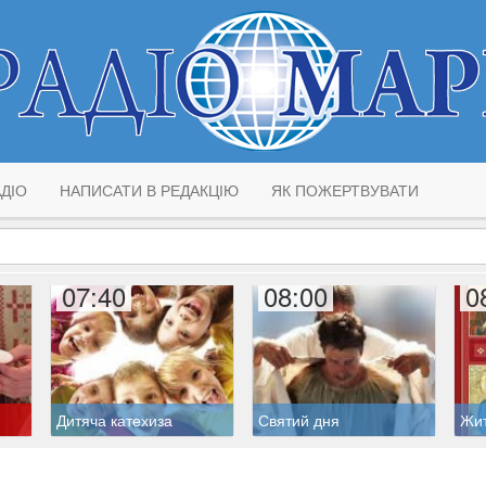
ДІО
НАПИСАТИ В РЕДАКЦІЮ
ЯК ПОЖЕРТВУВАТИ
07:40
08:00
0
Дитяча катехиза
Святий дня
Жит