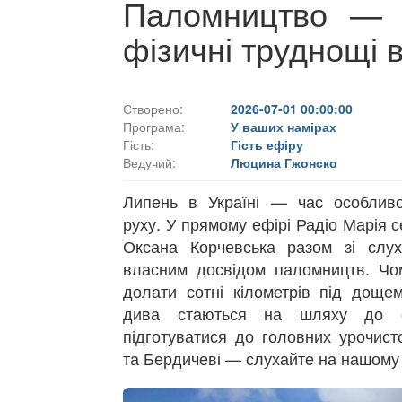
Паломництво — ц
фізичні труднощі 
Створено:
2026-07-01 00:00:00
Програма:
У ваших намірах
Гість:
Гість ефіру
Ведучий:
Люцина Гжонско
Липень в Україні — час особливо
руху. У прямому ефірі Радіо Марія 
Оксана Корчевська разом зі слух
власним досвідом паломництв. Чом
долати сотні кілометрів під дощем
дива стаються на шляху до 
підготуватися до головних урочист
та Бердичеві — слухайте на нашому 