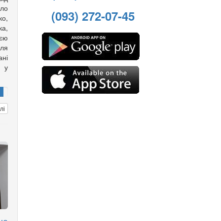
ело
(093) 272-07-45
о,
а,
оєю
іля
ані
ю у
лі