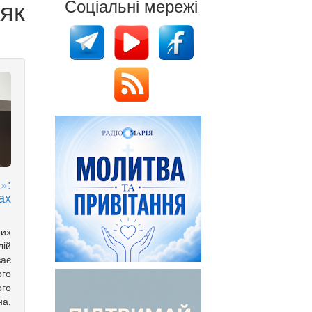
як
Соціальні мережі
»:
ах
них
лій
ває
ого
го
а.