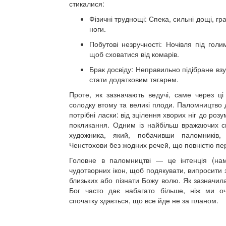
стикалися:
Фізичні труднощі: Спека, сильні дощі, гр
ноги.
Побутові незручності: Ночівля під голи
щоб сховатися від комарів.
Брак досвіду: Неправильно підібране вз
стати додатковим тягарем.
Проте, як зазначають ведучі, саме через ці
солодку втому та великі плоди. Паломництво
потрібні ласки: від зцілення хворих ніг до роз
покликання. Одним із найбільш вражаючих св
художника, який, побачивши паломників
Ченстохови без жодних речей, що повністю пе
Головне в паломництві — це інтенція (на
чудотворних ікон, щоб подякувати, випросити 
близьких або пізнати Божу волю. Як зазначил
Бог часто дає набагато більше, ніж ми оч
спочатку здається, що все йде не за планом.