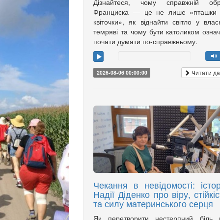
Дізнайтеся, чому справжній обр
Франциска — це не лише «пташки 
квіточки», як віднайти світло у влас
темряві та чому бути католиком озна
почати думати по-справжньому.
Читати да
2026-08-06 00:00:00
Чекання в невідомості: істор
Надії Діденко про віру, стійкіс
та силу материнського серця
Як перетворити нестерпний біль в