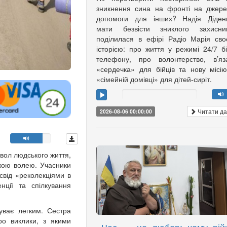
зникнення сина на фронті на джер
допомоги для інших? Надія Діденк
мати безвісти зниклого захисник
поділилася в ефірі Радіо Марія св
історією: про життя у режимі 24/7 б
телефону, про волонтерство, в’яз
«сердечка» для бійців та нову місі
«сімейній домівці» для дітей-сиріт.
Читати да
2026-08-06 00:00:00
вол людського життя,
жою волею. Учасники
від «реколекціями в
нції та спілкування
уває легким. Сестра
ро виклики, з якими