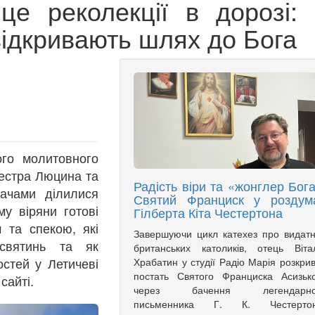
е реколекції в дорозі: 
відкривають шлях до Бога
го молитовного
сестра Люцина та
Радість віри та «жонглер Бога
ачами ділилися
Святий Франциск у роздум
у віряни готові
Гілберта Кіта Честертона
 та спекою, які
Завершуючи цикл катехез про видат
святинь та як
британських католиків, отець Віта
остей у Летичеві
Храбатин у студії Радіо Марія розкри
постать Святого Франциска Асизьк
сайті.
через бачення легендарно
письменника Г. К. Честертон