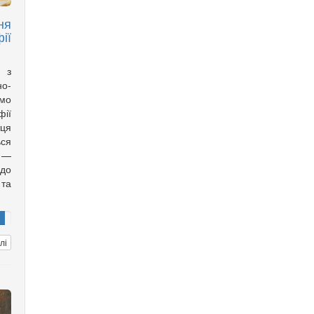
ня
ії
 з
о-
мо
фії
тця
ься
 —
 до
 та
лі