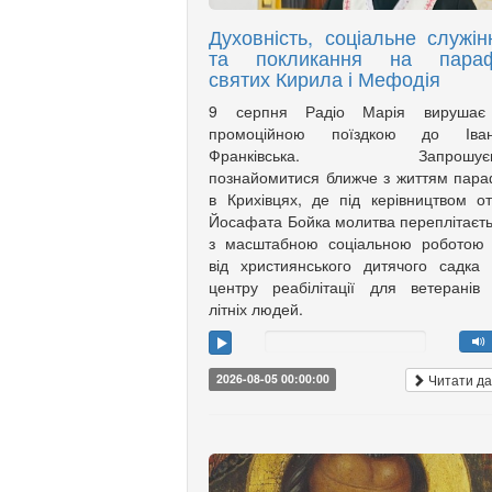
Духовність, соціальне служін
та покликання на параф
святих Кирила і Мефодія
9 серпня Радіо Марія вирушає
промоційною поїздкою до Іван
Франківська. Запрошує
познайомитися ближче з життям пара
в Крихівцях, де під керівництвом о
Йосафата Бойка молитва переплітаєт
з масштабною соціальною роботою
від християнського дитячого садка
центру реабілітації для ветеранів
літніх людей.
Читати да
2026-08-05 00:00:00