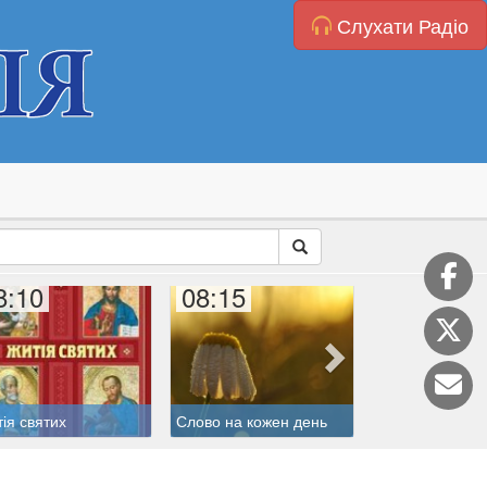
Слухати Радіо
8:10
08:15
09:00
ія святих
Слово на кожен день
Молитовна ліні