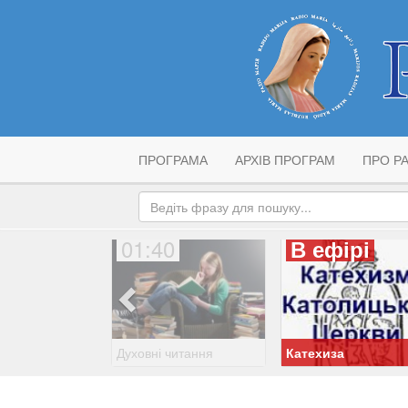
ПРОГРАМА
АРХІВ ПРОГРАМ
ПРО РА
01:40
В ефірі
Духовні читання
Катехиза