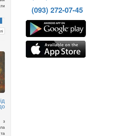
ти
(093) 272-07-45
лі
ід
до
а з
ла
 та