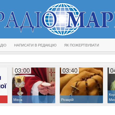
ДІО
НАПИСАТИ В РЕДАКЦІЮ
ЯК ПОЖЕРТВУВАТИ
03:00
03:40
0
Кор
Меса
Розарій
Ми