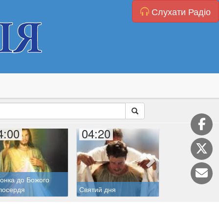
Слухати Радіо
4:00
04:20
05:00
онка до Божого
лосердя
Святий дня
Молитва