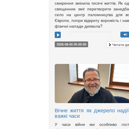
смирення змінила тисячі життів. Як о
священник зміг перетворити занедб
село на центр паломництва для вс
Європи, попри відкриту ворожість і нав
фізичні напади диявола?
Читати да
2026-08-05 00:00:00
Вічне життя як джерело надії
важкі часи
У часи війни ми особливо гост