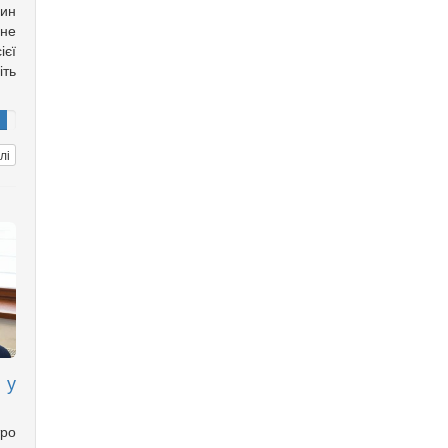
дин
ане
ієї
іть
лі
 у
ро