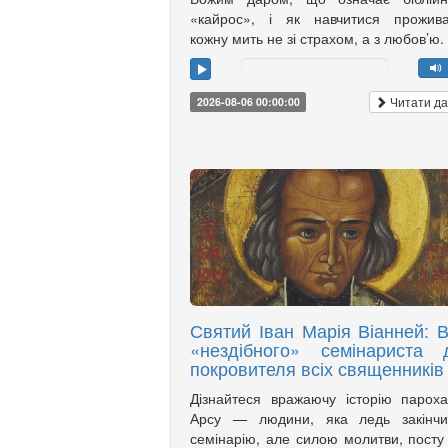
«кайрос», і як навчитися прожива
кожну мить не зі страхом, а з любов’ю.
Читати да
2026-08-06 00:00:00
Святий Іван Марія Віанней: В
«нездібного» семінариста 
покровителя всіх священників
Дізнайтеся вражаючу історію парох
Арсу — людини, яка ледь закінчи
семінарію, але силою молитви, посту