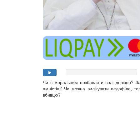
Чи є моральним позбавляти волі довічно? З
амністія? Чи можна вилікувати педофіла, те
вбивцю?