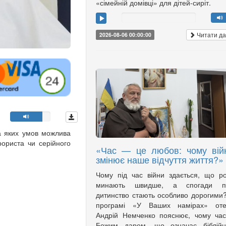
«сімейній домівці» для дітей-сиріт.
Читати да
2026-08-06 00:00:00
а яких умов можлива
рориста чи серійного
«Час — це любов: чому вій
змінює наше відчуття життя?»
Чому під час війни здається, що р
минають швидше, а спогади п
дитинство стають особливо дорогими
програмі «У Ваших намірах» оте
Андрій Немченко пояснює, чому ча
Божим даром, що означає біблійн