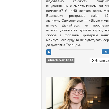
відчуваємо крихкість людсько
існування. Чи є смерть кінцем, чи л
початком? У новій катехезі отець Мі
Бранкевич розкриває зміст 12-
артикулу Символу віри — «Вірую у жи
вічне». Дізнайтеся, як перспекти
вічності допомагає долати страх, ч
любов є головним критерієм нашо
майбутнього суду та як підготувати се
до зустрічі з Творцем.
Читати да
2026-08-04 00:00:00