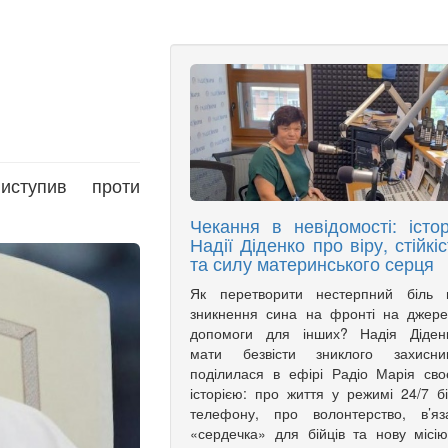
иступив проти
Чекання в невідомості: істор
Надії Діденко про віру, стійкіс
та силу материнського серця
Як перетворити нестерпний біль в
зникнення сина на фронті на джер
допомоги для інших? Надія Діденк
мати безвісти зниклого захисник
поділилася в ефірі Радіо Марія св
історією: про життя у режимі 24/7 б
телефону, про волонтерство, в’яз
«сердечка» для бійців та нову місі