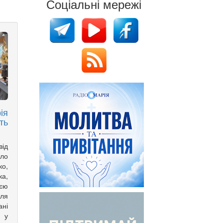
Соціальні мережі
ія
ть
ід
ело
о,
а,
оєю
іля
ані
ю у