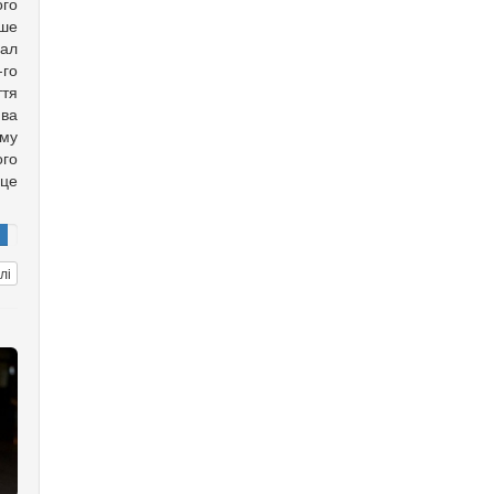
го
ише
хал
го
ття
ва
ому
го
рце
лі