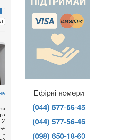
лі
Ефірні номери
на
(044) 577-56-45
оки
ро
(044) 577-56-46
? У
ць
с є
(098) 650-18-60
ий