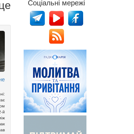
це
Соціальні мережі
не
ні:
тає
ом
2-й
іж
зак
ав