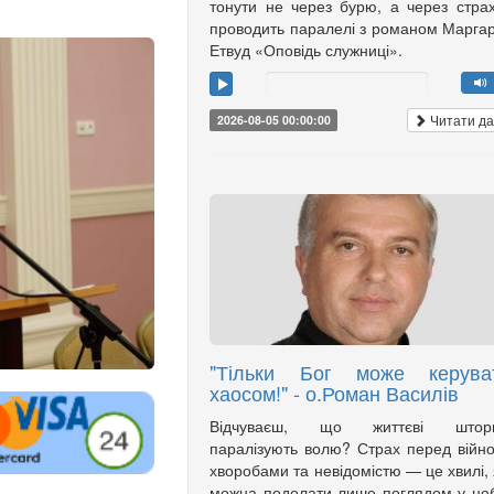
тонути не через бурю, а через страх
проводить паралелі з романом Марга
Етвуд «Оповідь служниці».
Читати да
2026-08-05 00:00:00
"Тільки Бог може керува
хаосом!" - о.Роман Василів
Відчуваєш, що життєві штор
паралізують волю? Страх перед війн
хворобами та невідомістю — це хвилі, 
можна подолати лише поглядом у не