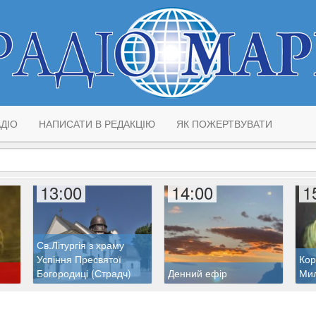
ДІО
НАПИСАТИ В РЕДАКЦІЮ
ЯК ПОЖЕРТВУВАТИ
13:00
14:00
1
Св.Літургія з храму
Успіння Пресвятої
Кор
Богородиці (Страдч)
Денний ефір
Ми