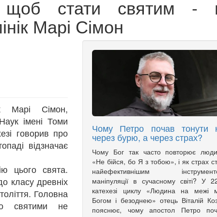
 щоб стати святим - 
інік Марі Сімон
ік Марі Сімон,
Наук імені Томи
Чому Петро почав тонути 
хезі говорив про
через бурю, а через страх?
опаді відзначає
Чому Бог так часто повторює люди
«Не бійся, бо Я з тобою», і як страх с
ію цього свята.
найефективнішим інструмент
до класу древніх
маніпуляції в сучасному світі? У 2
катехезі циклу «Людина на межі м
століття. Головна
Богом і безоднею» отець Віталій Ко
що святими не
пояснює, чому апостол Петро поч