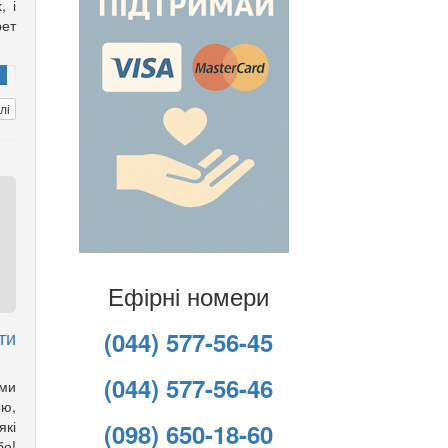
, і
рет
лі
Ефірні номери
ти
(044) 577-56-45
(044) 577-56-46
ми
ою,
які
(098) 650-18-60
бо!