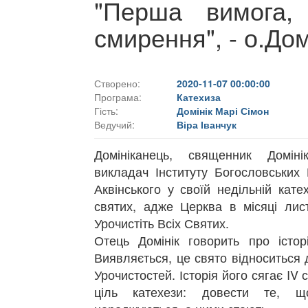
"Перша вимога,
смирення", - о.Дом
Створено:
2020-11-07 00:00:00
Програма:
Катехиза
Гість:
Домінік Марі Сімон
Ведучий:
Віра Іванчук
Домініканець, священник Домін
викладач Інституту Богословських 
Аквінського у своїй недільній кате
святих, адже Церква в місяці лист
Урочистіть Всіх Святих.
Отець Домінік говорить про істор
Виявляється, це свято відноситься 
Урочистостей. Історія його сягає IV 
ціль катехези: довести те, 