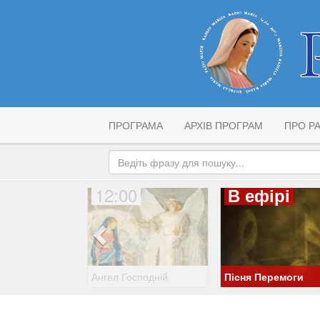
ПРОГРАМА
АРХІВ ПРОГРАМ
ПРО РА
12:00
В ефірі
Ангел Господній
Пісня Перемоги