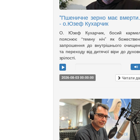
"Пшеничне зерно має вмерти..
- о.Юзеф Кухарчик
О. Юзеф Кухарчик, босий кармелі
пояснює “темну ніч” як божествен
запрошення до внутрішнього очище
та переходу від дитячої віри до духов
зрілості.
Читати да
2026-08-03 00:00:00