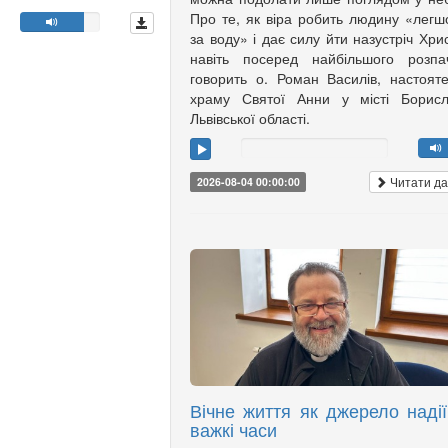
Про те, як віра робить людину «лег
за воду» і дає силу йти назустріч Хри
навіть посеред найбільшого розпа
говорить о. Роман Василів, настоят
храму Святої Анни у місті Борисл
Львівської області.
Читати да
2026-08-04 00:00:00
Вічне життя як джерело надії
важкі часи