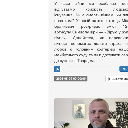
У часи війни ми особливо гост
відчуваємо крихкість людсько
існування. Чи є смерть кінцем, чи л
початком? У новій катехезі отець Мі
Бранкевич розкриває зміст 12-
артикулу Символу віри — «Вірую у жи
вічне». Дізнайтеся, як перспекти
вічності допомагає долати страх, ч
любов є головним критерієм нашо
майбутнього суду та як підготувати се
до зустрічі з Творцем.
Читати да
2026-08-04 00:00:00