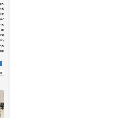
ро
го
ише
хал
го
ття
ва
ому
го
рце
лі