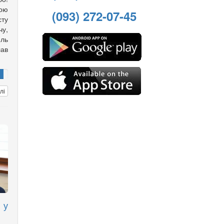
шою
(093) 272-07-45
сту
чу,
ель
ав
лі
 у