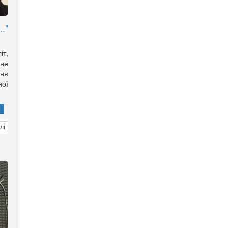
."
т,
не
ння
ної
лі