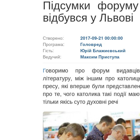
Підсумки форуму
відбувся у Львові
Створено:
2017-09-21 00:00:00
Програма:
Головред
Гість:
Юрій Блажиєвський
Ведучий:
Максим Приступа
Г
оворимо про форум видавців
літературу, між іншим про католиц
пресу, які вперше були представлені
про те, чого католика такі події маю
тільки якісь суто духовні речі