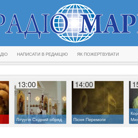
ДІО
НАПИСАТИ В РЕДАКЦІЮ
ЯК ПОЖЕРТВУВАТИ
13:00
14:00
1
Кор
Літургія Східний обряд
Пісня Перемоги
Ми