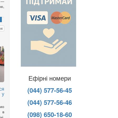
 —
ою,
лі
Ефірні номери
ся
(044) 577-56-45
 у
(044) 577-56-46
имо
 в
(098) 650-18-60
ні,