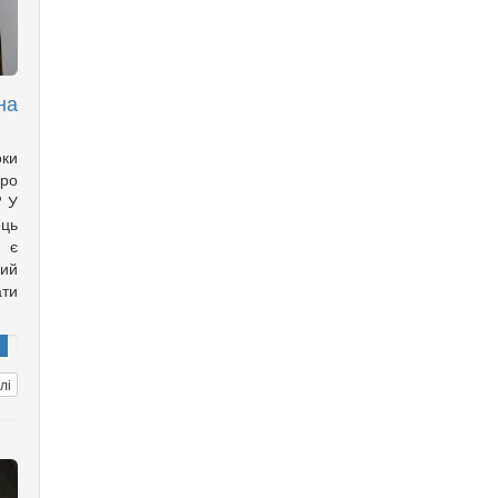
на
оки
ро
? У
ць
с є
ий
ти
лі