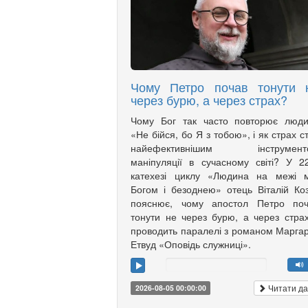
Чому Петро почав тонути 
через бурю, а через страх?
Чому Бог так часто повторює люди
«Не бійся, бо Я з тобою», і як страх с
найефективнішим інструмент
маніпуляції в сучасному світі? У 2
катехезі циклу «Людина на межі м
Богом і безоднею» отець Віталій Ко
пояснює, чому апостол Петро поч
тонути не через бурю, а через страх
проводить паралелі з романом Марга
Етвуд «Оповідь служниці».
Читати да
2026-08-05 00:00:00