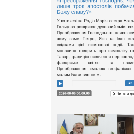
«Преображення Господнє: чо
лише троє апостолів побачи
Божу славу?»
У катехезі на Радіо Марія сестра Ната
Гальцова розкриває духовний зміст св
Преображення Господнього, пояснюю
чому саме Петро, Яків та Іван ст
свідками цієї виняткової події. Та
монахиня говорить про символіку г
Тавор, традицію освячення першоплод
фаворське світло та назив
Преображення «малою теофанією»
малим Богоявленням.
Читати да
2026-08-06 00:00:00