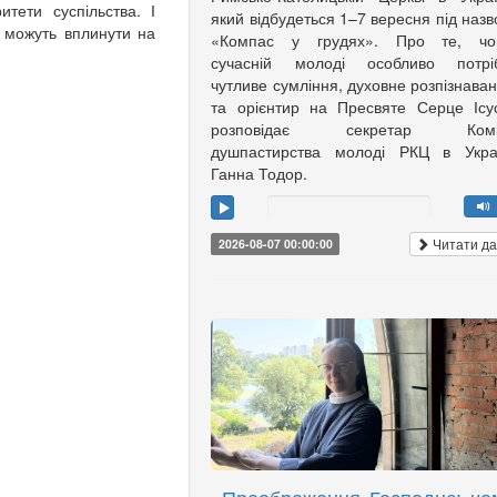
тети суспільства. І
який відбудеться 1–7 вересня під наз
не можуть вплинути на
«Компас у грудях». Про те, чо
сучасній молоді особливо потріб
чутливе сумління, духовне розпізнава
та орієнтир на Пресвяте Серце Ісу
розповідає секретар Коміс
душпастирства молоді РКЦ в Украї
Ганна Тодор.
Читати да
2026-08-07 00:00:00