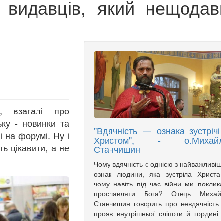
 видавців, який нещодав
, взагалі про
ьку - новинки та
"Вдячність — ознака зустрічі
 на форумі. Ну і
Христом", - о.Михай
ть цікавити, а не
Станчишин
Чому вдячність є однією з найважливі
ознак людини, яка зустріла Христа
чому навіть під час війни ми поклик
прославляти Бога? Отець Михай
Станчишин говорить про невдячність
прояв внутрішньої сліпоти й гордині