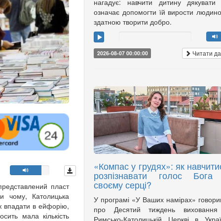
нагадує: навчити дитину дякувати
означає допомогти їй вирости людин
здатною творити добро.
Читати да
2026-08-07 00:00:00
«Компас у грудях»: як навчити
розпізнавати голос Бога
своєму серці?
представлений пласт
ри чому, Католицька
У програмі «У Ваших намірах» говор
ж впадати в ейфорію,
про Десятий тиждень виховання
сить мала кількість
Римсько-Католицькій Церкві в Украї