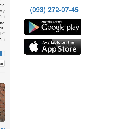
вою
(093) 272-07-45
му
ні
ння
са,
ії
ні
лі