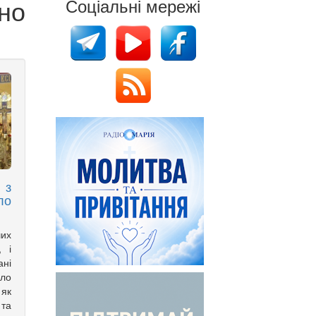
но
Соціальні мережі
 з
ло
ших
, і
ані
ло
 як
 та