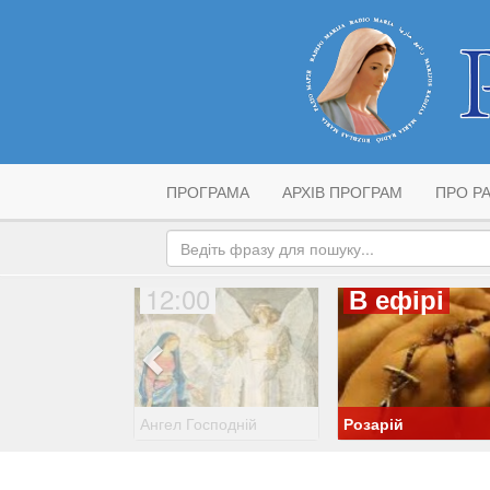
ПРОГРАМА
АРХІВ ПРОГРАМ
ПРО РА
12:00
В ефірі
Ангел Господній
Розарій