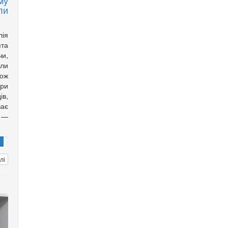
му
ли
лія
ята
чи,
али
кож
ори
ів,
ає
 —
лі