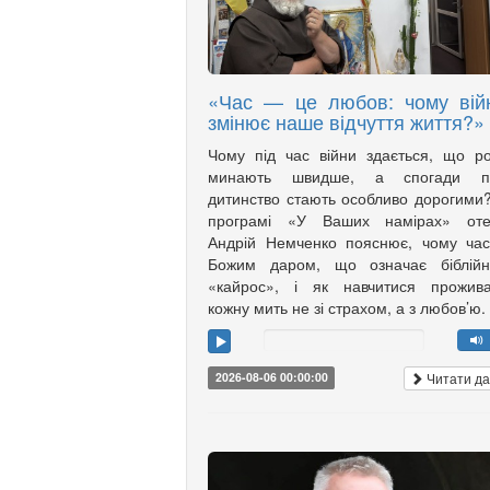
«Час — це любов: чому вій
змінює наше відчуття життя?»
Чому під час війни здається, що р
минають швидше, а спогади п
дитинство стають особливо дорогими
програмі «У Ваших намірах» оте
Андрій Немченко пояснює, чому ча
Божим даром, що означає біблійн
«кайрос», і як навчитися прожива
кожну мить не зі страхом, а з любов’ю.
Читати да
2026-08-06 00:00:00