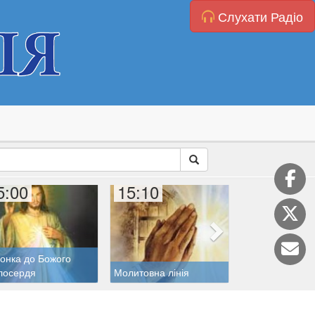
Слухати Радіо
5:00
15:10
15:40
онка до Божого
лосердя
Молитовна лінія
Дитяча катехиз