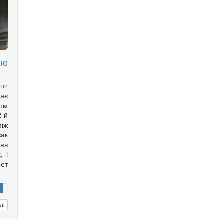
не
ні:
тає
ом
2-й
іж
зак
ав
, і
рет
лі