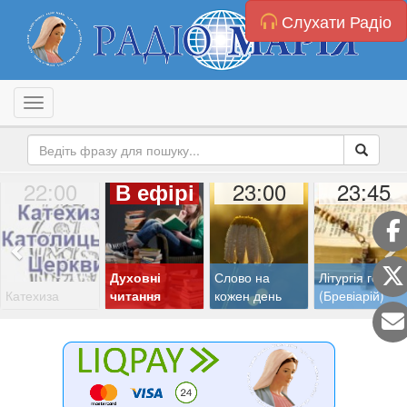
Слухати Радіо
Toggle navigation
22:00
23:00
23:45
В ефірі
Духовні
Слово на
Літургія годин
Катехиза
читання
кожен день
(Бревіарій)