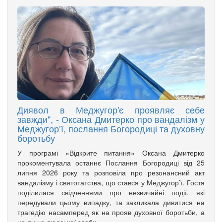
Диявол в Меджугор'є проявляє себе
завжди", - Оксана Дмитерко про вандалізм у
Меджугор’ї, послання Богородиці та духовну
боротьбу
У програмі «Відкрите питання» Оксана Дмитерко
прокоментувала останнє Послання Богородиці від 25
липня 2026 року та розповіла про резонансний акт
вандалізму і святотатства, що стався у Меджугор’ї. Гостя
поділилася свідченнями про незвичайні події, які
передували цьому випадку, та закликала дивитися на
трагедію насамперед як на прояв духовної боротьби, а
не лише людської злоби.