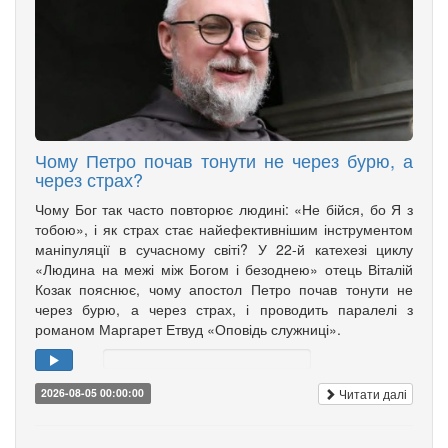
Чому Петро почав тонути не через бурю, а
через страх?
Чому Бог так часто повторює людині: «Не бійся, бо Я з
тобою», і як страх стає найефективнішим інструментом
маніпуляції в сучасному світі? У 22-й катехезі циклу
«Людина на межі між Богом і безоднею» отець Віталій
Козак пояснює, чому апостол Петро почав тонути не
через бурю, а через страх, і проводить паралелі з
романом Маргарет Етвуд «Оповідь служниці».
Читати далі
2026-08-05 00:00:00