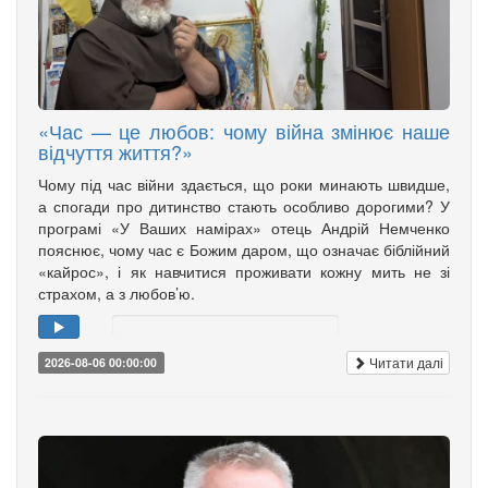
«Час — це любов: чому війна змінює наше
відчуття життя?»
Чому під час війни здається, що роки минають швидше,
а спогади про дитинство стають особливо дорогими? У
програмі «У Ваших намірах» отець Андрій Немченко
пояснює, чому час є Божим даром, що означає біблійний
«кайрос», і як навчитися проживати кожну мить не зі
страхом, а з любов’ю.
Читати далі
2026-08-06 00:00:00