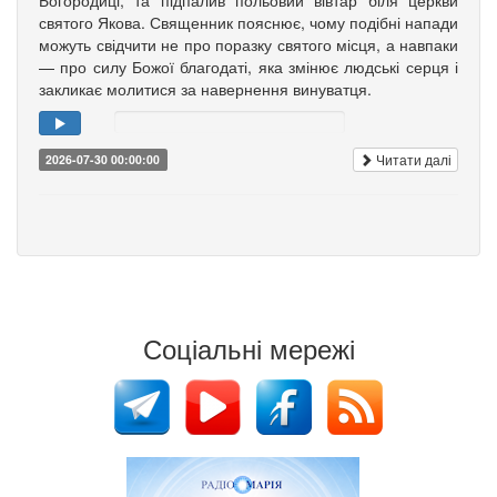
Богородиці, та підпалив польовий вівтар біля церкви
святого Якова. Священник пояснює, чому подібні напади
можуть свідчити не про поразку святого місця, а навпаки
— про силу Божої благодаті, яка змінює людські серця і
закликає молитися за навернення винуватця.
Читати далі
2026-07-30 00:00:00
Соціальні мережі