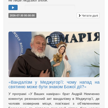
Читати далі
2026-07-30 00:00:00
«Вандалізм у Меджугор’ї: чому напад на
святиню може бути знаком Божої дії?»
У програмі «У Ваших намірах» брат Андрій Немченко
коментує резонансний акт вандалізму в Меджугор’ї, де
чоловік осквернив місця, пов’язані з об’явленнями