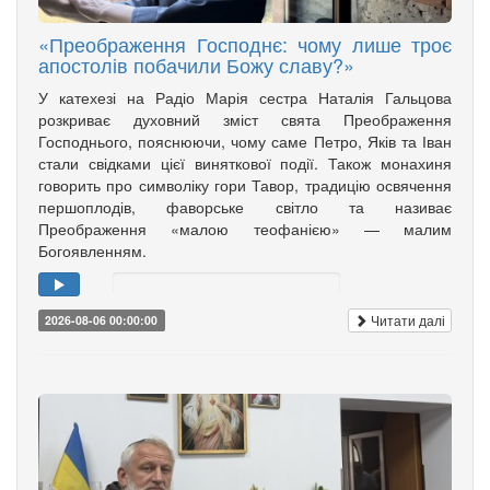
«Преображення Господнє: чому лише троє
апостолів побачили Божу славу?»
У катехезі на Радіо Марія сестра Наталія Гальцова
розкриває духовний зміст свята Преображення
Господнього, пояснюючи, чому саме Петро, Яків та Іван
стали свідками цієї виняткової події. Також монахиня
говорить про символіку гори Тавор, традицію освячення
першоплодів, фаворське світло та називає
Преображення «малою теофанією» — малим
Богоявленням.
Читати далі
2026-08-06 00:00:00