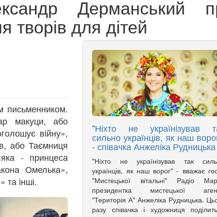
ксандр Дерманський п
я творів для дітей
м письменником.
ар макуци, або
"Ніхто не українізував т
голошує війну»,
сильно українців, як наш ворог
в, або Таємниця
- співачка Анжеліка Рудницька
ляка - принцеса
"Ніхто не українізував так силь
акона Омелька»,
українців, як наш ворог" - вважає го
» та інші.
"Мистецької вітальні" Радіо Марі
президентка мистецької агенц
"Територія А" Анжеліка Рудницька. Ць
разу співачка і художниця поділит