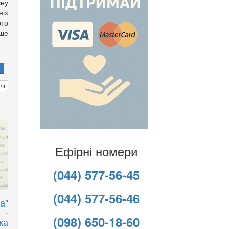
сну
іх
то
аше
лі
Ефірні номери
(044) 577-56-45
(044) 577-56-46
а"
 -
(098) 650-18-60
ка