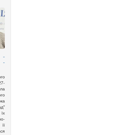
 -
 -
ого
27-
ла
го
рка
д"
 їх
о-
 її
ься