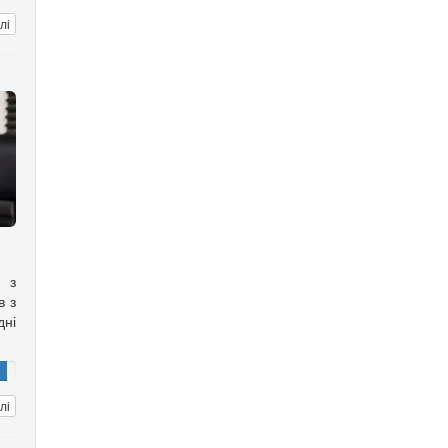
лі
 з
в з
дні
лі