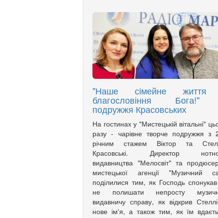
"Наше сімейне життя
благословіння Бога!"
подружжя Красовських
На гостинах у "Мистецькій вітальні" ць
разу - чарівне творче подружжя з 
річним стажем Віктор та Стел
Красовські. Директор нотно
видавництва "Мелосвіт" та продюсе
мистецької агенції "Музичний са
поділилися тим, як Господь спонукав
не полишати непросту музичн
видавничу справу, як відкрив Стеллі
нове ім'я, а також тим, як їм вдаєт