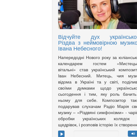
Відчуйте дух українсько
Різдва з неймовірною музик
Івана Небесного!
Напередодні Нового року за юліансь
календарем гостем «Мистецьк
вітальні» став український компози
Іван Небесний. Митець, чия музи
відома в Україні та у світі, поділи
своїми думками щодо українсько
сьогодення і тим, яку роль бачит
ньому для себе. Композитор так
подарував слухачам Радіо Марія с
музику – «Різдвяні симфонізми» - чарі
обробки українських колядок 
щедрівок, і розповів історію їх створен