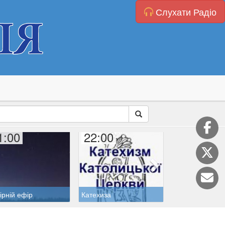
Слухати Радіо
1:00
22:00
22:40
ірній ефір
Катехиза
Духовні читанн