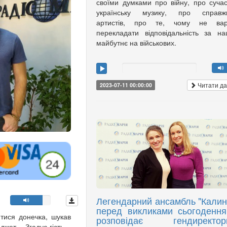
своїми думками про війну, про суча
українську музику, про справжн
артистів, про те, чому не вар
перекладати відповідальність за н
майбутнє на військових.
Читати да
2023-07-11 00:00:00
Легендарний ансамбль "Калин
перед викликами сьогодення
тися донечка, шукав
розповідає гендиректор
ет. - Згадує гість. -