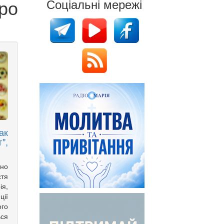
ро
Соціальні мережі
ак
",
но
стя
я,
ії
ого
ься