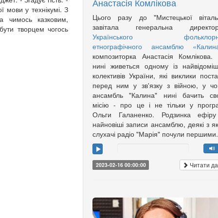
Анастасія Комлікова
 мови у технікумі. З
Цього разу до "Мистецької віталь
а чимось казковим,
завітала генеральна директор
бути творцем чогось
Українського фольклорн
етнографічного ансамблю «Калин
композиторка Анастасія Комлікова.
нині живеться одному із найвідомі
колективів України, які виклики пост
перед ним у зв'язку з війною, у ч
ансамбль "Калина" нині бачить св
місію - про це і не тільки у прогр
Ольги Галаненко. Родзинка ефіру
найновіші записи ансамблю, деякі з я
слухачі радіо "Марія" почули першими
Читати да
2023-02-16 00:00:00