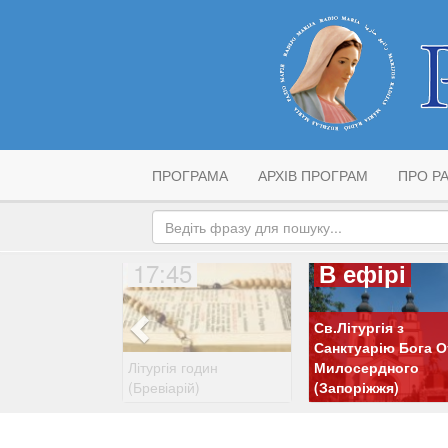
ПРОГРАМА
АРХІВ ПРОГРАМ
ПРО РА
17:45
В ефірі
Св.Літургія з
Санктуарію Бога О
Літургія годин
Милосердного
(Бревіарій)
(Запоріжжя)