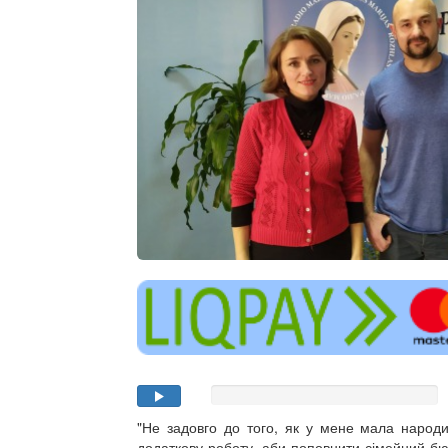
"Не задовго до того, як у мене мала народи
додаткову роботу, аби поповнити сімейний бюдж