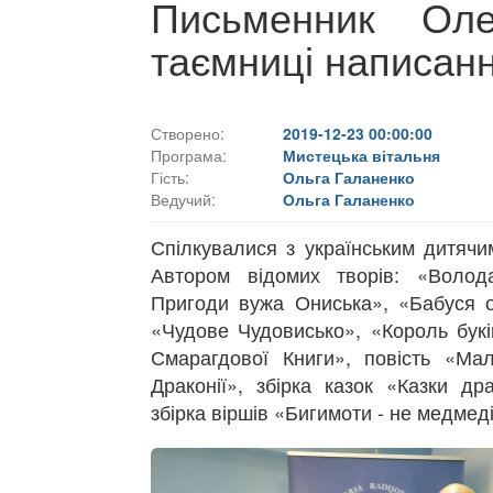
Письменник Оле
таємниці написанн
Створено:
2019-12-23 00:00:00
Програма:
Мистецька вітальня
Гість:
Ольга Галаненко
Ведучий:
Ольга Галаненко
Спілкувалися з українським дитячи
Автором відомих творів: «Волод
Пригоди вужа Ониська», «Бабуся о
«Чудове Чудовисько», «Король букі
Смарагдової Книги», повість «Ма
Драконії», збірка казок «Казки др
збірка віршів «Бигимоти - не медмеді