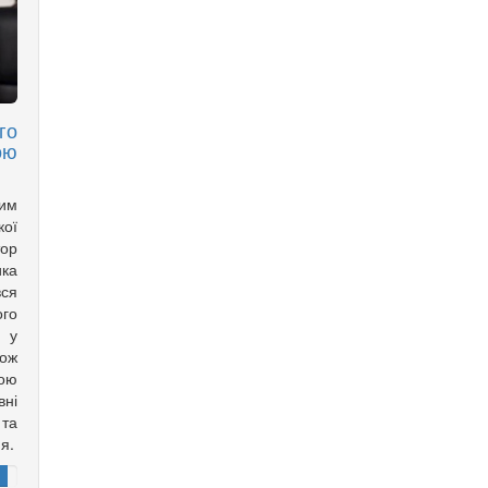
го
ою
ким
ої
тор
ка
вся
го
ь у
ож
вою
вні
та
ня.