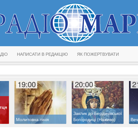
ДІО
НАПИСАТИ В РЕДАКЦІЮ
ЯК ПОЖЕРТВУВАТИ
19:00
20:00
2
тця
Заклик до Бердичівської
Молитовна лінія
Богородиці (Наживо)
Веч