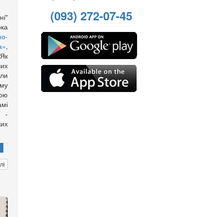
(093) 272-07-45
ні"
ка
о-
а»
,
 Як
ших
али
ому
ою
амі
 -
ких
.
лі