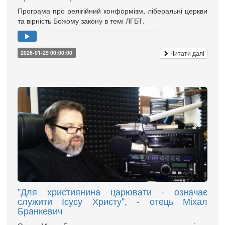
Програма про релігійний конформізм, ліберальні церкви
та вірність Божому закону в темі ЛГБТ.
Читати далі
2026-01-29 00:00:00
"Для християнина царювати - означає
служити Ісусу Христу", - отець Міхал
Бранкевич