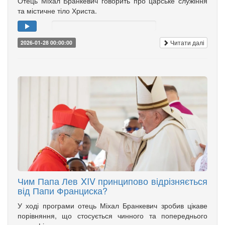
Отець Міхал Бранкевич говорить про царське служіння
та містичне тіло Христа.
Читати далі
2026-01-28 00:00:00
Чим Папа Лев XIV принципово відрізняється
від Папи Франциска?
У ході програми отець Міхал Бранкевич зробив цікаве
порівняння, що стосується чинного та попереднього