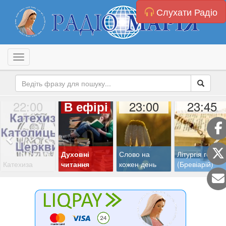
Слухати Радіо
Toggle navigation
22:00
23:00
23:45
В ефірі
Духовні
Слово на
Літургія годин
Катехиза
читання
кожен день
(Бревіарій)