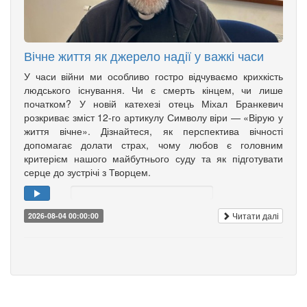
Вічне життя як джерело надії у важкі часи
У часи війни ми особливо гостро відчуваємо крихкість
людського існування. Чи є смерть кінцем, чи лише
початком? У новій катехезі отець Міхал Бранкевич
розкриває зміст 12-го артикулу Символу віри — «Вірую у
життя вічне». Дізнайтеся, як перспектива вічності
допомагає долати страх, чому любов є головним
критерієм нашого майбутнього суду та як підготувати
серце до зустрічі з Творцем.
Читати далі
2026-08-04 00:00:00