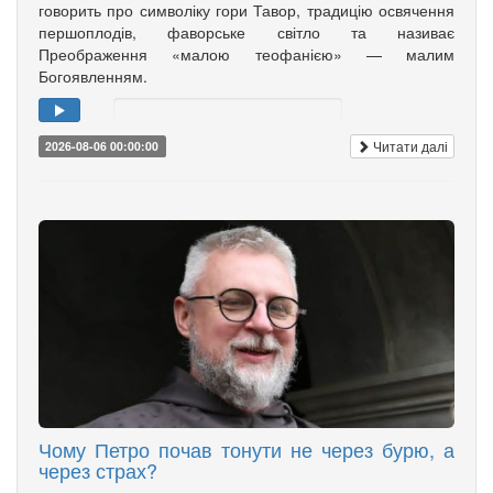
говорить про символіку гори Тавор, традицію освячення
першоплодів, фаворське світло та називає
Преображення «малою теофанією» — малим
Богоявленням.
Читати далі
2026-08-06 00:00:00
Чому Петро почав тонути не через бурю, а
через страх?