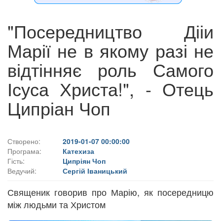
"Посередництво Дііи
Марії не в якому разі не
відтінняє роль Самого
Ісуса Христа!", - Отець
Ципріан Чоп
Створено:
2019-01-07 00:00:00
Програма:
Катехиза
Гість:
Ципріян Чоп
Ведучий:
Сергій Іваницький
Священик говорив про Марію, як посередницю
між людьми та Христом