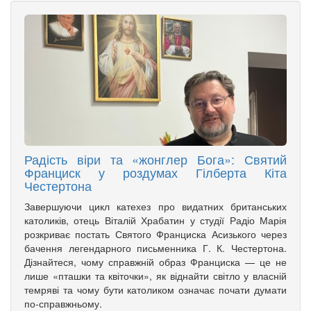
Радість віри та «жонглер Бога»: Святий
Франциск у роздумах Гілберта Кіта
Честертона
Завершуючи цикл катехез про видатних британських
католиків, отець Віталій Храбатин у студії Радіо Марія
розкриває постать Святого Франциска Асизького через
бачення легендарного письменника Г. К. Честертона.
Дізнайтеся, чому справжній образ Франциска — це не
лише «пташки та квіточки», як віднайти світло у власній
темряві та чому бути католиком означає почати думати
по-справжньому.