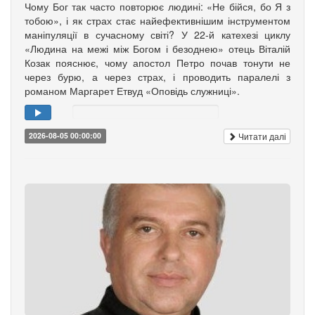
Чому Бог так часто повторює людині: «Не бійся, бо Я з
тобою», і як страх стає найефективнішим інструментом
маніпуляції в сучасному світі? У 22-й катехезі циклу
«Людина на межі між Богом і безоднею» отець Віталій
Козак пояснює, чому апостол Петро почав тонути не
через бурю, а через страх, і проводить паралелі з
романом Маргарет Етвуд «Оповідь служниці».
Читати далі
2026-08-05 00:00:00