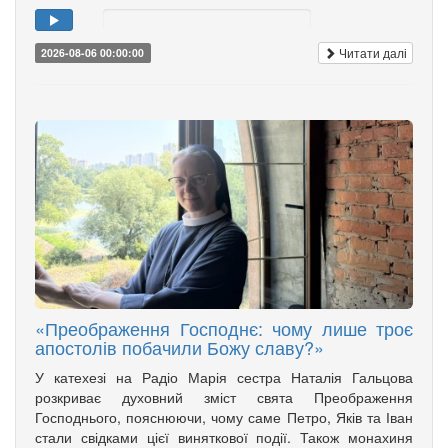
Читати далі
2026-08-06 00:00:00
«Преображення Господнє: чому лише троє
апостолів побачили Божу славу?»
У катехезі на Радіо Марія сестра Наталія Гальцова
розкриває духовний зміст свята Преображення
Господнього, пояснюючи, чому саме Петро, Яків та Іван
стали свідками цієї виняткової події. Також монахиня