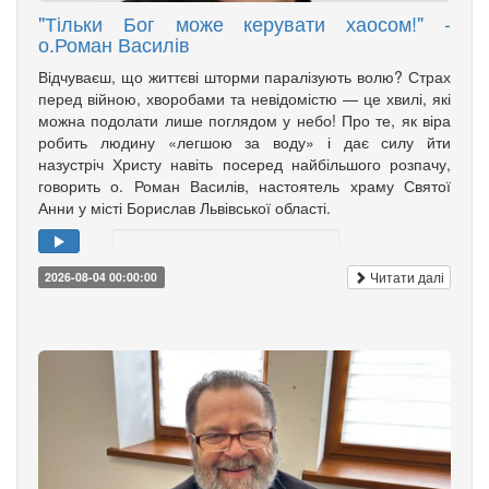
"Тільки Бог може керувати хаосом!" -
о.Роман Василів
Відчуваєш, що життєві шторми паралізують волю? Страх
перед війною, хворобами та невідомістю — це хвилі, які
можна подолати лише поглядом у небо! Про те, як віра
робить людину «легшою за воду» і дає силу йти
назустріч Христу навіть посеред найбільшого розпачу,
говорить о. Роман Василів, настоятель храму Святої
Анни у місті Борислав Львівської області.
Читати далі
2026-08-04 00:00:00