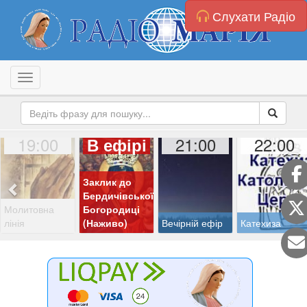
Слухати Радіо
Toggle navigation
19:00
21:00
22:00
В ефірі
Заклик до
Бердичівської
Молитовна
Богородиці
лінія
(Наживо)
Вечірній ефір
Катехиза