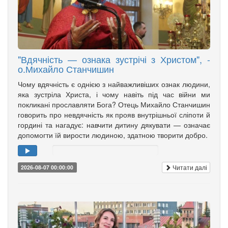
"Вдячність — ознака зустрічі з Христом", -
о.Михайло Станчишин
Чому вдячність є однією з найважливіших ознак людини,
яка зустріла Христа, і чому навіть під час війни ми
покликані прославляти Бога? Отець Михайло Станчишин
говорить про невдячність як прояв внутрішньої сліпоти й
гордині та нагадує: навчити дитину дякувати — означає
допомогти їй вирости людиною, здатною творити добро.
Читати далі
2026-08-07 00:00:00