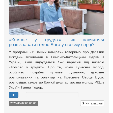
«Компас у грудях»: як навчитися
розпізнавати голос Бога у своєму серці?
У програмі «У Ваших намірах» говоримо про Десятий
тиждень виховання в Римсько-Католицькій Церкві в
Україні, який відбудеться 1–7 вересня під назвою
«Компас у грудях». Про те, чому сучасній молоді
особливо потрібні чутливе сумління, духовне
розпізнавання та орієнтир на Пресвяте Серце Ісуса,
розповідає секретар Комісії душпастирства молоді РКЦ в
Україні Ганна Тодор.
Читати далі
2026-08-07 00:00:00