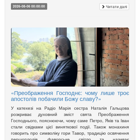
Читати далі
2026-08-06 00:00:00
«Преображення Господнє: чому лише троє
апостолів побачили Божу славу?»
У катехезі на Радіо Марія сестра Наталія Гальцова
розкриває духовний зміст свята Преображення
Господнього, пояснюючи, чому саме Петро, Яків та Іван
стали свідками цієї виняткової події. Також монахиня
говорить про символіку гори Тавор, традицію освячення
першоплодів, фаворське світло та називає