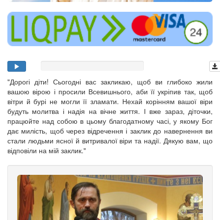
"Дорогі діти! Сьогодні вас закликаю, щоб ви глибоко жили
вашою вірою і просили Всевишнього, аби її укріпив так, щоб
вітри й бурі не могли її зламати. Нехай корінням вашої віри
будуть молитва і надія на вічне життя. І вже зараз, діточки,
працюйте над собою в цьому благодатному часі, у якому Бог
дає милість, щоб через відречення і заклик до навернення ви
стали людьми ясної й витривалої віри та надії. Дякую вам, що
відповіли на мій заклик."