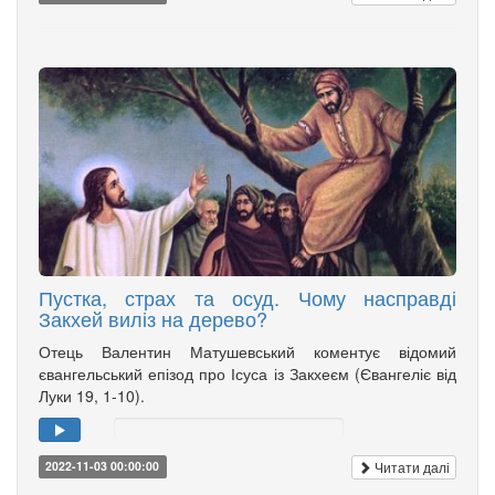
Пустка, страх та осуд. Чому насправді
Закхей виліз на дерево?
Отець Валентин Матушевський коментує відомий
євангельський епізод про Ісуса із Закхеєм (Євангеліє від
Луки 19, 1-10).
Читати далі
2022-11-03 00:00:00