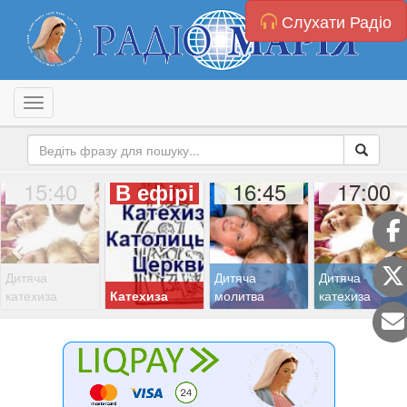
Слухати Радіо
Toggle navigation
15:40
16:45
17:00
В ефірі
Дитяча
Дитяча
Дитяча
катехиза
Катехиза
молитва
катехиза