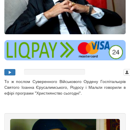
То ж послом Суверенного Військового Ордену Госпітальєрів
Святого Іоанна Єрусалимського, Родосу і Мальти говорили в
ефірі програми "Християнство сьогодні".