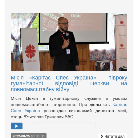
Місія «Карітас Спес Україна» - півроку
гуманітарної відповіді Церкви на
повномасштабну війну
Місія Цекви в гуманітарному служінні в умовах
повномасштабного вторгнення. Про діяльність
Карітас
Спес Україна
розповідає виконавчий директор місії,
отець В'ячеслав Гриневич SAC .
Читати далі
2022-08-25 00:00:00