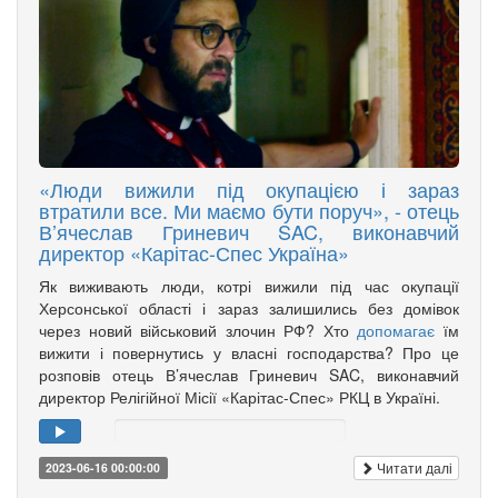
«Люди вижили під окупацією і зараз
втратили все. Ми маємо бути поруч», - отець
В’ячеслав Гриневич SAC, виконавчий
директор «Карітас-Спес Україна»
Як виживають люди, котрі вижили під час окупації
Херсонської області і зараз залишились без домівок
через новий військовий злочин РФ? Хто
допомагає
їм
вижити і повернутись у власні господарства? Про це
розповів отець В’ячеслав Гриневич SAC, виконавчий
директор Релігійної Місії «Карітас-Спес» РКЦ в Україні.
Читати далі
2023-06-16 00:00:00