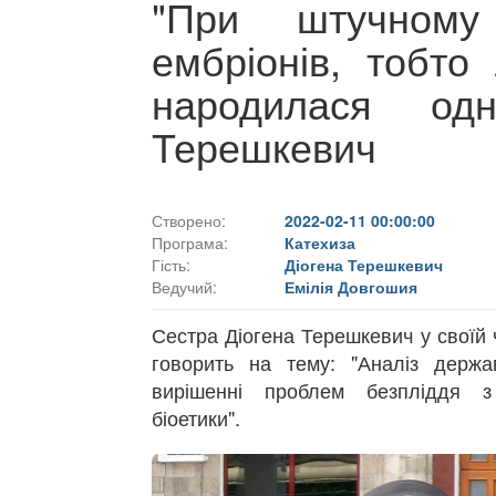
"При штучному
ембріонів, тобто
народилася одн
Терешкевич
Створено:
2022-02-11 00:00:00
Програма:
Катехиза
Гість:
Діогена Терешкевич
Ведучий:
Емілія Довгошия
Сестра Діогена Терешкевич у своїй ч
говорить на тему: "Аналіз держа
вирішенні проблем безпліддя з
біоетики".