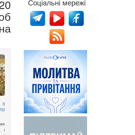
20
Соціальні мережі
об
на
 з
ло
ших
, і