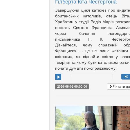
Гілберта Кіта Честертона
Завершуючи цикл катехез про видат
британських католиків, отець Віта
Храбатин у студії Радіо Марія розкри
постать Святого Франциска Асизьк
через бачення легендарно
письменника Г. К. Честертон
Дізнайтеся, чому справжній обр
Франциска — це не лише «пташки 
квіточки», як віднайти світло у влас
темряві та чому бути католиком озна
почати думати по-справжньому.
Читати да
2026-08-06 00:00:00