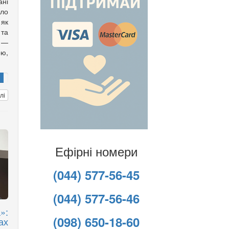
ані
ло
 як
 та
 —
ою,
лі
Ефірні номери
(044) 577-56-45
(044) 577-56-46
»:
(098) 650-18-60
ах