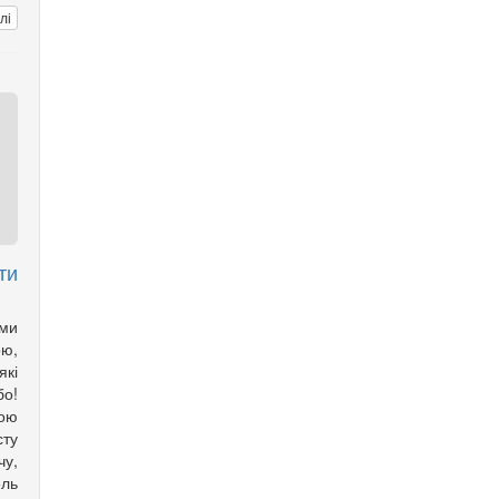
лі
ти
ми
ою,
які
бо!
шою
сту
чу,
ель