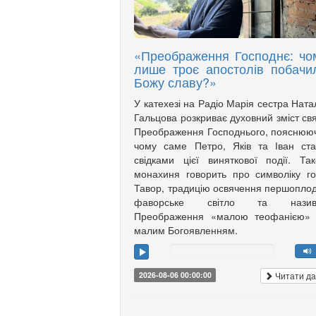
«Преображення Господнє: чо
лише троє апостолів побачи
Божу славу?»
У катехезі на Радіо Марія сестра Ната
Гальцова розкриває духовний зміст св
Преображення Господнього, пояснюю
чому саме Петро, Яків та Іван ст
свідками цієї виняткової події. Та
монахиня говорить про символіку г
Тавор, традицію освячення першоплод
фаворське світло та назив
Преображення «малою теофанією»
малим Богоявленням.
Читати да
2026-08-06 00:00:00