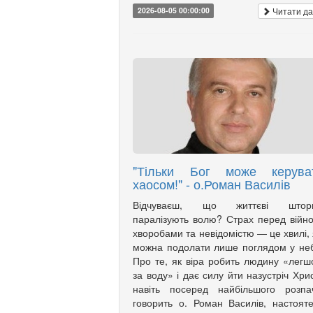
Читати да
2026-08-05 00:00:00
"Тільки Бог може керува
хаосом!" - о.Роман Василів
Відчуваєш, що життєві штор
паралізують волю? Страх перед війн
хворобами та невідомістю — це хвилі, 
можна подолати лише поглядом у не
Про те, як віра робить людину «лег
за воду» і дає силу йти назустріч Хри
навіть посеред найбільшого розпа
говорить о. Роман Василів, настоят