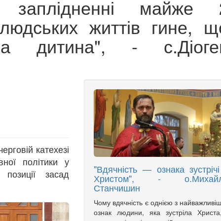
 заплідненні майже 
 людських життів гине, щ
а дитина", - с.Діоге
ерговій катехезі
вної політики у
"Вдячність — ознака зустрічі
 позиції засад
Христом", - о.Михай
Станчишин
Чому вдячність є однією з найважливі
ознак людини, яка зустріла Христа