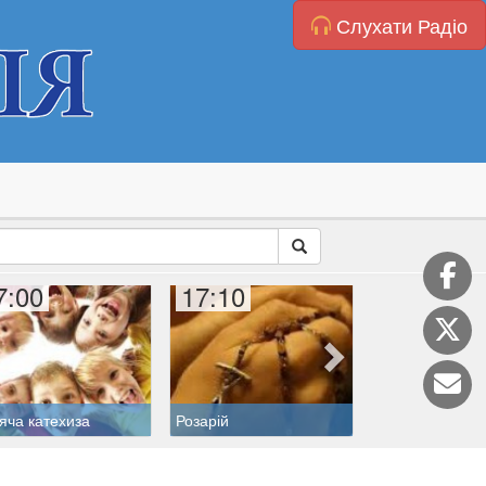
Слухати Радіо
7:00
17:10
17:45
Літургія годин
яча катехиза
Розарій
(Бревіарій)