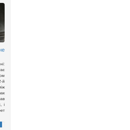
не
ні:
тає
ом
2-й
іж
зак
ав
, і
рет