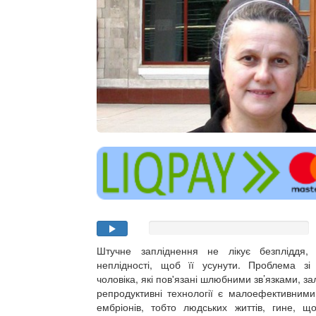
Штучне запліднення не лікує безпліддя
неплідності, щоб її усунути. Проблема зі
чоловіка, які пов'язані шлюбними зв’язками, з
репродуктивні технології є малоефективним
ембріонів, тобто людських життів, гине, 