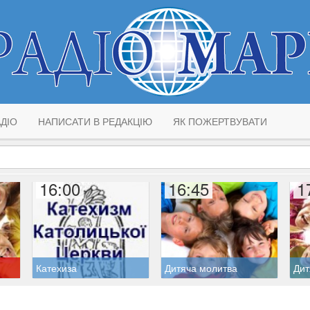
ДІО
НАПИСАТИ В РЕДАКЦІЮ
ЯК ПОЖЕРТВУВАТИ
16:00
16:45
1
Катехиза
Дитяча молитва
Дит