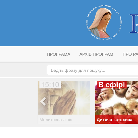
ПРОГРАМА
АРХІВ ПРОГРАМ
ПРО РА
15:10
В ефірі
Молитовна лінія
Дитяча катехиза