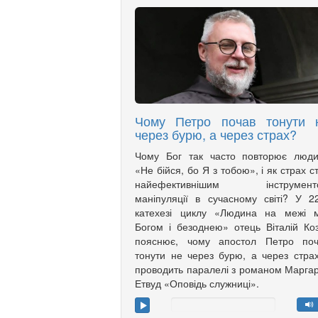
Чому Петро почав тонути 
через бурю, а через страх?
Чому Бог так часто повторює люди
«Не бійся, бо Я з тобою», і як страх с
найефективнішим інструмент
маніпуляції в сучасному світі? У 2
катехезі циклу «Людина на межі м
Богом і безоднею» отець Віталій Ко
пояснює, чому апостол Петро поч
тонути не через бурю, а через страх
проводить паралелі з романом Марга
Етвуд «Оповідь служниці».