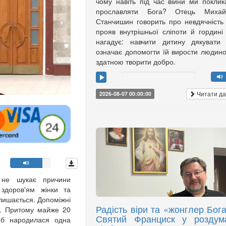
чому навіть під час війни ми поклик
прославляти Бога? Отець Михай
Станчишин говорить про невдячність
прояв внутрішньої сліпоти й гордині
нагадує: навчити дитину дякувати
означає допомогти їй вирости людин
здатною творити добро.
Читати да
2026-08-07 00:00:00
, не шукає причини
 здоров'ям жінки та
алишається. Допоміжні
Радість віри та «жонглер Бога
и. Притому майже 20
Святий Франциск у роздум
щоб народилася одна