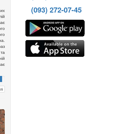
(093) 272-07-45
них
лій
ває
ого
го
а.
аз
та
ній
чає
лі