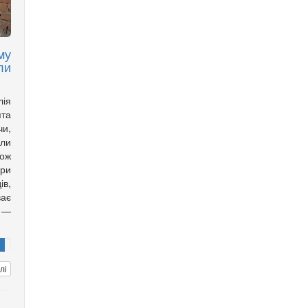
му
ли
лія
ята
чи,
али
кож
ори
ів,
ає
 —
лі