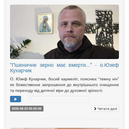
"Пшеничне зерно має вмерти..." - о.Юзеф
Кухарчик
О. Юзеф Кухарчик, босий кармеліт, пояснює “темну ніч”
як божественне запрошення до внутрішнього очищення
та переходу від дитячої віри до духовної зрілості.
Читати далі
2026-08-03 00:00:00