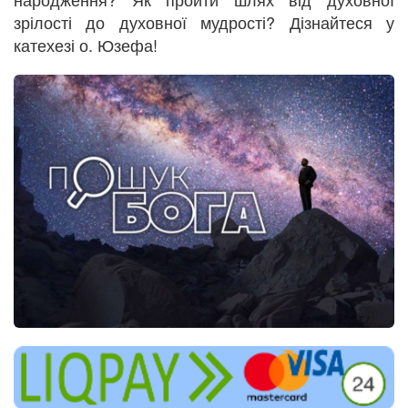
зрілості до духовної мудрості? Дізнайтеся у
катехезі о. Юзефа!