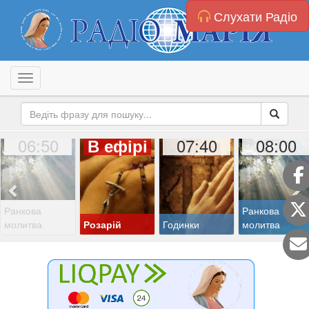
Слухати Радіо
Toggle navigation
06:50
07:40
08:00
В ефірі
Ранкова
Ранкова
молитва
Розарій
Годинки
молитва