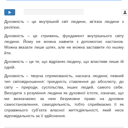
Духовність – це внутрішній світ людини, зв’язок людини з
релігією.
Духовність – це стрижень, фундамент внутрішнього світу
людини. Йому не можна навчити з допомогою настанов.
Можна вказати лише шлях, але не можна заставити по ньому
йти.
Духовність – це те, що відрізняє людину, що властиве лише їй
одній.
Духовність – творча спрямованість, наснага людини; певний
тип світовідношення: триєдність ставлення до абсолюту, до
світу – природи, суспільства, інших людей, самого себе.
Виходити з розуміння людини як духовної істоти, означає, що
ми визначаємо за нею безумовне право на духовне
самостановлення, самодіяльність, тобто сприймаємо її як
справжнього суб’єкта власної життєдіяльності, який несе
відповідальність за її здійснення.