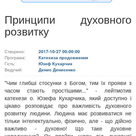
Принципи духовного
розвитку
Створено:
2017-10-27 00:00:00
Програма:
Катехиза продовження
Гість:
Юзеф Кухарчик
Ведучий:
Денис Денисенко
"Чим глибші стосунки з Богом, тим їх прояви з
часом стають простішими..." - лейтмотив
катехези о. Юзефа Кухарчика, який доступно і
цікаво розповідає про важливість духовного
розвитку людини. Людина має розвиватися не
тільки інтелектуально, фізично, але - що дійсно
важливо - духовно! Що таке духовне
народження? Як пройти шлях від духовної