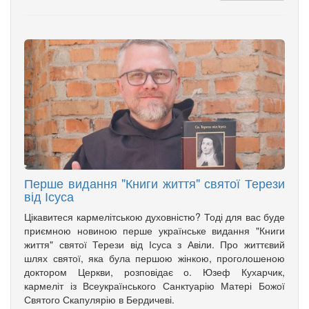
Перше видання "Книги життя" святої Терези
від Ісуса
Цікавитеся кармелітською духовністю? Тоді для вас буде
приємною новиною перше українське видання "Книги
життя" святої Терези від Ісуса з Авіли. Про життєвий
шлях святої, яка була першою жінкою, проголошеною
доктором Церкви, розповідає о. Юзеф Кухарчик,
кармеліт із Всеукраїнського Санктуарію Матері Божої
Святого Скапулярію в Бердичеві.