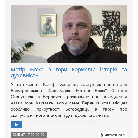
Матір Божа з гори Кармель: історія та
духовність
У катехезі о. Юзеф Кухарчик, заступник настоятеля
Всеукраїнського Санктуарію Матері Божої Святого
Скапулярію в Бердичеві, розповідає про походження
назви гори Кармель, чому саме Бердичів став місцем
особливої присутності Богородиці, а також про
скапулярій і його значення для духовного життя.
Читати далі
2025-07-17 00:00:00