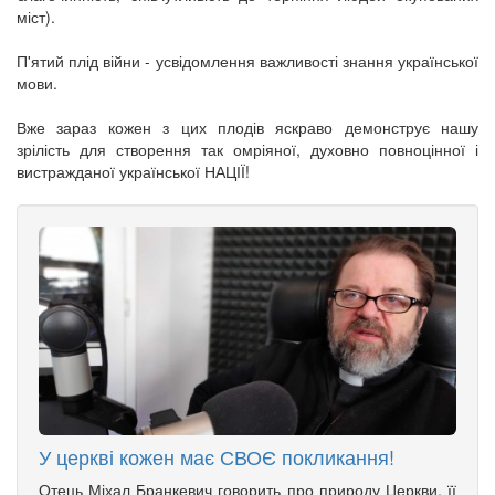
міст).
П'ятий плід війни - усвідомлення важливості знання української
мови.
Вже зараз кожен з цих плодів яскраво демонструє нашу
зрілість для створення так омріяної, духовно повноцінної і
вистражданої української НАЦІЇ!
У церкві кожен має СВОЄ покликання!
Отець Міхал Бранкевич говорить про природу Церкви, її