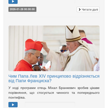
Читати далі
2026-01-28 00:00:00
Чим Папа Лев XIV принципово відрізняється
від Папи Франциска?
У ході програми отець Міхал Бранкевич зробив цікаве
порівняння, що стосується чинного та попереднього
понтифіка.