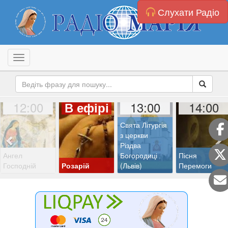
Слухати Радіо
Toggle navigation
12:00
13:00
14:00
В ефірі
Свята Літургія
з церкви
Різдва
Ангел
Богородиці
Пісня
Господній
Розарій
(Львів)
Перемоги