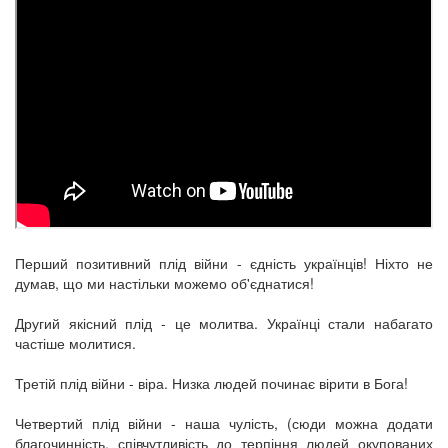
Перший позитивний плід війни - єдність українців! Ніхто не
думав, що ми настільки можемо об'єднатися!
Другий якісний плід - це молитва. Українці стали набагато
частіше молитися.
Третій плід війни - віра. Низка людей починає вірити в Бога!
Четвертий плід війни - наша чулість, (сюди можна додати
благочинність, співчутливість до терпіння людей окупованих