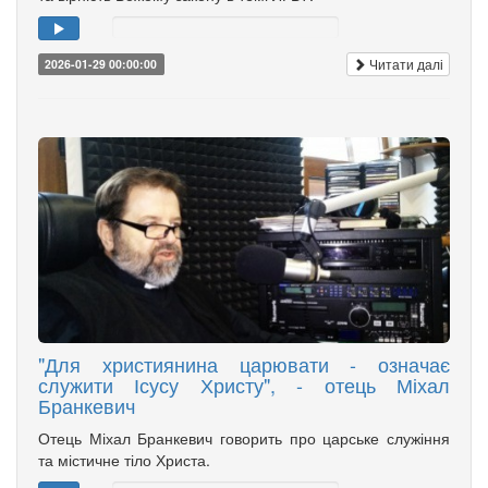
Читати далі
2026-01-29 00:00:00
"Для християнина царювати - означає
служити Ісусу Христу", - отець Міхал
Бранкевич
Отець Міхал Бранкевич говорить про царське служіння
та містичне тіло Христа.