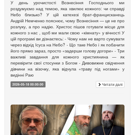
У день урочистості Вознесіння Господнього ми
роздумуємо над темою, яка хвилює кожного: чи справді
Небо близько? У цій катехезі брат-францисканець
Андрій Немченко пояснює, чому Вознесіння — це не про
розлуку, а про надію. Христос пішов готувати місце для
кожного з нас , щоб ми мали свою «кімнату» у вічності У
цій програмі ви дізнаєтесь: - Чому нам не варто сумувати
через відхід Ісуса на Небо? - Що таке Небо і як побачити
його прямо зараз, просто «задерши голову догори» - Три
важливі завдання для кожного християнина — як
перевірити свої стосунки з Богом - Дивовижне свідчення
дівчини на візочку, яка відчула «траву під ногами» у
видінні Раю
Читати далі
2026-05-18 00:00:00