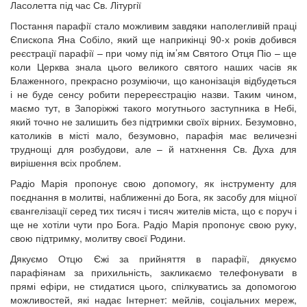
Ласолетта під час Св. Літургії
Постання парафії стало можливим завдяки наполегливій праці
Єпископа Яна Собіло, який ще наприкінці 90-х років добився
реєстрації парафії – при чому під ім’ям Святого Отця Піо – ще
коли Церква знала цього великого святого наших часів як
Блаженного, прекрасно розуміючи, що канонізація відбудеться
і не буде сенсу робити перереєстрацію назви. Таким чином,
маємо тут, в Запоріжжі такого могутнього заступника в Небі,
який точно не залишить без підтримки своїх вірних. Безумовно,
католиків в місті мало, безумовно, парафія має величезні
труднощі для розбудови, але – й натхнення Св. Духа для
вирішення всіх проблем.
Радіо Марія пропонує свою допомогу, як інструменту для
поєднання в молитві, наближенні до Бога, як засобу для міцної
євангелізації серед тих тисяч і тисяч жителів міста, що є поруч і
ще не хотіли чути про Бога. Радіо Марія пропонує свою руку,
свою підтримку, молитву своєї Родини.
Дякуємо Отцю Єжі за прийняття в парафії, дякуємо
парафіянам за прихильність, закликаємо телефонувати в
прямі ефіри, не стидатися цього, спілкуватись за допомогою
можливостей, які надає Інтернет: мейлів, соціальних мереж,