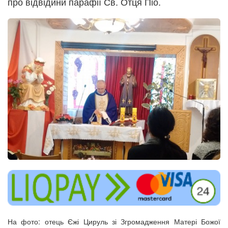
про відвідини парафії Св. Отця Піо.
На фото: отець Єжі Цируль зі Згромадження Матері Божої