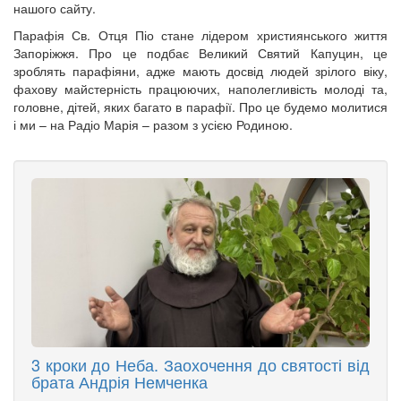
нашого сайту.
Парафія Св. Отця Піо стане лідером християнського життя
Запоріжжя. Про це подбає Великий Святий Капуцин, це
зроблять парафіяни, адже мають досвід людей зрілого віку,
фахову майстерність працюючих, наполегливість молоді та,
головне, дітей, яких багато в парафії. Про це будемо молитися
і ми – на Радіо Марія – разом з усією Родиною.
3 кроки до Неба. Заохочення до святості від
брата Андрія Немченка