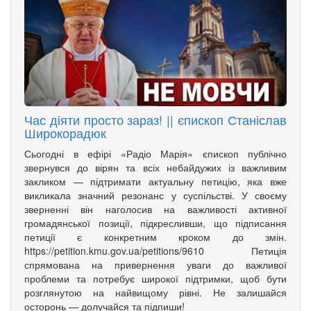
Час діяти просто зараз! || єпископ Станіслав
Широкорадюк
Сьогодні в ефірі «Радіо Марія» єпископ публічно
звернувся до вірян та всіх небайдужих із важливим
закликом — підтримати актуальну петицію, яка вже
викликала значний резонанс у суспільстві. У своєму
зверненні він наголосив на важливості активної
громадянської позиції, підкресливши, що підписання
петиції є конкретним кроком до змін.
https://petition.kmu.gov.ua/petitions/9610 Петиція
спрямована на привернення уваги до важливої
проблеми та потребує широкої підтримки, щоб бути
розглянутою на найвищому рівні. Не залишайся
осторонь — долучайся та підпиши!