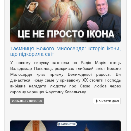
Таємниця Божого Милосердя: Історія ікони,
що підкорила світ
У новому випуску катехези на Радіо Марія отець
Вальдемар Павелець розкриває глибокий зміст Божого
Милосердя крізь призму Великодньої радості. Ви
дізнаєтеся, чому саме у кривавому XX столітті Господь
вирішив нагадати людству про Свою любов через
скромну черницю Фаустину Ковальську.
Читати далі
2026-04-12 00:00:00