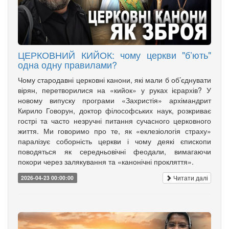
ЦЕРКОВНИЙ КИЙОК: чому церкви "б’ють"
одна одну правилами?
Чому стародавні церковні канони, які мали б об’єднувати
вірян, перетворилися на «кийок» у руках ієрархів? У
новому випуску програми «Захристія» архімандрит
Кирило Говорун, доктор філософських наук, розкриває
гострі та часто незручні питання сучасного церковного
життя. Ми говоримо про те, як «еклезіологія страху»
паралізує соборність церкви і чому деякі єпископи
поводяться як середньовічні феодали, вимагаючи
покори через залякування та «канонічні прокляття».
Читати далі
2026-04-23 00:00:00