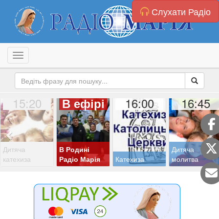
Слухати Радіо
Toggle navigation
15:20
16:00
16:45
В ефірі
Дитяча
В Родині
Дитяча
катехиза
Радіо Марія
Катехиза
молитва