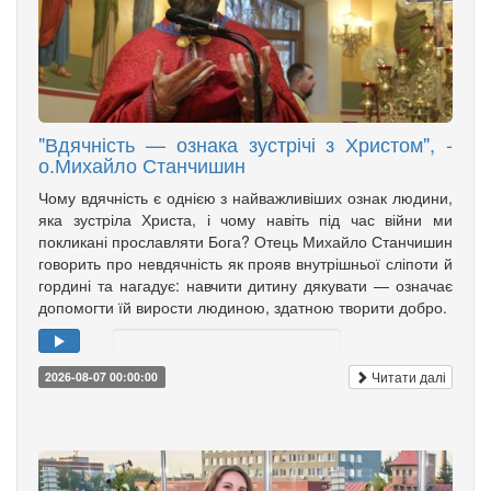
"Вдячність — ознака зустрічі з Христом", -
о.Михайло Станчишин
Чому вдячність є однією з найважливіших ознак людини,
яка зустріла Христа, і чому навіть під час війни ми
покликані прославляти Бога? Отець Михайло Станчишин
говорить про невдячність як прояв внутрішньої сліпоти й
гордині та нагадує: навчити дитину дякувати — означає
допомогти їй вирости людиною, здатною творити добро.
Читати далі
2026-08-07 00:00:00