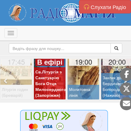
Слухати Радіо
Toggle navigation
17:45
19:00
20:00
В ефірі
Св.Літургія з
Санктуарію
Заклик до
Бога Отця
Бердичівської
Літургія годин
Милосердного
Молитовна
Богородиці
(Бревіарій)
(Запоріжжя)
лінія
(Наживо)