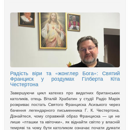
Радість віри та «жонглер Бога»: Святий
Франциск у роздумах Гілберта Кіта
Честертона
Завершуючи цикл катехез про видатних британських
католиків, отець Віталій Храбатин у студії Радіо Марія
розкриває постать Святого Франциска Асизького через
бачення легендарного письменника Г. К. Честертона.
Дізнайтеся, чому справжній образ Франциска — це не
лише «пташки та квіточки», як віднайти світло у власній
темряві та чому бути католиком означає почати думати