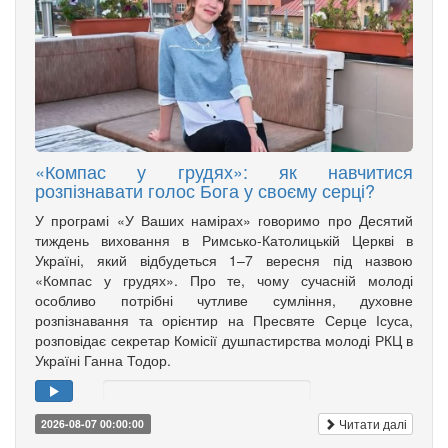
«Компас у грудях»: як навчитися
розпізнавати голос Бога у своєму серці?
У програмі «У Ваших намірах» говоримо про Десятий
тиждень виховання в Римсько-Католицькій Церкві в
Україні, який відбудеться 1–7 вересня під назвою
«Компас у грудях». Про те, чому сучасній молоді
особливо потрібні чутливе сумління, духовне
розпізнавання та орієнтир на Пресвяте Серце Ісуса,
розповідає секретар Комісії душпастирства молоді РКЦ в
Україні Ганна Тодор.
Читати далі
2026-08-07 00:00:00