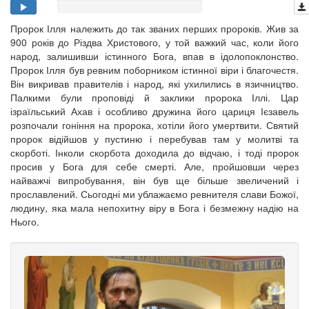
Пророк Ілля належить до так званих перших пророків. Жив за
900 років до Різдва Христового, у той важкий час, коли його
народ, залишивши істинного Бога, впав в ідолопоклонство.
Пророк Ілля був ревним поборником істинної віри і благочестя.
Він викривав правителів і народ, які ухилились в язичництво.
Палкими були проповіді й заклики пророка Іллі. Цар
ізраїльський Ахав і особливо дружина його цариця Ієзавель
розпочали гоніння на пророка, хотіли його умертвити. Святий
пророк відійшов у пустиню і перебував там у молитві та
скорботі. Інколи скорбота доходила до відчаю, і тоді пророк
просив у Бога для себе смерті. Але, пройшовши через
найважчі випробування, він був ще більше звеличений і
прославлений. Сьогодні ми ублажаємо ревнителя слави Божої,
людину, яка мала непохитну віру в Бога і безмежну надію на
Нього.