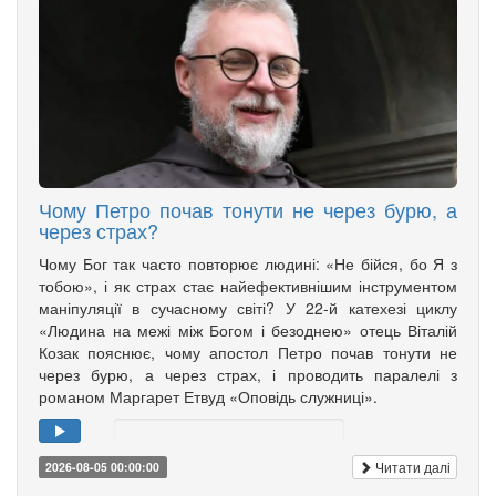
Чому Петро почав тонути не через бурю, а
через страх?
Чому Бог так часто повторює людині: «Не бійся, бо Я з
тобою», і як страх стає найефективнішим інструментом
маніпуляції в сучасному світі? У 22-й катехезі циклу
«Людина на межі між Богом і безоднею» отець Віталій
Козак пояснює, чому апостол Петро почав тонути не
через бурю, а через страх, і проводить паралелі з
романом Маргарет Етвуд «Оповідь служниці».
Читати далі
2026-08-05 00:00:00