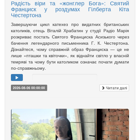
Радість віри та «жонглер Бога»: Святий
Франциск у роздумах Гілберта Кіта
Честертона
Завершуючи цикл катехез про видатних британських
католиків, отець Віталій Храбатин у студії Радіо Марія
розкриває постать Святого Франциска Асизького через
бачення легендарного письменника Г. К. Честертона.
Дізнайтеся, чому справжній образ Франциска — це не
лише «пташки та квіточки», як віднайти світло у власній
темряві та чому бути католиком означає почати думати
по-справжньому.
Читати далі
2026-08-06 00:00:00