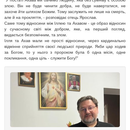
злою. Він не буде чинити добра, не буде навертатися, не
захоче йти шляхом Божим. Тому заслужить не лише на смерть,
але й на прокляття, - розповідає отець Ярослав.
Саме тому відносини між Іллею та Ахавом - це образ відносин
у сучасному світі між добром, яке, на перший погляд,
видається безпомічним, та злом.
Ілля та Ахав мали не прості відносини, через кардинально
відмінне сприйняття своєї людської природи. Якби цар ходив
за Богом, то у нього з пророком була б одна місія, одне
покликання, одна ціль - служити Богу!"