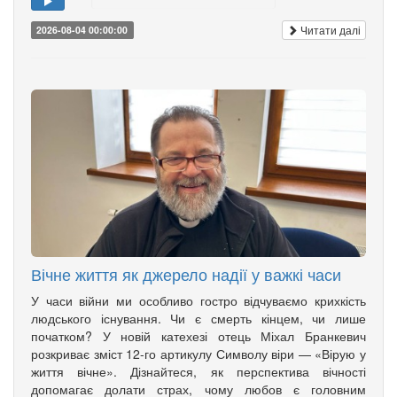
Читати далі
2026-08-04 00:00:00
Вічне життя як джерело надії у важкі часи
У часи війни ми особливо гостро відчуваємо крихкість
людського існування. Чи є смерть кінцем, чи лише
початком? У новій катехезі отець Міхал Бранкевич
розкриває зміст 12-го артикулу Символу віри — «Вірую у
життя вічне». Дізнайтеся, як перспектива вічності
допомагає долати страх, чому любов є головним