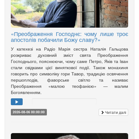
«Преображення Господнє: чому лише троє
апостолів побачили Божу славу?»
У катехезі на Радіо Марія сестра Наталія Гальцова
розкриває духовний зміст свята Преображення
Господнього, пояснюючи, чому саме Петро, Яків та Іван
стали свідками цієї виняткової події. Також монахиня
говорить про символіку гори Тавор, традицію освячення
першоплодів, фаворське світло та називає
Преображення «малою теофанією» — малим
Богоявленням.
Читати далі
2026-08-06 00:00:00