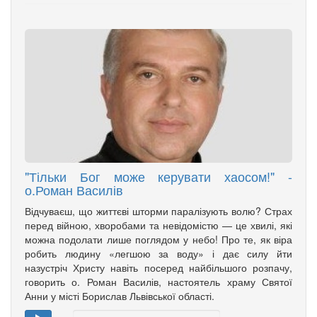
"Тільки Бог може керувати хаосом!" -
о.Роман Василів
Відчуваєш, що життєві шторми паралізують волю? Страх
перед війною, хворобами та невідомістю — це хвилі, які
можна подолати лише поглядом у небо! Про те, як віра
робить людину «легшою за воду» і дає силу йти
назустріч Христу навіть посеред найбільшого розпачу,
говорить о. Роман Василів, настоятель храму Святої
Анни у місті Борислав Львівської області.