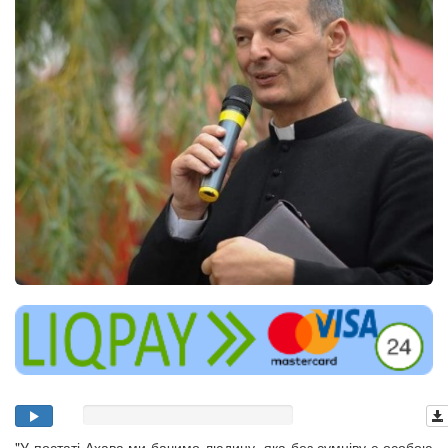
"У постаті Ахава ми бачимо людину, яка без сумніву є особою