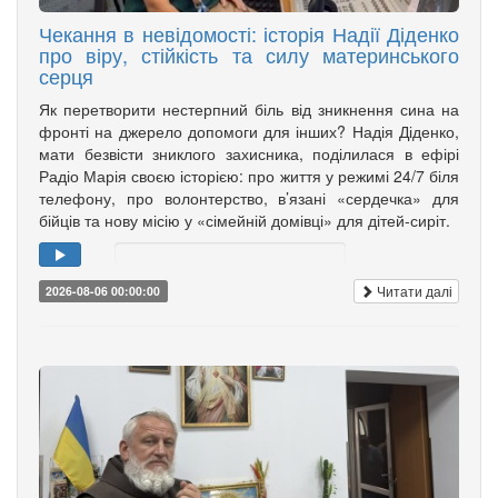
Чекання в невідомості: історія Надії Діденко
про віру, стійкість та силу материнського
серця
Як перетворити нестерпний біль від зникнення сина на
фронті на джерело допомоги для інших? Надія Діденко,
мати безвісти зниклого захисника, поділилася в ефірі
Радіо Марія своєю історією: про життя у режимі 24/7 біля
телефону, про волонтерство, в’язані «сердечка» для
бійців та нову місію у «сімейній домівці» для дітей-сиріт.
Читати далі
2026-08-06 00:00:00