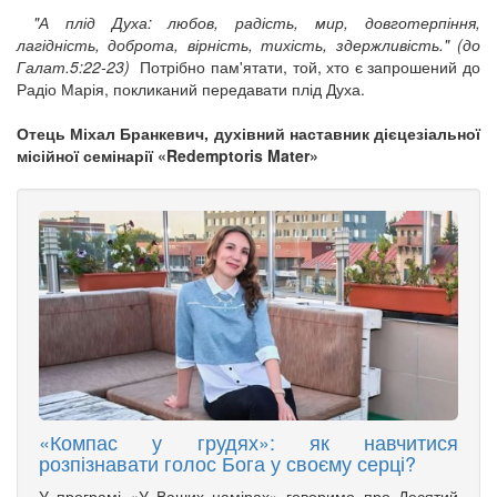
"А плід Духа: любов, радість, мир, довготерпіння,
лагідність, доброта, вірність,
тихість, здержливість." (до
Галат.5:22-23)
Потрібно пам'ятати, той, хто є запрошений до
Радіо Марія, покликаний передавати плід Духа.
Отець Міхал Бранкевич, духівний наставник дієцезіальної
місійної семінарії «Redemptoris Mater»
«Компас у грудях»: як навчитися
розпізнавати голос Бога у своєму серці?
У програмі «У Ваших намірах» говоримо про Десятий