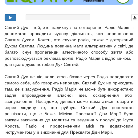
Святий Дух - той, хто надихнув на сотворення Радіо Марія, і
допомагає провадити чудову діяльність, яка переповнена
Святим Духом. Кожен, хто слухає радіо, також є доторканий
Духом Святим. Людина повинна мати альтернативу у світі, де
багато існує пропаганди атеїстичного способу життя або
розповсюджується реклама ідолів. Радіо Марія є відпочинком, і
для цього дуже потрібен Дух Святий.
Святий Дух не діє, коли хтось бажає через Радіо передавати
самого себе, або говорить неправду. Святий Дух не приходить
там, де є засудження. Радіо Марія не може бути використано
задля впровадження власної ідеї, осквернення або
звинувачення. Несвідомо, диявол може намагатися говорити
через людину те, що руйнує. Святий Дух допомагає
розпізнати, що є Боже. Місією Пресвятої Діви Марії було
завжди закликання до молитви та ведення у послузі до Ісуса
Христа. Радіо є продовженням місії та додатковим
інструментом у її виконанні для Пресвятої Діви Марії.