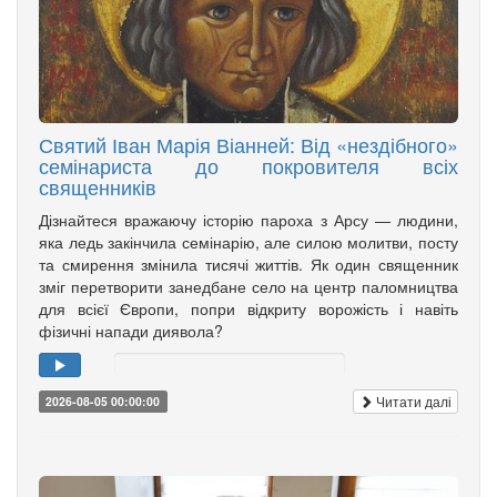
Святий Іван Марія Віанней: Від «нездібного»
семінариста до покровителя всіх
священників
Дізнайтеся вражаючу історію пароха з Арсу — людини,
яка ледь закінчила семінарію, але силою молитви, посту
та смирення змінила тисячі життів. Як один священник
зміг перетворити занедбане село на центр паломництва
для всієї Європи, попри відкриту ворожість і навіть
фізичні напади диявола?
Читати далі
2026-08-05 00:00:00