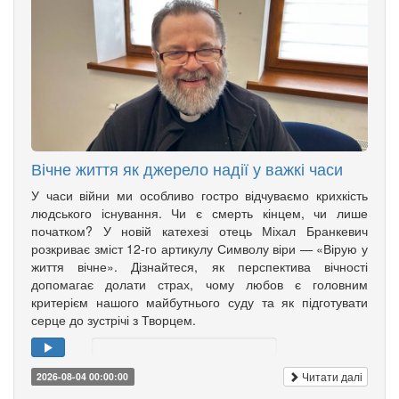
Вічне життя як джерело надії у важкі часи
У часи війни ми особливо гостро відчуваємо крихкість
людського існування. Чи є смерть кінцем, чи лише
початком? У новій катехезі отець Міхал Бранкевич
розкриває зміст 12-го артикулу Символу віри — «Вірую у
життя вічне». Дізнайтеся, як перспектива вічності
допомагає долати страх, чому любов є головним
критерієм нашого майбутнього суду та як підготувати
серце до зустрічі з Творцем.
Читати далі
2026-08-04 00:00:00