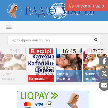
Слухати Радіо
Toggle navigation
15:40
16:45
17:00
В ефірі
Дитяча
Дитяча
Дитяча
катехиза
Катехиза
молитва
катехиза