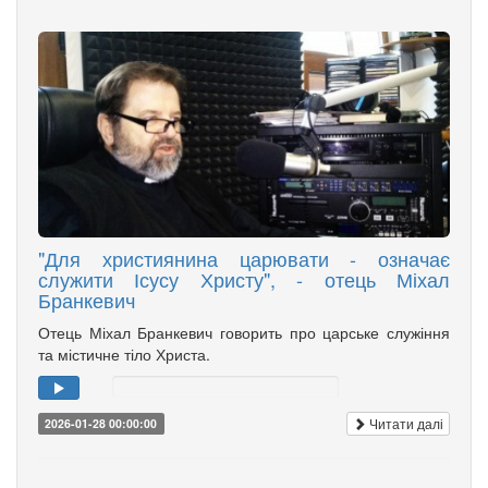
"Для християнина царювати - означає
служити Ісусу Христу", - отець Міхал
Бранкевич
Отець Міхал Бранкевич говорить про царське служіння
та містичне тіло Христа.
Читати далі
2026-01-28 00:00:00