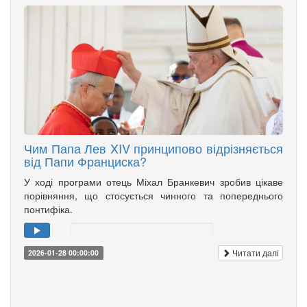
Чим Папа Лев XIV принципово відрізняється
від Папи Франциска?
У ході програми отець Міхал Бранкевич зробив цікаве
порівняння, що стосується чинного та попереднього
понтифіка.
Читати далі
2026-01-28 00:00:00