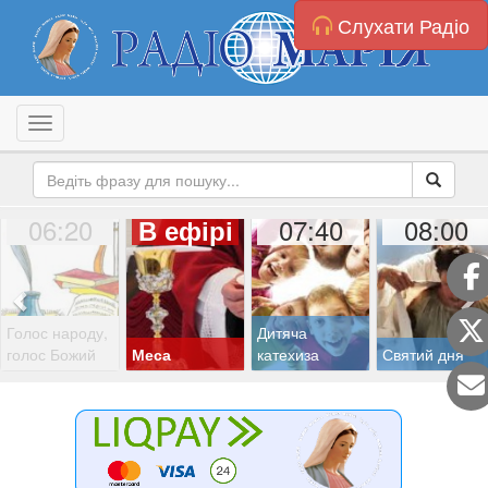
Слухати Радіо
Toggle navigation
06:20
07:40
08:00
В ефірі
Голос народу,
Дитяча
голос Божий
Меса
катехиза
Святий дня