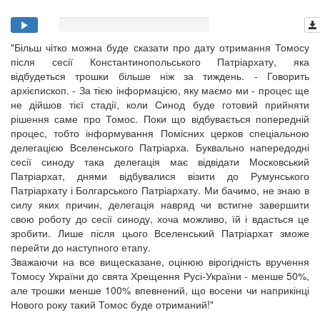
"Більш чітко можна буде сказати про дату отримання Томосу
після сесії Константинопольського Патріархату, яка
відбудеться трошки більше ніж за тиждень. - Говорить
архієпископ. - За тією інформацією, яку маємо ми - процес ще
не дійшов тієї стадії, коли Синод буде готовий прийняти
рішення саме про Томос. Поки що відбувається попередній
процес, тобто інформування Помісних церков спеціальною
делегацією Вселенського Патріарха. Буквально напередодні
сесії синоду така делегація має відвідати Московський
Патріархат, днями відбувалися візити до Румунського
Патріархату і Болгарського Патріархату. Ми бачимо, не знаю в
силу яких причин, делегація навряд чи встигне завершити
свою роботу до сесії синоду, хоча можливо, їй і вдасться це
зробити. Лише після цього Вселенський Патріархат зможе
перейти до наступного етапу.
Зважаючи на все вищесказане, оцінюю вірогідність вручення
Томосу України до свята Хрещення Русі-України - менше 50%,
але трошки менше 100% впевнений, що восени чи наприкінці
Нового року такий Томос буде отриманий!"