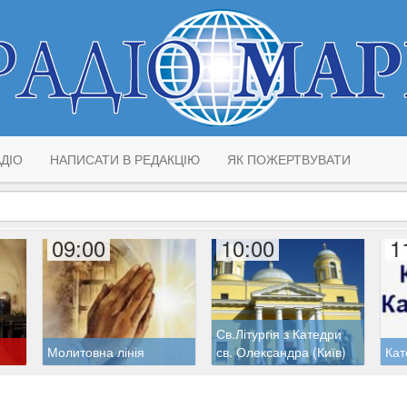
ДІО
НАПИСАТИ В РЕДАКЦІЮ
ЯК ПОЖЕРТВУВАТИ
09:00
10:00
1
Св.Літургія з Катедри
Молитовна лінія
св. Олександра (Київ)
Кат