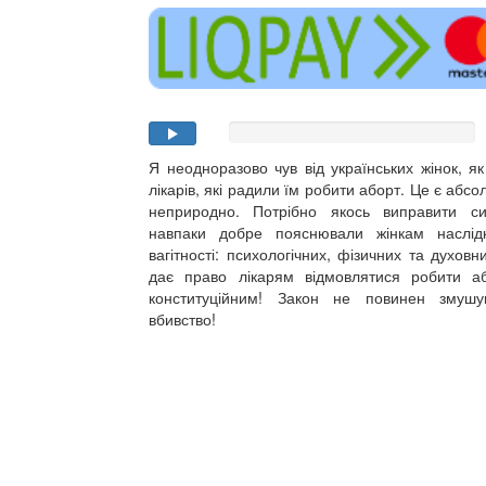
Я неодноразово чув від українських жінок, я
лікарів, які радили їм робити аборт. Це є абс
неприродно. Потрібно якось виправити си
навпаки добре пояснювали жінкам наслід
вагітності: психологічних, фізичних та духов
дає право лікарям відмовлятися робити а
конституційним! Закон не повинен змушу
вбивство!