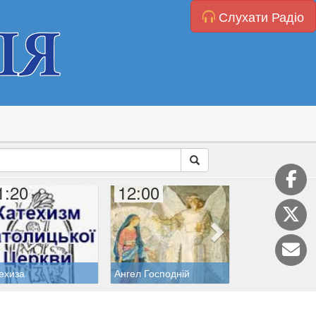
Слухати Радіо
1:20
12:00
12:20
ехиза
Ангел Господній
Розарій