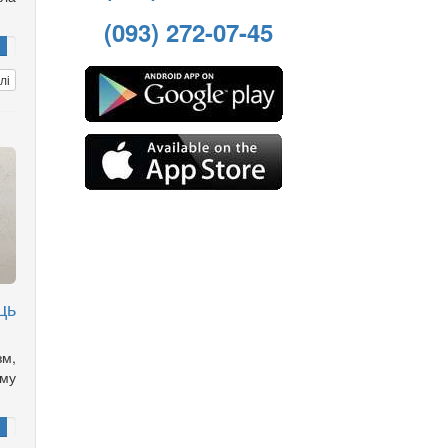
(093) 272-07-45
лі
ць
зм,
ому