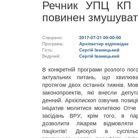
Речник УПЦ КП Є
повинен змушувати
Створено:
2017-07-21 00:00:00
Програма:
Архіпастир відповідає
Гість:
Сергій Іваницький
Ведучий:
Сергій Іваницький
В конкретній програми розлого пог
актуальних питань, що хвилюва
протягом двох останніх тижнів. Мо
законопроектів, які внесли депу
денний. Архієпископ озвучив пози
ініціатив молитися молитвою Отче
засідань ВРУ, крім того, в пар
дозволити лікарям відмовляти
пацієнтів! Дискусії в суспіль