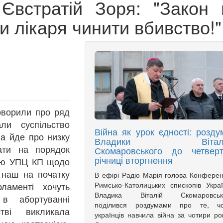
встратій Зоря: "Закон 
 лікаря чинити вбивство!"
оворили про ряд
ли суспільство
Війна як урок єдності: розду
ва йде про низку
Владики Віталі
тати на порядок
Скомаровського до четверт
річниці вторгнення
цію УПЦ КП щодо
 наш на початку
В ефірі Радіо Марія голова Конферен
Римсько-Католицьких єпископів Укра
ламенті хочуть
Владика Віталій Скомаровськ
 в абортуванні
поділився роздумами про те, чо
стві викликала
українців навчила війна за чотири ро