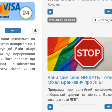
Христа.
Читати да
2026-01-29 00:00:00
к вони натикалися на
олютно ненормально, і
туацію! Якби лікарі
ки від переривання
них. Законопроект, що
борт - є абсолютно
вати лікаря чинити
Вони самі себе НИЩАТЬ - оте
Міхал Бранкевич про ЛГБТ
Програма про релігійний конформі
ліберальні церкви та вірність Бож
закону в темі ЛГБТ.