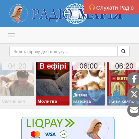
Слухати Радіо
Toggle navigation
04:20
06:00
06:20
В ефірі
Дитяча
Святий дня
Молитва
катехиза
Житія святих