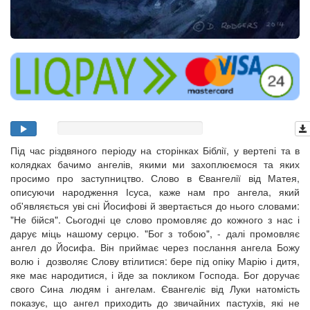
Під час різдвяного періоду на сторінках Біблії, у вертепі та в
колядках бачимо ангелів, якими ми захоплюємося та яких
просимо про заступництво. Слово в Євангелії від Матея,
описуючи народження Ісуса, каже нам про ангела, який
об'являється уві сні Йосифові й звертається до нього словами:
"Не бійся". Сьогодні це слово промовляє до кожного з нас і
дарує міць нашому серцю. "Бог з тобою", - далі промовляє
ангел до Йосифа. Він приймає через послання ангела Божу
волю і дозволяє Слову втілитися: бере під опіку Марію і дитя,
яке має народитися, і йде за покликом Господа. Бог доручає
свого Сина людям і ангелам. Євангеліє від Луки натомість
показує, що ангел приходить до звичайних пастухів, які не