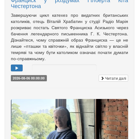
Честертона
Завершуючи цикл катехез про видатних британських
католиків, отець Віталій Храбатин у студії Радіо Марія
розкриває постать Святого Франциска Асизького через
бачення легендарного письменника Г. К. Честертона.
Дізнайтеся, чому справжній образ Франциска — це не
лише «пташки та квіточки», як віднайти світло у власній
темряві та чому бути католиком означає почати думати
по-справжньому.
Читати далі
2026-08-06 00:00:00