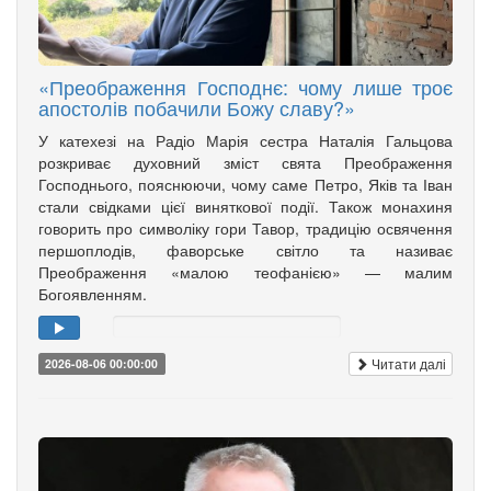
«Преображення Господнє: чому лише троє
апостолів побачили Божу славу?»
У катехезі на Радіо Марія сестра Наталія Гальцова
розкриває духовний зміст свята Преображення
Господнього, пояснюючи, чому саме Петро, Яків та Іван
стали свідками цієї виняткової події. Також монахиня
говорить про символіку гори Тавор, традицію освячення
першоплодів, фаворське світло та називає
Преображення «малою теофанією» — малим
Богоявленням.
Читати далі
2026-08-06 00:00:00