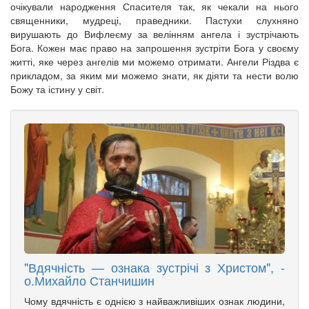
очікували народження Спасителя так, як чекали на нього
священники, мудреці, праведники. Пастухи слухняно
вирушають до Вифлеєму за велінням ангела і зустрічають
Бога. Кожен має право на запрошення зустріти Бога у своєму
житті, яке через ангелів ми можемо отримати. Ангели Різдва є
прикладом, за яким ми можемо знати, як діяти та нести волю
Божу та істину у світ.
"Вдячність — ознака зустрічі з Христом", -
о.Михайло Станчишин
Чому вдячність є однією з найважливіших ознак людини,