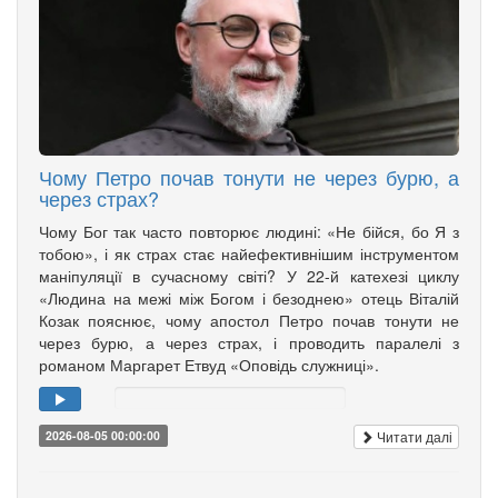
Чому Петро почав тонути не через бурю, а
через страх?
Чому Бог так часто повторює людині: «Не бійся, бо Я з
тобою», і як страх стає найефективнішим інструментом
маніпуляції в сучасному світі? У 22-й катехезі циклу
«Людина на межі між Богом і безоднею» отець Віталій
Козак пояснює, чому апостол Петро почав тонути не
через бурю, а через страх, і проводить паралелі з
романом Маргарет Етвуд «Оповідь служниці».
Читати далі
2026-08-05 00:00:00