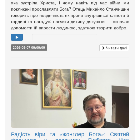
яка зустріла Христа, і чому навіть під час війни ми
покликані прославляти Бога? Отець Михайло Станчишин
говорить про невдячність як прояв внутрішньої сліпоти й
гордині та нагадує: навчити дитину дякувати — означає
допомогти їй вирости людиною, здатною творити добро.
Читати далі
2026-08-07 00:00:00
Радість віри та «жонглер Бога»: Святий
Франциск у роздумах Гілберта Кіта