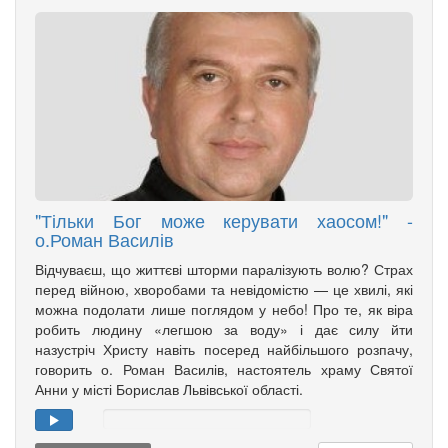
"Тільки Бог може керувати хаосом!" -
о.Роман Василів
Відчуваєш, що життєві шторми паралізують волю? Страх
перед війною, хворобами та невідомістю — це хвилі, які
можна подолати лише поглядом у небо! Про те, як віра
робить людину «легшою за воду» і дає силу йти
назустріч Христу навіть посеред найбільшого розпачу,
говорить о. Роман Василів, настоятель храму Святої
Анни у місті Борислав Львівської області.