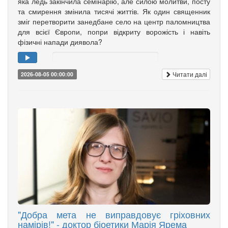
яка ледь закінчила семінарію, але силою молитви, посту
та смирення змінила тисячі життів. Як один священник
зміг перетворити занедбане село на центр паломництва
для всієї Європи, попри відкриту ворожість і навіть
фізичні напади диявола?
Читати далі
2026-08-05 00:00:00
"Добра мета не виправдовує гріховних
намірів!" - доктор біоетики Марія Ярема