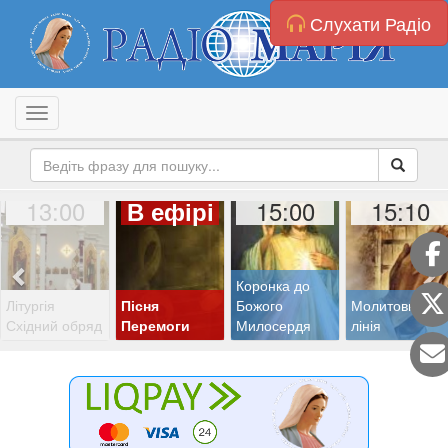
Слухати Радіо
Toggle navigation
13:00
15:00
15:10
В ефірі
Коронка до
Літургія
Пісня
Божого
Молитовна
Східний обряд
Перемоги
Милосердя
лінія