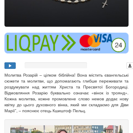
Молитва Розарій – цілком біблійна! Вона містить євангельські
сюжети та молитви, що допомагають глибше переживати та
роздумувати над життям Христа та Пресвятої Богородиці.
Відмовляння Розарію буквально означає «вінок із троянд».
Кожна молитва, кожне промовлене слово немов додає нову
квітку до цього духовного вінка, який ми складаємо для Діви
Марії”, – пояснює отець Кшиштоф Пельц.