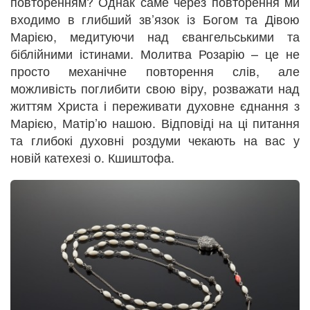
повторенням? Однак саме через повторення ми
входимо в глибший зв’язок із Богом та Дівою
Марією, медитуючи над євангельськими та
біблійними істинами. Молитва Розарію – це не
просто механічне повторення слів, але
можливість поглибити свою віру, розважати над
життям Христа і переживати духовне єднання з
Марією, Матір’ю нашою. Відповіді на ці питання
та глибокі духовні роздуми чекають на вас у
новій катехезі о. Кшиштофа.