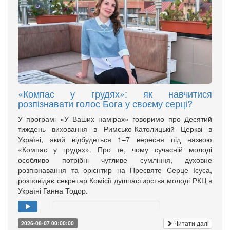
«Компас у грудях»: як навчитися
розпізнавати голос Бога у своєму серці?
У програмі «У Ваших намірах» говоримо про Десятий
тиждень виховання в Римсько-Католицькій Церкві в
Україні, який відбудеться 1–7 вересня під назвою
«Компас у грудях». Про те, чому сучасній молоді
особливо потрібні чутливе сумління, духовне
розпізнавання та орієнтир на Пресвяте Серце Ісуса,
розповідає секретар Комісії душпастирства молоді РКЦ в
Україні Ганна Тодор.
Читати далі
2026-08-07 00:00:00