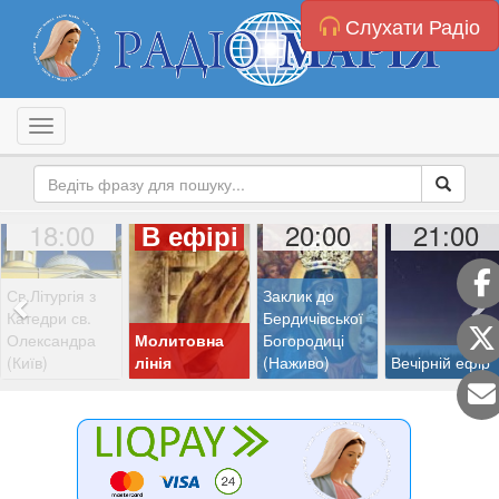
Слухати Радіо
Toggle navigation
18:00
20:00
21:00
В ефірі
Св.Літургія з
Заклик до
Катедри св.
Бердичівської
Олександра
Молитовна
Богородиці
(Київ)
лінія
(Наживо)
Вечірній ефір