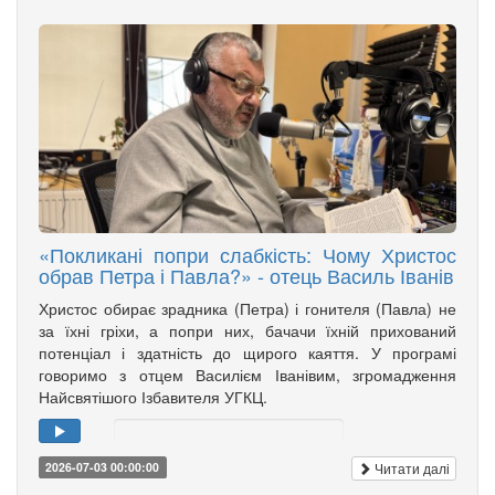
«Покликані попри слабкість: Чому Христос
обрав Петра і Павла?» - отець Василь Іванів
Христос обирає зрадника (Петра) і гонителя (Павла) не
за їхні гріхи, а попри них, бачачи їхній прихований
потенціал і здатність до щирого каяття. У програмі
говоримо з отцем Василієм Іванівим, згромадження
Найсвятішого Ізбавителя УГКЦ.
Читати далі
2026-07-03 00:00:00