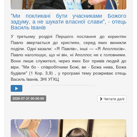
"Ми покликані бути учасниками Божого
задуму, а не шукати власної слави", - отець
Василь Іванів
У третьому розділі Першого послання до коринтян
Павло звертається до християн, серед яких виникли
поділи. Одні казали: «Я Павлів», інші — «Я Аполлосів».
Павло наголошує, що ні він, ні Аполлос не є головними.
Вони лише служителі, через яких Бог привів людей до
віри. "Ми бо - співробітники Божі, ви - Божа нива, Божа
будівля" (1 Кор. 3,9) , у програмі тему розкриває отець
Василь Іванів, ЗНІ УГКЦ
Читати далі
2026-07-31 00:00:00