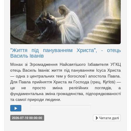
"Життя під пануванням Христа", - отець
Василь Іванів
Монах зі Згромадження Найсвятішого Ізбавителя УГКЦ
отець Василь Іванів: життя під пануванням Ісуса Христа
— одна з центральних тем у богослов’ї апостола Павла.
Для Павла прийняття Христа як Господа (грец. Kyrios) —
це не просто зміна релігійних поглядів, а
фундаментальна зміна громадянства, підпорядкованості
та самої природи людини.
Читати далі
2026-07-10 00:00:00