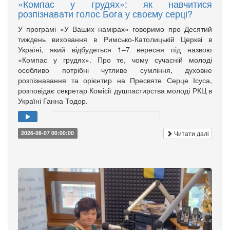
«Компас у грудях»: як навчитися
розпізнавати голос Бога у своєму серці?
У програмі «У Ваших намірах» говоримо про Десятий
тиждень виховання в Римсько-Католицькій Церкві в
Україні, який відбудеться 1–7 вересня під назвою
«Компас у грудях». Про те, чому сучасній молоді
особливо потрібні чутливе сумління, духовне
розпізнавання та орієнтир на Пресвяте Серце Ісуса,
розповідає секретар Комісії душпастирства молоді РКЦ в
Україні Ганна Тодор.
Читати далі
2026-08-07 00:00:00