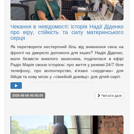
Чекання в невідомості: історія Надії Діденко
про віру, стійкість та силу материнського
серця
Як перетворити нестерпний біль від зникнення сина на
фронті на джерело допомоги для інших? Надія Діденко,
мати безвісти зниклого захисника, поділилася в ефірі
Радіо Марія своєю історією: про життя у режимі 24/7 біля
телефону, про волонтерство, в’язані «сердечка» для
бійців та нову місію у «сімейній домівці» для дітей-сиріт.
Читати далі
2026-08-06 00:00:00