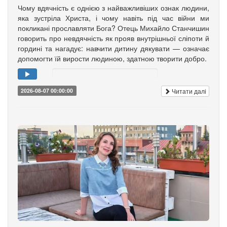
Чому вдячність є однією з найважливіших ознак людини,
яка зустріла Христа, і чому навіть під час війни ми
покликані прославляти Бога? Отець Михайло Станчишин
говорить про невдячність як прояв внутрішньої сліпоти й
гордині та нагадує: навчити дитину дякувати — означає
допомогти їй вирости людиною, здатною творити добро.
Читати далі
2026-08-07 00:00:00