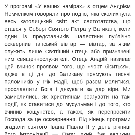
У програмі «У ваших намірах» з отцем Андрієм
Немченком говорили про подію, яка сколихнула
весь католицький світ: акт святотатства, що
стався у Соборі Святого Петра у Ватикані, коли
один із представників Палестини публічно
осквернив папський вівтар — вівтар, за яким
служить лише Святіший Отець або призначені
ним священнослужителі. Отець Андрій називає
цей вчинок проявом того, що «чорт біситься»,
адже в ці дні до Ватикану прямують тисячі
паломників у Рік Надії, щоб разом молитися,
прославляти Бога і дякувати за дар віри. Ми
замислились, як християнам реагувати на такі
події, як ставитися до мусульман і до того, хто
вчинив кощунство, а також, як перепросити
Господа за це осквернення. Під кінець програми
згадали святого Івана Павла ІІ у день річниці
його інтронізації — Папу, який був великим