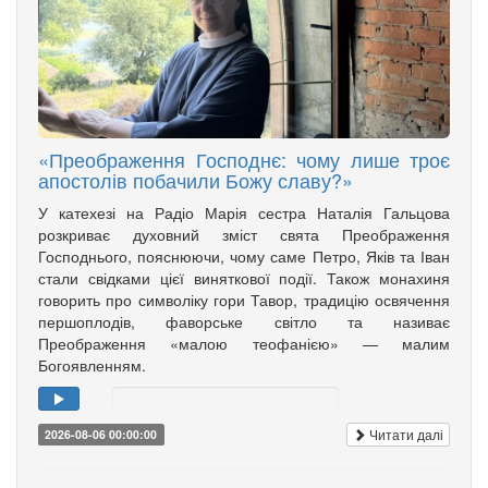
«Преображення Господнє: чому лише троє
апостолів побачили Божу славу?»
У катехезі на Радіо Марія сестра Наталія Гальцова
розкриває духовний зміст свята Преображення
Господнього, пояснюючи, чому саме Петро, Яків та Іван
стали свідками цієї виняткової події. Також монахиня
говорить про символіку гори Тавор, традицію освячення
першоплодів, фаворське світло та називає
Преображення «малою теофанією» — малим
Богоявленням.
Читати далі
2026-08-06 00:00:00