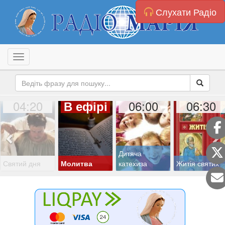
Слухати Радіо
Toggle navigation
04:20
06:00
06:30
В ефірі
Дитяча
Святий дня
Молитва
катехиза
Житія святих