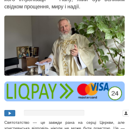
свідком прощення, миру і надії.
Святотатство — це завжди рана на серці Церкви, але
християнська відповідь ніколи не може бути помстою. Це —