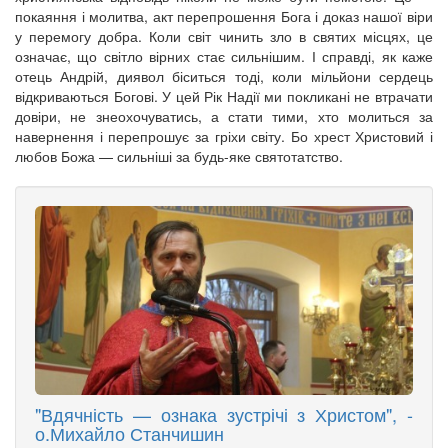
покаяння і молитва, акт перепрошення Бога і доказ нашої віри
у перемогу добра. Коли світ чинить зло в святих місцях, це
означає, що світло вірних стає сильнішим. І справді, як каже
отець Андрій, диявол біситься тоді, коли мільйони сердець
відкриваються Богові. У цей Рік Надії ми покликані не втрачати
довіри, не знеохочуватись, а стати тими, хто молиться за
навернення і перепрошує за гріхи світу. Бо хрест Христовий і
любов Божа — сильніші за будь-яке святотатство.
"Вдячність — ознака зустрічі з Христом", -
о.Михайло Станчишин