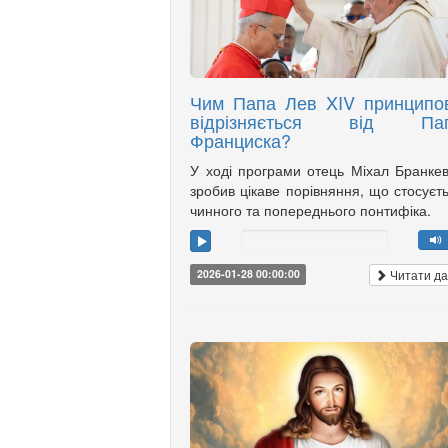
Чим Папа Лев XIV принципо
відрізняється від Па
Франциска?
У ході програми отець Міхал Бранке
зробив цікаве порівняння, що стосуєт
чинного та попереднього понтифіка.
Читати да
2026-01-28 00:00:00