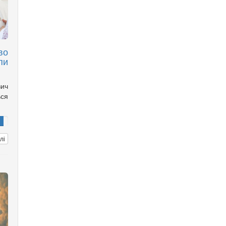
во
пи
вич
ься
лі