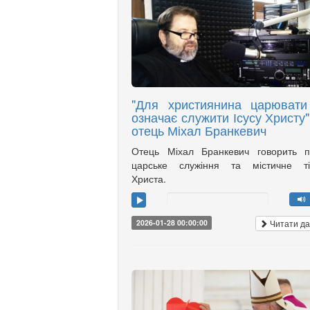
"Для християнина царювати
означає служити Ісусу Христу",
отець Міхал Бранкевич
Отець Міхал Бранкевич говорить п
царське служіння та містичне ті
Христа.
Читати да
2026-01-28 00:00:00