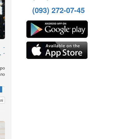
(093) 272-07-45
 -
 -
ро
ло
лі