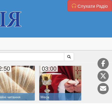
Слухати Радіо
2:50
03:00
03:40
лійні читання
Меса
Розарій