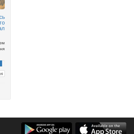
сь
го
ал
чем
ня
лі