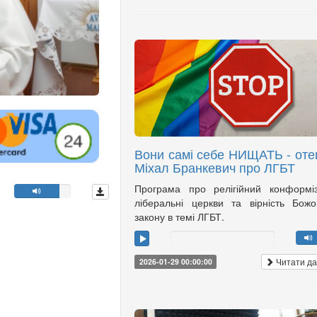
Вони самі себе НИЩАТЬ - оте
Міхал Бранкевич про ЛГБТ
Програма про релігійний конформі
ліберальні церкви та вірність Бож
закону в темі ЛГБТ.
Читати да
2026-01-29 00:00:00