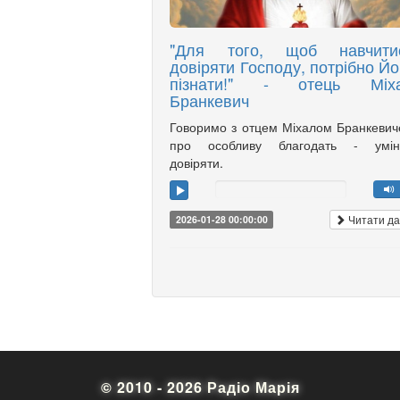
"Для того, щоб навчити
довіряти Господу, потрібно Йо
пізнати!" - отець Міх
Бранкевич
Говоримо з отцем Міхалом Бранкеви
про особливу благодать - умін
довіряти.
Читати да
2026-01-28 00:00:00
© 2010 - 2026 Радіо Марія