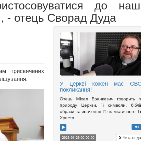
ристосовуватися до наш
, - отець Сворад Дуда
ам присвячених
віщування.
У церкві кожен має СВ
покликання!
Отець Міхал Бранкевич говорить п
природу Церкви, її символи, біблі
образи та значення її як містичного Т
Христа.
Читати да
2026-01-29 00:00:00