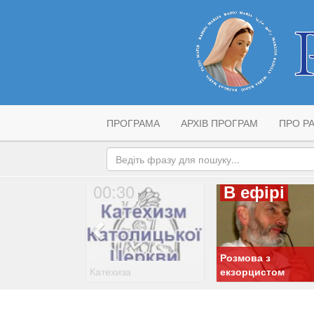
ПРОГРАМА
АРХІВ ПРОГРАМ
ПРО РА
00:30
В ефірі
Розмова з
Катехиза
екзорцистом