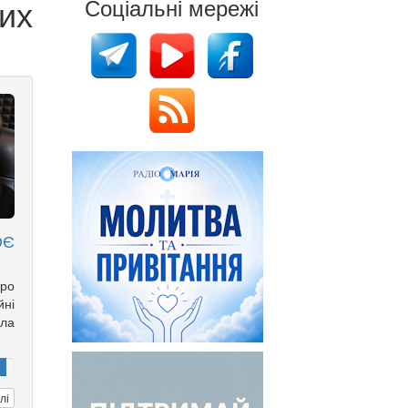
их
Соціальні мережі
ОЄ
ро
йні
іла
лі